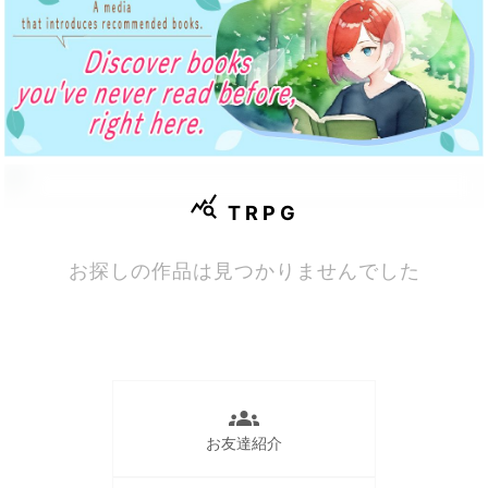
query_stats
TRPG
お探しの作品は見つかりませんでした
groups
お友達紹介