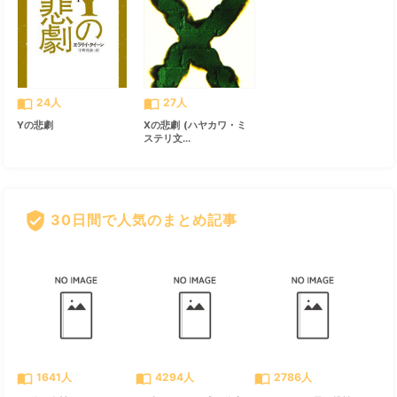
import_contacts
import_contacts
24人
27人
Yの悲劇
Xの悲劇 (ハヤカワ・ミ
ステリ文...
verified_user
30日間で人気のまとめ記事
すべて見る
chevron_right
import_contacts
import_contacts
import_contacts
1641人
4294人
2786人