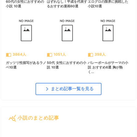
60代の女性におすすめの
はずれなし！平成を代表す
エログロの限界に挑戦した
小説 10選
るおすすめ漫画60選
小説10選
import_contacts
import_contacts
import_contacts
3864人
1051人
398人
ガッツリ性描写があるラノ
50代 女性におすすめの小
バレーボールがテーマの小
ベ10選
説 10選
説 おすすめ6選 胸が熱
く...
chevron_right
まとめ記事一覧を見る
query_stats
小説のまとめ記事
すべて見る
chevron_right