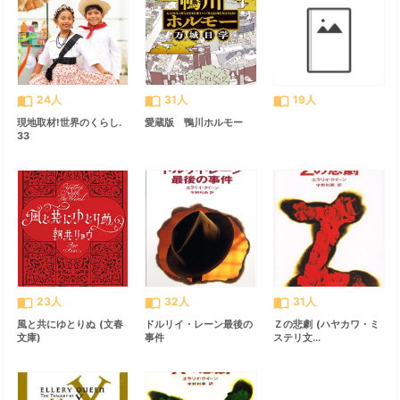
import_contacts
import_contacts
import_contacts
24人
31人
19人
現地取材!世界のくらし.
愛蔵版 鴨川ホルモー
33
import_contacts
import_contacts
import_contacts
23人
32人
31人
風と共にゆとりぬ (文春
ドルリイ・レーン最後の
Ｚの悲劇 (ハヤカワ・ミ
文庫)
事件
ステリ文...