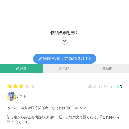
作品詳細を開く
chevron_right
edit
感想を投稿して10ptをGETする
高評価
人気順
最新順
star
star
star
star
star
ありがとう
thumb_up
0
thumb_up
ゲスト
うーん。当方が医療関係者でなければ面白いのか？
初っ端から架空の病院の政治を、延々と地の文で語られて、｢これ何の時
間？｣となった。