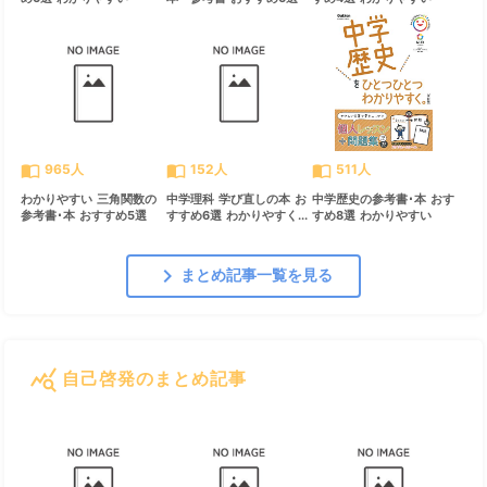
import_contacts
import_contacts
import_contacts
965人
152人
511人
わかりやすい 三角関数の
中学理科 学び直しの本 お
中学歴史の参考書･本 おす
参考書･本 おすすめ5選
すすめ6選 わかりやすく...
すめ8選 わかりやすい
chevron_right
まとめ記事一覧を見る
query_stats
自己啓発のまとめ記事
すべて見る
chevron_right