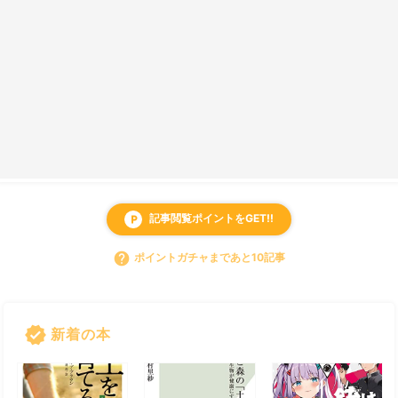
記事閲覧ポイントをGET!!
local_parking
help
ポイントガチャまであと10記事
verified
新着の本
すべて見る
chevron_right