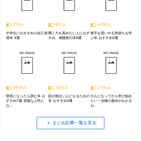
import_contacts
import_contacts
import_contacts
279人
497人
4205人
中学生におすすめの自己啓
聞く力を高めたい人におす
相手を思いやる気持ちを学
発本 8選
すめ、傾聴術の本8選
ぶ本 おすすめ6選
import_contacts
import_contacts
import_contacts
3639人
1872人
2700人
部長になったら読む本 お
話が面白い人になるための
大人になってから学び始め
すすめ7選 有能な上司に
本 おすすめ6選
たい！法律の基本がわかる
な...
お...
chevron_right
まとめ記事一覧を見る