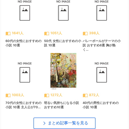
import_contacts
import_contacts
import_contacts
1641人
1051人
398人
60代の女性におすすめの
50代 女性におすすめの小
バレーボールがテーマの小
小説 10選
説 10選
説 おすすめ6選 胸が熱
く...
import_contacts
import_contacts
import_contacts
1003人
1272人
872人
70代の女性におすすめの
明るい気持ちになる小説
40代の男性におすすめの
小説 10選 主人公が70...
おすすめ10選
小説 10選
chevron_right
まとめ記事一覧を見る