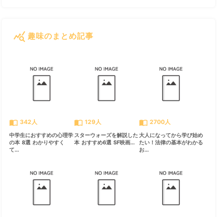
query_stats
趣味のまとめ記事
すべて見る
chevron_right
import_contacts
import_contacts
import_contacts
342人
129人
2700人
中学生におすすめの心理学
スターウォーズを解説した
大人になってから学び始め
の本 8選 わかりやすく
本 おすすめ6選 SF映画...
たい！法律の基本がわかる
て...
お...