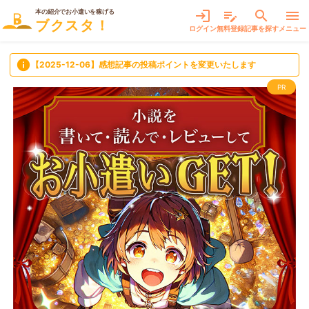
本の紹介でお小遣いを稼げる
login
edit_note
search
menu
ブクスタ！
ログイン
無料登録
記事を探す
メニュー
info
【2025-12-06】感想記事の投稿ポイントを変更いたします
PR