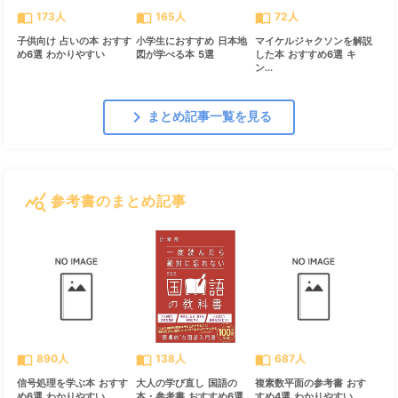
import_contacts
import_contacts
import_contacts
173人
165人
72人
子供向け 占いの本 おすす
小学生におすすめ 日本地
マイケルジャクソンを解説
め6選 わかりやすい
図が学べる本 5選
した本 おすすめ6選 キ
ン...
chevron_right
まとめ記事一覧を見る
query_stats
参考書のまとめ記事
すべて見る
chevron_right
import_contacts
import_contacts
import_contacts
890人
138人
687人
信号処理を学ぶ本 おすす
大人の学び直し 国語の
複素数平面の参考書 おす
め6選 わかりやすい
本・参考書 おすすめ6選
すめ4選 わかりやすい