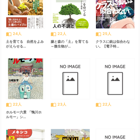
import_contacts
import_contacts
import_contacts
24人
22人
25人
土を育てる 自然をよみ
腸と森の「土」を育てる
クラスに銃は似合わな
がえらせる...
～微生物が...
い。【電子特...
import_contacts
import_contacts
import_contacts
22人
23人
22人
ホルモー六景 「鴨川ホ
ルモー」シ...