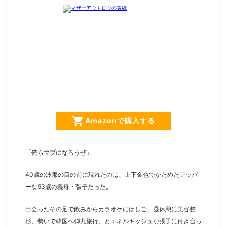
shopping_cart
Amazonで購入する
「俺らマブになろうぜ」
40歳の波那の目の前に現れたのは、上下金色でかためたアッパ
ーな53歳の義母・張子だった。
出会ったその足で飲みからカラオケにはしご、昼休憩に美容整
形、勢いで韓国へ弾丸旅行、とエネルギッシュな張子に付き合っ