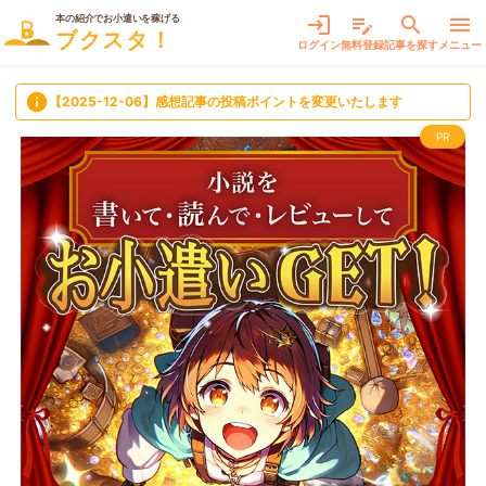
本の紹介でお小遣いを稼げる
login
edit_note
search
menu
ブクスタ！
ログイン
無料登録
記事を探す
メニュー
info
【2025-12-06】感想記事の投稿ポイントを変更いたします
PR