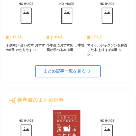
import_contacts
import_contacts
import_contacts
170人
164人
72人
子供向け 占いの本 おすす
小学生におすすめ 日本地
マイケルジャクソンを解説
め6選 わかりやすい
図が学べる本 5選
した本 おすすめ6選 キ
ン...
chevron_right
まとめ記事一覧を見る
query_stats
参考書のまとめ記事
すべて見る
chevron_right