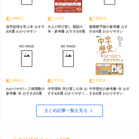
import_contacts
import_contacts
import_contacts
890人
137人
686人
信号処理を学ぶ本 おすす
大人の学び直し 国語の
複素数平面の参考書 おす
め6選 わかりやすい
本・参考書 おすすめ6選
すめ4選 わかりやすい
import_contacts
import_contacts
import_contacts
964人
151人
510人
わかりやすい 三角関数の
中学理科 学び直しの本 お
中学歴史の参考書･本 おす
参考書･本 おすすめ5選
すすめ6選 わかりやすく...
すめ8選 わかりやすい
chevron_right
まとめ記事一覧を見る