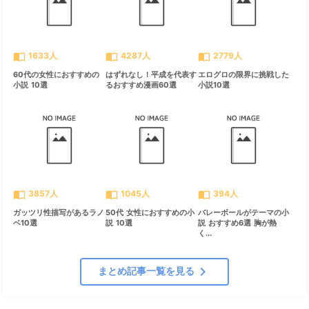
import_contacts
import_contacts
import_contacts
1633人
4287人
2779人
60代の女性におすすめの
はずれなし！平成を代表す
エログロの限界に挑戦した
小説 10選
るおすすめ漫画60選
小説10選
import_contacts
import_contacts
import_contacts
3857人
1045人
394人
ガッツリ性描写があるラノ
50代 女性におすすめの小
バレーボールがテーマの小
ベ10選
説 10選
説 おすすめ6選 胸が熱
く...
chevron_right
まとめ記事一覧を見る