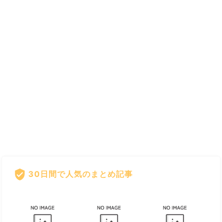
verified_user
30日間で人気のまとめ記事
すべて見る
chevron_right