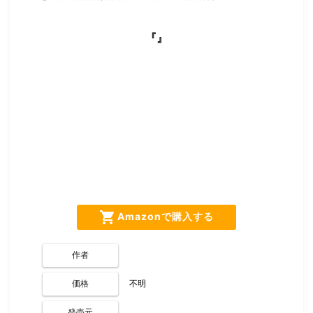
『』
shopping_cart
Amazonで購入する
作者
価格
不明
発売元