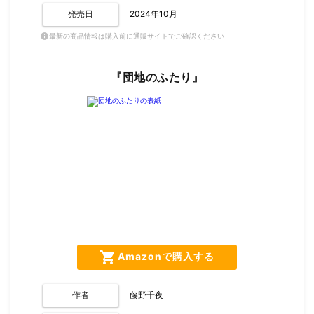
発売日
2024年10月
最新の商品情報は購入前に通販サイトでご確認ください
info
『団地のふたり』
shopping_cart
Amazonで購入する
作者
藤野千夜