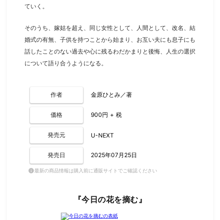
ていく。
そのうち、嫁姑を超え、同じ女性として、人間として、改名、結
婚式の有無、子供を持つことから始まり、お互い夫にも息子にも
話したことのない過去や心に残るわだかまりと後悔、人生の選択
について語り合うようになる。
作者
金原ひとみ／著
価格
900円 + 税
発売元
U-NEXT
発売日
2025年07月25日
最新の商品情報は購入前に通販サイトでご確認ください
info
『今日の花を摘む』