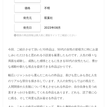
価格
不明
発売元
双葉社
発売日
2023年08月
最新の商品情報は購入前に通販サイトでご確認ください
info
今回、ご紹介させて頂いた10作品は、50代の女性の皆様方に特にお楽
しみいただけると思われる小説達を厳選したものです。人生の様々な
局面を経験し、成熟した感情とともに生きる50代の女性たちに、豊か
な感動や新たな視点を提供できる作品ばかりです。
幅広いジャンルから選んだこれらの作品は、喜びも悲しみも含む人生
のリアルな部分を描き出しています。大人の女性ならではの視点で、
人間関係や人生観について考えさせられる作品や、自分自身を見つめ
直すきっかけを提供してくれる作品もあります。どれも、読了後に心
に残る、そして何度も読み返せる作品です。
また、これらの作品が皆様にとって、新たな趣味や生活の一部になる