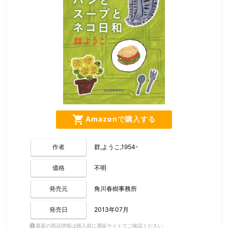
shopping_cart
Amazonで購入する
作者
群,ようこ,1954-
価格
不明
発売元
角川春樹事務所
発売日
2013年07月
最新の商品情報は購入前に通販サイトでご確認ください
info