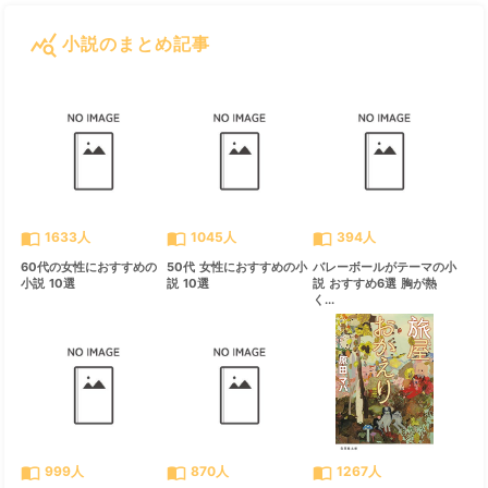
query_stats
小説のまとめ記事
すべて見る
chevron_right
import_contacts
import_contacts
import_contacts
1633人
1045人
394人
60代の女性におすすめの
50代 女性におすすめの小
バレーボールがテーマの小
小説 10選
説 10選
説 おすすめ6選 胸が熱
く...
import_contacts
import_contacts
import_contacts
999人
870人
1267人