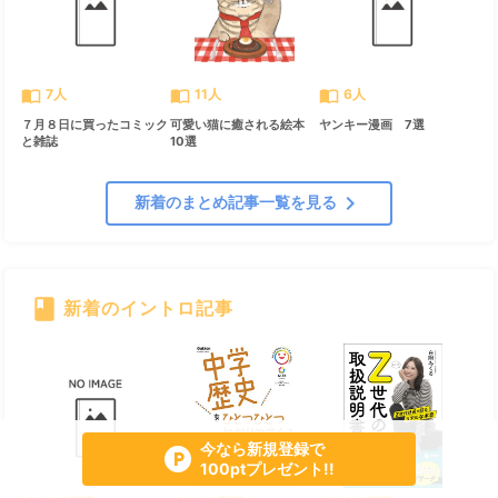
import_contacts
import_contacts
import_contacts
7人
11人
6人
７月８日に買ったコミック
可愛い猫に癒される絵本
ヤンキー漫画 7選
と雑誌
10選
chevron_right
新着のまとめ記事一覧を見る
book
新着のイントロ記事
すべて見る
chevron_right
今なら新規登録で
local_parking
100ptプレゼント!!