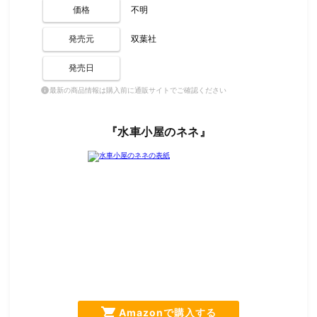
価格
不明
発売元
双葉社
発売日
最新の商品情報は購入前に通販サイトでご確認ください
info
『水車小屋のネネ』
shopping_cart
Amazonで購入する