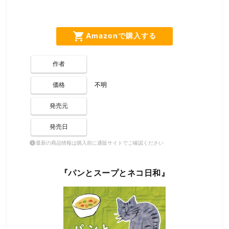
shopping_cart
Amazonで購入する
作者
価格
不明
発売元
発売日
最新の商品情報は購入前に通販サイトでご確認ください
info
『パンとスープとネコ日和』