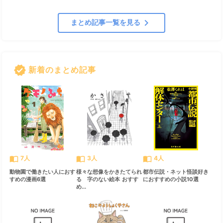
chevron_right
まとめ記事一覧を見る
verified
新着のまとめ記事
すべて見る
chevron_right
import_contacts
import_contacts
import_contacts
7人
3人
4人
動物園で働きたい人におす
様々な想像をかきたてられ
都市伝説・ネット怪談好き
すめの漫画6選
る 字のない絵本 おすす
におすすめの小説10選
め...