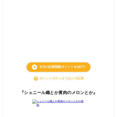
今日の記事閲覧ポイントをGET!!
local_parking
help
ポイントガチャまであと10記事
『シェニール織とか黄肉のメロンとか』