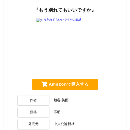
『もう別れてもいいですか』
shopping_cart
Amazonで購入する
作者
垣谷,美雨
価格
不明
発売元
中央公論新社