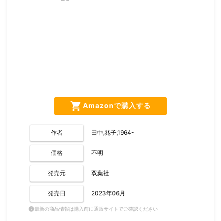
shopping_cart
Amazonで購入する
作者
田中,兆子,1964-
価格
不明
発売元
双葉社
発売日
2023年06月
最新の商品情報は購入前に通販サイトでご確認ください
info