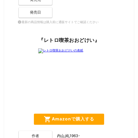
発売日
最新の商品情報は購入前に通販サイトでご確認ください
info
『レトロ喫茶おおどけい』
shopping_cart
Amazonで購入する
作者
内山,純,1963-