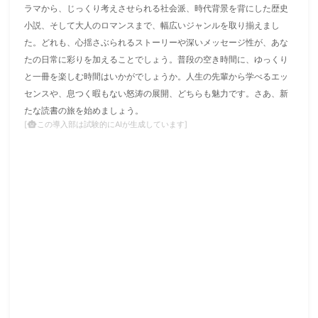
ラマから、じっくり考えさせられる社会派、時代背景を背にした歴史
小説、そして大人のロマンスまで、幅広いジャンルを取り揃えまし
た。どれも、心揺さぶられるストーリーや深いメッセージ性が、あな
たの日常に彩りを加えることでしょう。普段の空き時間に、ゆっくり
と一冊を楽しむ時間はいかがでしょうか。人生の先輩から学べるエッ
センスや、息つく暇もない怒涛の展開、どちらも魅力です。さあ、新
たな読書の旅を始めましょう。
この導入部は試験的にAIが生成しています]
[
smart_toy