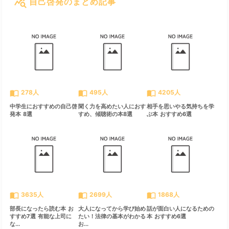
query_stats
自己啓発のまとめ記事
すべて見る
chevron_right
import_contacts
import_contacts
import_contacts
278人
495人
4205人
中学生におすすめの自己啓
聞く力を高めたい人におす
相手を思いやる気持ちを学
発本 8選
すめ、傾聴術の本8選
ぶ本 おすすめ6選
import_contacts
import_contacts
import_contacts
3635人
2699人
1868人
部長になったら読む本 お
大人になってから学び始め
話が面白い人になるための
すすめ7選 有能な上司に
たい！法律の基本がわかる
本 おすすめ6選
な...
お...