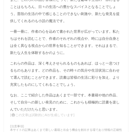
ことはもちろん、日々の生活への豊かなスパイスとなることでしょ
う。普段の生活の中で感じることのできない刺激や、新たな発見を提
供してくれるのも小説の魔法です。
一冊一冊に、作者の心を込めて書かれた世界が広がっています。私た
ちはそれを読むことで、作者のそれぞれの視点や、時には自分自身と
は全く異なる視点からの世界を知ることができます。それはまるで、
新たな人生を体験するかのように。
これらの作品は、深く考えさせられるものもあれば、ほっと一息つけ
るものもあります。どの作品も、その時々の気分や生活状況に合わせ
て選んで読むことができます。読書は皆様の生活に彩りを加え、より
充実したものにしてくれることでしょう。
なお、ここで紹介した作品はあくまで一部です。本書籍や他の作品、
そして自分への新しい発見のために、これからも積極的に読書を楽し
んでいただけたらと思います。
この文章は試験的にAIが生成しています]
[
smart_toy
[注意事項]
本サイトの記事はあくまで新しい書籍と出会う機会を創出する場であり情報の正確性