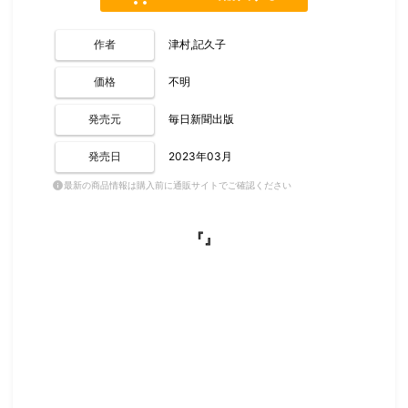
作者
津村,記久子
価格
不明
発売元
毎日新聞出版
発売日
2023年03月
最新の商品情報は購入前に通販サイトでご確認ください
info
『』