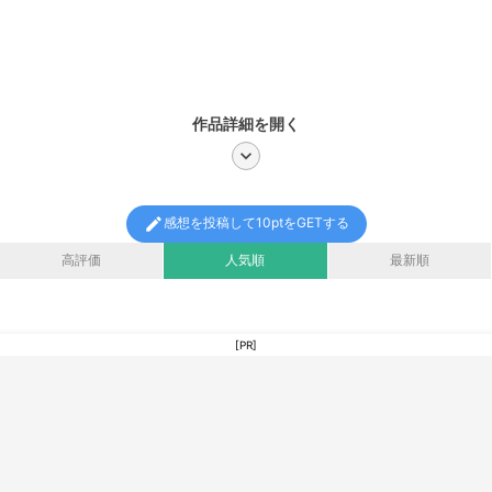
作品詳細を開く
chevron_right
edit
感想を投稿して10ptをGETする
高評価
人気順
最新順
[PR]