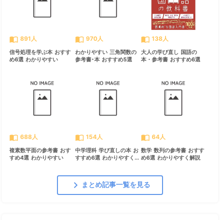
import_contacts
import_contacts
import_contacts
891人
970人
138人
信号処理を学ぶ本 おすす
わかりやすい 三角関数の
大人の学び直し 国語の
め6選 わかりやすい
参考書･本 おすすめ5選
本・参考書 おすすめ6選
import_contacts
import_contacts
import_contacts
688人
154人
64人
複素数平面の参考書 おす
中学理科 学び直しの本 お
数学 数列の参考書 おすす
すめ4選 わかりやすい
すすめ6選 わかりやすく...
め6選 わかりやすく解説
chevron_right
まとめ記事一覧を見る