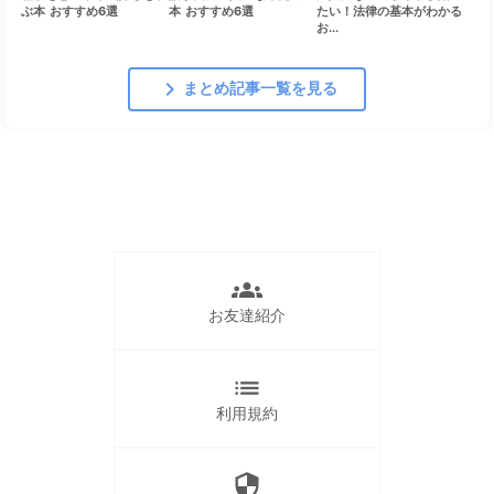
ぶ本 おすすめ6選
本 おすすめ6選
たい！法律の基本がわかる
お...
chevron_right
まとめ記事一覧を見る
groups
お友達紹介
list
利用規約
security