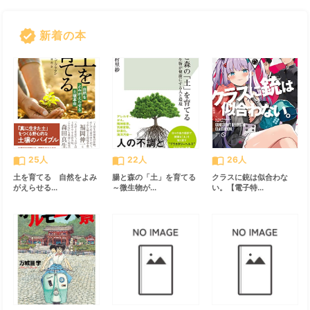
verified
新着の本
すべて見る
chevron_right
import_contacts
import_contacts
import_contacts
25人
22人
26人
土を育てる 自然をよみ
腸と森の「土」を育てる
クラスに銃は似合わな
がえらせる...
～微生物が...
い。【電子特...