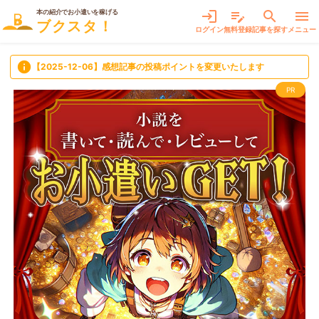
本の紹介でお小遣いを稼げる
login
edit_note
search
menu
ブクスタ！
ログイン
無料登録
記事を探す
メニュー
info
【2025-12-06】感想記事の投稿ポイントを変更いたします
PR