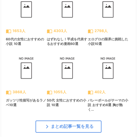
import_contacts
import_contacts
import_contacts
1653人
4303人
2798人
60代の女性におすすめの
はずれなし！平成を代表す
エログロの限界に挑戦した
小説 10選
るおすすめ漫画60選
小説10選
import_contacts
import_contacts
import_contacts
3868人
1055人
402人
ガッツリ性描写があるラノ
50代 女性におすすめの小
バレーボールがテーマの小
ベ10選
説 10選
説 おすすめ6選 胸が熱
く...
chevron_right
まとめ記事一覧を見る