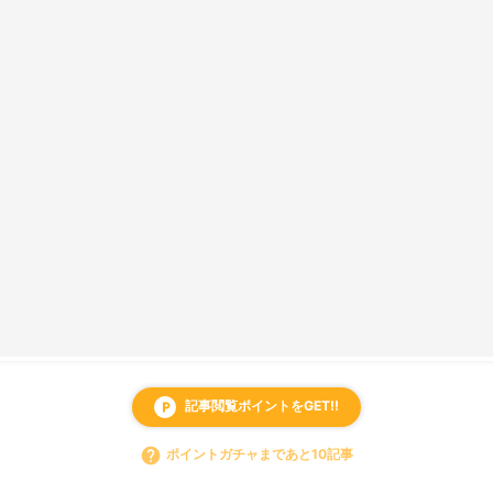
記事閲覧ポイントをGET!!
local_parking
help
ポイントガチャまであと10記事