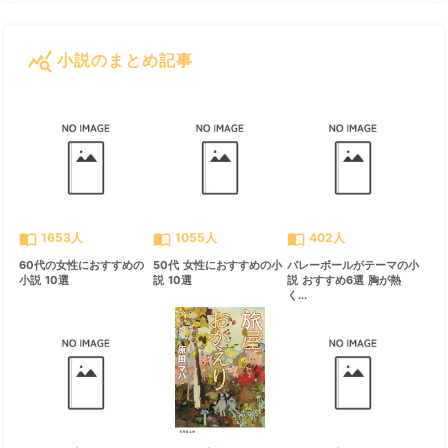
query_stats
小説のまとめ記事
すべて見る
chevron_right
import_contacts
import_contacts
import_contacts
1653人
1055人
402人
60代の女性におすすめの
50代 女性におすすめの小
バレーボールがテーマの小
小説 10選
説 10選
説 おすすめ6選 胸が熱
く...