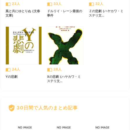
import_contacts
import_contacts
import_contacts
23人
33人
32人
風と共にゆとりぬ (文春
ドルリイ・レーン最後の
Ｚの悲劇 (ハヤカワ・ミ
文庫)
事件
ステリ文...
import_contacts
import_contacts
24人
28人
Yの悲劇
Xの悲劇 (ハヤカワ・ミ
ステリ文...
verified_user
30日間で人気のまとめ記事
すべて見る
chevron_right