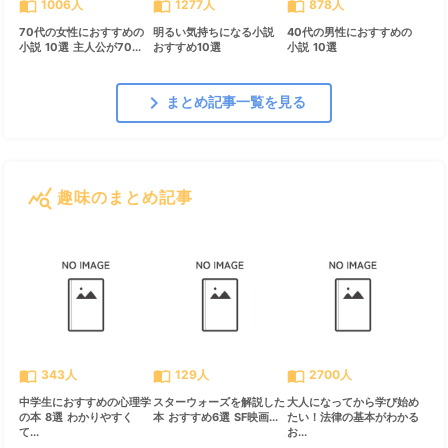
import_contacts
import_contacts
import_contacts
1006人
1277人
878人
70代の女性におすすめの
明るい気持ちになる小説
40代の男性におすすめの
小説 10選 主人公が70...
おすすめ10選
小説 10選
chevron_right
まとめ記事一覧を見る
query_stats
趣味のまとめ記事
すべて見る
chevron_right
import_contacts
import_contacts
import_contacts
343人
129人
2700人
中学生におすすめの心理学
スターウォーズを解説した
大人になってから学び始め
の本 8選 わかりやすく
本 おすすめ6選 SF映画...
たい！法律の基本がわかる
て...
お...