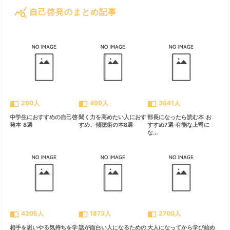
query_stats
自己啓発のまとめ記事
すべて見る
chevron_right
import_contacts
import_contacts
import_contacts
280人
499人
3641人
中学生におすすめの自己啓
聞く力を高めたい人におす
部長になったら読む本 お
発本 8選
すめ、傾聴術の本8選
すすめ7選 有能な上司に
な...
import_contacts
import_contacts
import_contacts
4205人
1873人
2700人
相手を思いやる気持ちを学
話が面白い人になるための
大人になってから学び始め