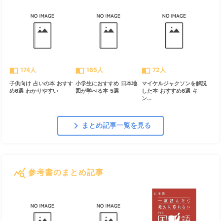
import_contacts
import_contacts
import_contacts
174人
165人
72人
子供向け 占いの本 おすす
小学生におすすめ 日本地
マイケルジャクソンを解説
め6選 わかりやすい
図が学べる本 5選
した本 おすすめ6選 キ
ン...
chevron_right
まとめ記事一覧を見る
query_stats
参考書のまとめ記事
すべて見る
chevron_right