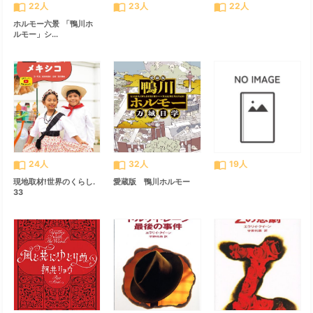
import_contacts
import_contacts
import_contacts
22人
23人
22人
ホルモー六景 「鴨川ホ
ルモー」シ...
import_contacts
import_contacts
import_contacts
24人
32人
19人
現地取材!世界のくらし.
愛蔵版 鴨川ホルモー
33