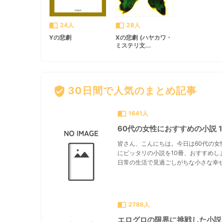
import_contacts
import_contacts
24人
28人
Yの悲劇
Xの悲劇 (ハヤカワ・
ミステリ文...
verified_user
30日間で人気のまとめ記事
import_contacts
1641人
60代の女性におすすめの小説 1
皆さん、こんにちは。今日は60代の女
にピッタリの小説を10冊、おすすめし
日常の生活で見過ごしがちな小さな幸せ.
import_contacts
2786人
エログロの限界に挑戦した小説