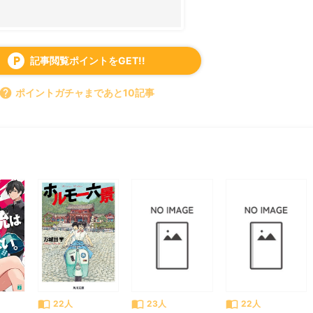
記事閲覧ポイントをGET!!
local_parking
help
ポイントガチャまであと10記事
すべて見る
chevron_right
import_contacts
import_contacts
import_contacts
22人
23人
22人