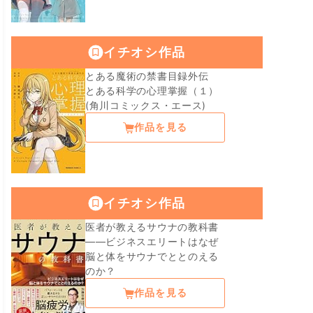
イチオシ作品
とある魔術の禁書目録外伝
とある科学の心理掌握（１）
(角川コミックス・エース)
作品を見る
イチオシ作品
医者が教えるサウナの教科書
――ビジネスエリートはなぜ
脳と体をサウナでととのえる
のか？
作品を見る