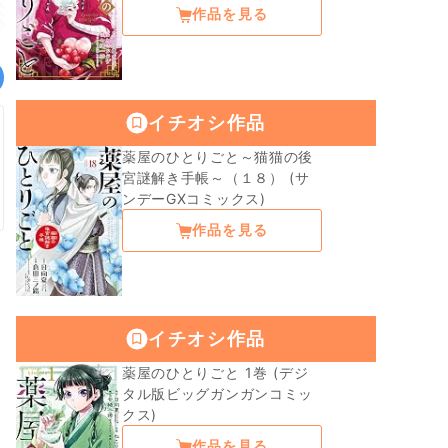
作品を見る
イチオシ作品
薬屋のひとりごと～猫猫の後
宮謎解き手帳～（１８） (サ
ンデーGXコミックス)
作品を見る
イチオシ作品
薬屋のひとりごと 1巻 (デジ
タル版ビッグガンガンコミッ
クス)
作品を見る