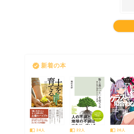
verified
新着の本
import_contacts
import_contacts
import_contacts
24人
22人
26人