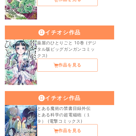
イチオシ作品
薬屋のひとりごと 10巻 (デジ
タル版ビッグガンガンコミッ
クス)
作品を見る
イチオシ作品
とある魔術の禁書目録外伝
とある科学の超電磁砲（１
９） (電撃コミックス)
作品を見る