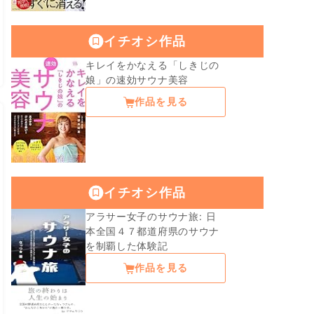
イチオシ作品
キレイをかなえる「しきじの
娘」の速効サウナ美容
作品を見る
イチオシ作品
アラサー女子のサウナ旅: 日
本全国４７都道府県のサウナ
を制覇した体験記
作品を見る