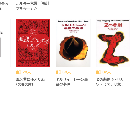
似合わ
ホルモー六景 「鴨川
..
ホルモー」シ...
import_contacts
import_contacts
import_contacts
23人
33人
32人
風と共にゆとりぬ
ドルリイ・レーン最
Ｚの悲劇 (ハヤカ
(文春文庫)
後の事件
ワ・ミステリ文...