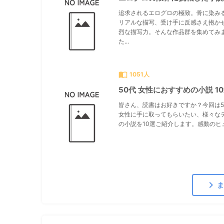
追求されるエログロの極致。骨に染み
リアルな描写、受け手に反感さえ抱か
烈な描写力。そんな作品群を集めてみ
た...
import_contacts
1051人
50代 女性におすすめの小説 1
皆さん、読書はお好きですか？今回は5
女性に手に取ってもらいたい、様々な
の小説を10選ご紹介します。感動のヒュ.
chevron_right
ま