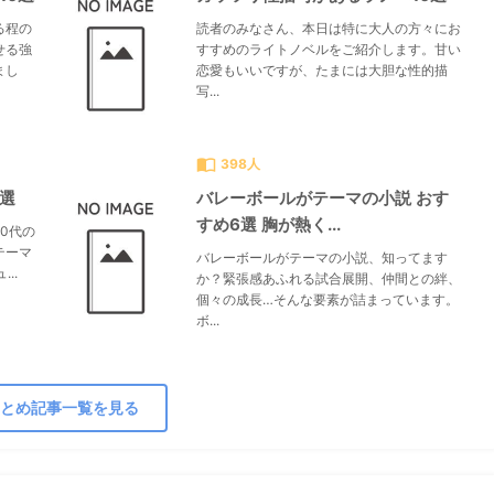
る程の
読者のみなさん、本日は特に大人の方々にお
せる強
すすめのライトノベルをご紹介します。甘い
まし
恋愛もいいですが、たまには大胆な性的描
写...
import_contacts
398人
0選
バレーボールがテーマの小説 おす
すめ6選 胸が熱く...
0代の
テーマ
バレーボールがテーマの小説、知ってます
..
か？緊張感あふれる試合展開、仲間との絆、
個々の成長…そんな要素が詰まっています。
ボ...
とめ記事一覧を見る