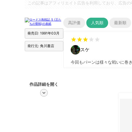
この記事はアフィリエイト広告を利用しており、広告の
高評価
人気順
最新順
発売日: 1991年03月
star
star
star
star
star
発行元: 角川書店
スケ
今回もパーンは様々な戦いに巻
作品詳細を開く
chevron_right