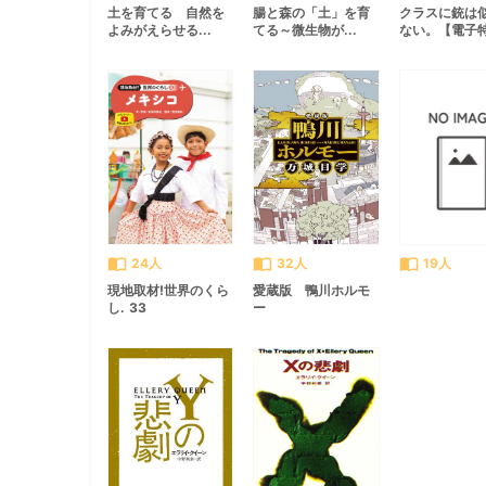
土を育てる 自然を
腸と森の「土」を育
クラスに銃は
よみがえらせる...
てる～微生物が...
ない。【電子特.
import_contacts
import_contacts
import_contacts
24人
32人
19人
現地取材!世界のくら
愛蔵版 鴨川ホルモ
し. 33
ー