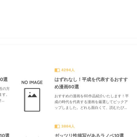
すべて見る
chevron_right
import_contacts
4294人
0選
はずれなし！平成を代表するおすす
め漫画60選
性の方
ます。
おすすめの漫画を60作品紹介いたします！平
..
成の時代を代表する漫画を厳選してピックア
ップしました。どれも面白くて、読むたび...
import_contacts
3864人
10選
ガッツリ性描写があるラノベ10選