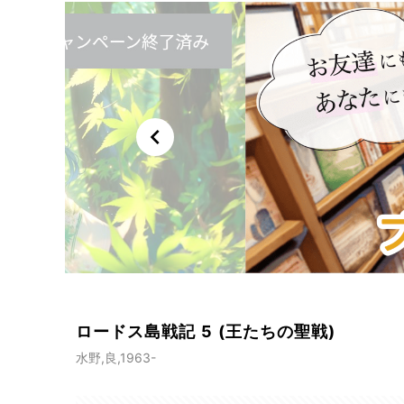
chevron_left
ロードス島戦記 5 (王たちの聖戦)
水野,良,1963-