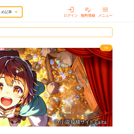
login
edit_note
menu
arrow_drop_down
とめ記事
ログイン
無料登録
メニュー
PR