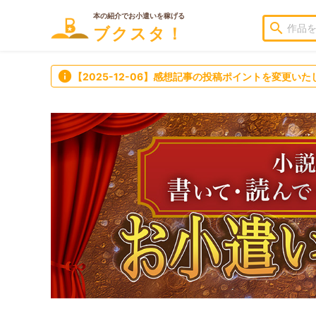
本の紹介でお小遣いを稼げる
search
ブクスタ！
info
【2025-12-06】感想記事の投稿ポイントを変更いた