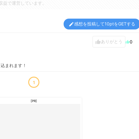
収益で運営しています。
感想を投稿して10ptをGETする
edit
ありがとう
thumb_up
0
thumb_up
き込まれます！
1
[PR]