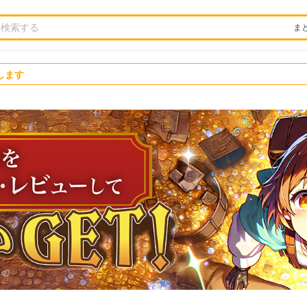
ま
します