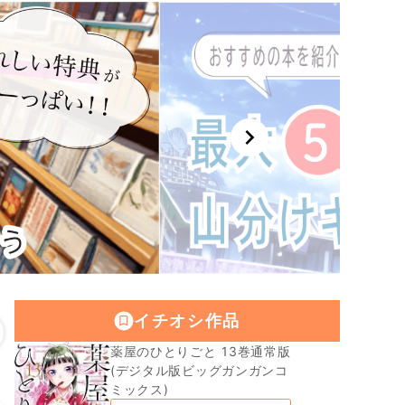
chevron_right
イチオシ作品
薬屋のひとりごと 13巻通常版
(デジタル版ビッグガンガンコ
ミックス)