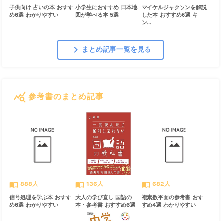
子供向け 占いの本 おすす
小学生におすすめ 日本地
マイケルジャクソンを解説
め6選 わかりやすい
図が学べる本 5選
した本 おすすめ6選 キ
ン...
chevron_right
まとめ記事一覧を見る
query_stats
参考書のまとめ記事
すべて見る
chevron_right
import_contacts
import_contacts
import_contacts
888人
136人
682人
信号処理を学ぶ本 おすす
大人の学び直し 国語の
複素数平面の参考書 おす
め6選 わかりやすい
本・参考書 おすすめ6選
すめ4選 わかりやすい