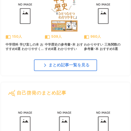
import_contacts
import_contacts
import_contacts
150人
509人
960人
中学理科 学び直しの本 お
中学歴史の参考書･本 おす
わかりやすい 三角関数の
すすめ6選 わかりやすく...
すめ8選 わかりやすい
参考書･本 おすすめ5選
chevron_right
まとめ記事一覧を見る
query_stats
自己啓発のまとめ記事
すべて見る
chevron_right