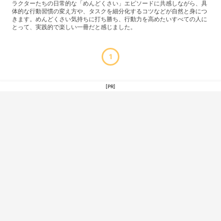
ラクターたちの日常的な「めんどくさい」エピソードに共感しながら、具
体的な行動習慣の変え方や、タスクを細分化するコツなどが自然と身につ
きます。めんどくさい気持ちに打ち勝ち、行動力を高めたいすべての人に
とって、実践的で楽しい一冊だと感じました。
1
[PR]