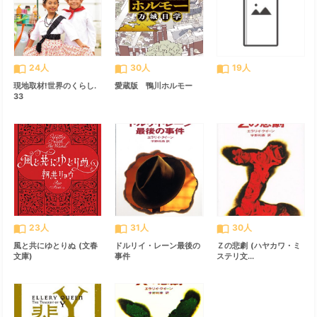
import_contacts
import_contacts
import_contacts
24人
30人
19人
現地取材!世界のくらし.
愛蔵版 鴨川ホルモー
33
import_contacts
import_contacts
import_contacts
23人
31人
30人
風と共にゆとりぬ (文春
ドルリイ・レーン最後の
Ｚの悲劇 (ハヤカワ・ミ
文庫)
事件
ステリ文...