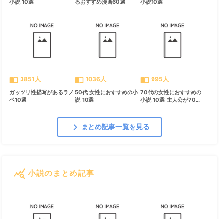
小説 10選
るおすすめ漫画60選
小説10選
import_contacts
import_contacts
import_contacts
3851人
1036人
995人
ガッツリ性描写があるラノ
50代 女性におすすめの小
70代の女性におすすめの
ベ10選
説 10選
小説 10選 主人公が70...
chevron_right
まとめ記事一覧を見る
query_stats
小説のまとめ記事
すべて見る
chevron_right