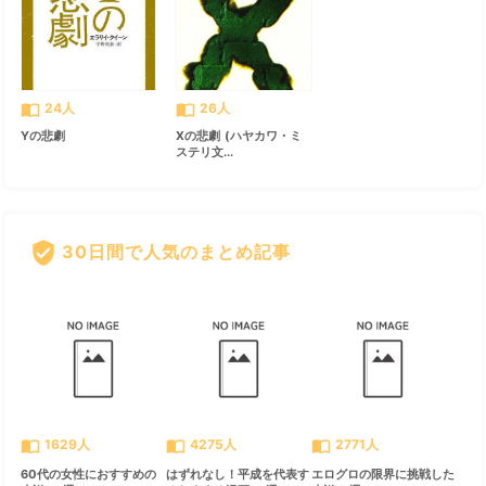
import_contacts
import_contacts
24人
26人
Yの悲劇
Xの悲劇 (ハヤカワ・ミ
ステリ文...
verified_user
30日間で人気のまとめ記事
すべて見る
chevron_right
import_contacts
import_contacts
import_contacts
1629人
4275人
2771人
60代の女性におすすめの
はずれなし！平成を代表す
エログロの限界に挑戦した