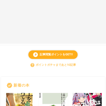
記事閲覧ポイントをGET!!
local_parking
help
ポイントガチャまであと10記事
verified
新着の本
すべて見る
chevron_right