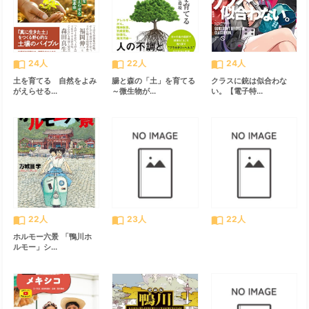
import_contacts
import_contacts
import_contacts
24人
22人
24人
土を育てる 自然をよみ
腸と森の「土」を育てる
クラスに銃は似合わな
がえらせる...
～微生物が...
い。【電子特...
import_contacts
import_contacts
import_contacts
22人
23人
22人
ホルモー六景 「鴨川ホ
ルモー」シ...