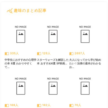
query_stats
趣味のまとめ記事
すべて見る
chevron_right
import_contacts
import_contacts
import_contacts
335人
129人
2697人
中学生におすすめの心理学
スターウォーズを解説した
大人になってから学び始め
の本 8選 わかりやすく
本 おすすめ6選 SF映画...
たい！法律の基本がわかる
て...
お...
import_contacts
import_contacts
import_contacts
169人
162人
70人