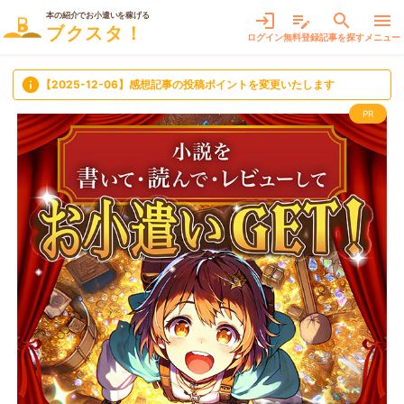
本の紹介でお小遣いを稼げる
login
edit_note
search
menu
ブクスタ！
ログイン
無料登録
記事を探す
メニュー
info
【2025-12-06】感想記事の投稿ポイントを変更いたします
PR