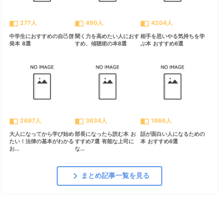
import_contacts
import_contacts
import_contacts
277人
490人
4204人
中学生におすすめの自己啓
聞く力を高めたい人におす
相手を思いやる気持ちを学
発本 8選
すめ、傾聴術の本8選
ぶ本 おすすめ6選
import_contacts
import_contacts
import_contacts
2697人
3634人
1866人
大人になってから学び始め
部長になったら読む本 お
話が面白い人になるための
たい！法律の基本がわかる
すすめ7選 有能な上司に
本 おすすめ6選
お...
な...
chevron_right
まとめ記事一覧を見る