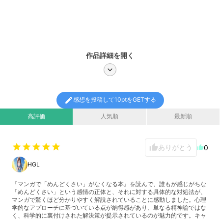
作品詳細を開く
chevron_right
edit
感想を投稿して10ptをGETする
高評価
人気順
最新順
star
star
star
star
star
ありがとう
thumb_up
0
thumb_up
HGL
『マンガで「めんどくさい」がなくなる本』を読んで、誰もが感じがちな
「めんどくさい」という感情の正体と、それに対する具体的な対処法が、
マンガで驚くほど分かりやすく解説されていることに感動しました。心理
学的なアプローチに基づいている点が納得感があり、単なる精神論ではな
く、科学的に裏付けされた解決策が提示されているのが魅力的です。キャ