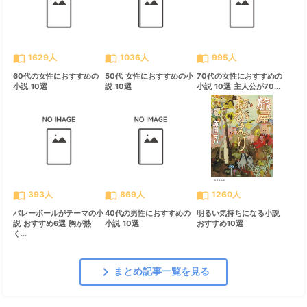
import_contacts
import_contacts
import_contacts
1629人
1036人
995人
60代の女性におすすめの
50代 女性におすすめの小
70代の女性におすすめの
小説 10選
説 10選
小説 10選 主人公が70...
import_contacts
import_contacts
import_contacts
393人
869人
1260人
バレーボールがテーマの小
40代の男性におすすめの
明るい気持ちになる小説
説 おすすめ6選 胸が熱
小説 10選
おすすめ10選
く...
chevron_right
まとめ記事一覧を見る