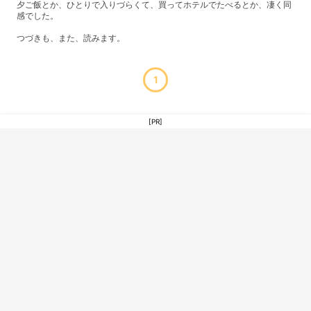
夕ご飯とか、ひとりで入りづらくて、買ってホテルでたべるとか、凄く同
感でした。
つづきも、また、読みます。
1
[PR]