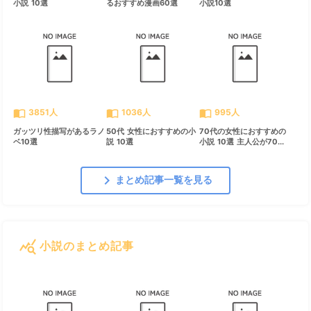
小説 10選
るおすすめ漫画60選
小説10選
import_contacts
import_contacts
import_contacts
3851人
1036人
995人
ガッツリ性描写があるラノ
50代 女性におすすめの小
70代の女性におすすめの
ベ10選
説 10選
小説 10選 主人公が70...
chevron_right
まとめ記事一覧を見る
query_stats
小説のまとめ記事
すべて見る
chevron_right