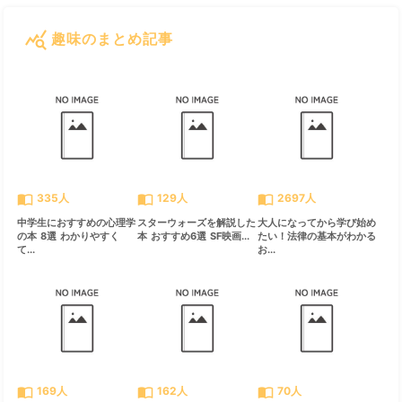
query_stats
趣味のまとめ記事
すべて見る
chevron_right
import_contacts
import_contacts
import_contacts
335人
129人
2697人
中学生におすすめの心理学
スターウォーズを解説した
大人になってから学び始め
の本 8選 わかりやすく
本 おすすめ6選 SF映画...
たい！法律の基本がわかる
て...
お...
import_contacts
import_contacts
import_contacts
169人
162人
70人