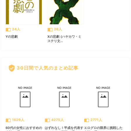
import_contacts
import_contacts
24人
26人
Yの悲劇
Xの悲劇 (ハヤカワ・ミ
ステリ文...
verified_user
30日間で人気のまとめ記事
すべて見る
chevron_right
import_contacts
import_contacts
import_contacts
1629人
4275人
2771人
60代の女性におすすめの
はずれなし！平成を代表す
エログロの限界に挑戦した