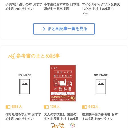
子供向け 占いの本 おすす
小学生におすすめ 日本地
マイケルジャクソンを解説
め6選 わかりやすい
図が学べる本 5選
した本 おすすめ6選 キ
ン...
chevron_right
まとめ記事一覧を見る
query_stats
参考書のまとめ記事
すべて見る
chevron_right
import_contacts
import_contacts
import_contacts
888人
136人
682人
信号処理を学ぶ本 おすす
大人の学び直し 国語の
複素数平面の参考書 おす
め6選 わかりやすい
本・参考書 おすすめ6選
すめ4選 わかりやすい