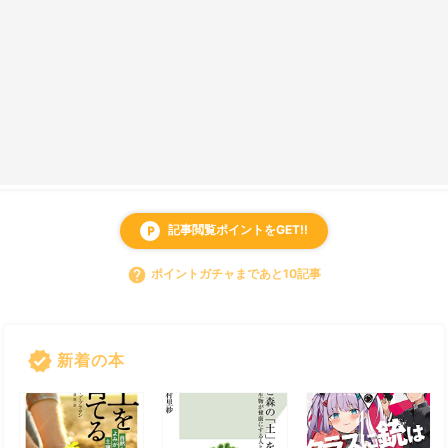
記事閲覧ポイントをGET!!
local_parking
help
ポイントガチャまであと10記事
verified
新着の本
すべて見る
chevron_right