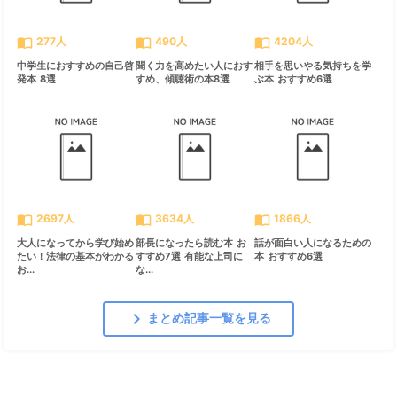
import_contacts
import_contacts
import_contacts
277人
490人
4204人
中学生におすすめの自己啓
聞く力を高めたい人におす
相手を思いやる気持ちを学
発本 8選
すめ、傾聴術の本8選
ぶ本 おすすめ6選
import_contacts
import_contacts
import_contacts
2697人
3634人
1866人
大人になってから学び始め
部長になったら読む本 お
話が面白い人になるための
たい！法律の基本がわかる
すすめ7選 有能な上司に
本 おすすめ6選
お...
な...
chevron_right
まとめ記事一覧を見る