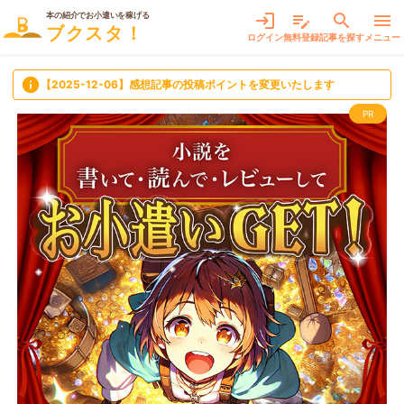
本の紹介でお小遣いを稼げる
login
edit_note
search
menu
ブクスタ！
ログイン
無料登録
記事を探す
メニュー
info
【2025-12-06】感想記事の投稿ポイントを変更いたします
PR