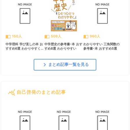
import_contacts
import_contacts
import_contacts
150人
509人
960人
中学理科 学び直しの本 お
中学歴史の参考書･本 おす
わかりやすい 三角関数の
すすめ6選 わかりやすく...
すめ8選 わかりやすい
参考書･本 おすすめ5選
chevron_right
まとめ記事一覧を見る
query_stats
自己啓発のまとめ記事
すべて見る
chevron_right