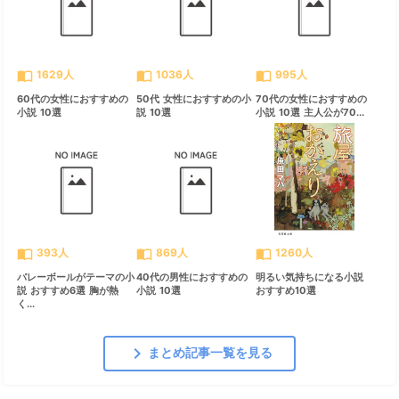
import_contacts
import_contacts
import_contacts
1629人
1036人
995人
60代の女性におすすめの
50代 女性におすすめの小
70代の女性におすすめの
小説 10選
説 10選
小説 10選 主人公が70...
import_contacts
import_contacts
import_contacts
393人
869人
1260人
バレーボールがテーマの小
40代の男性におすすめの
明るい気持ちになる小説
説 おすすめ6選 胸が熱
小説 10選
おすすめ10選
く...
chevron_right
まとめ記事一覧を見る