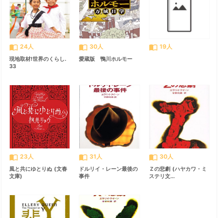
import_contacts
import_contacts
import_contacts
24人
30人
19人
現地取材!世界のくらし.
愛蔵版 鴨川ホルモー
33
import_contacts
import_contacts
import_contacts
23人
31人
30人
風と共にゆとりぬ (文春
ドルリイ・レーン最後の
Ｚの悲劇 (ハヤカワ・ミ
文庫)
事件
ステリ文...