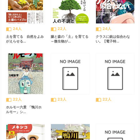
import_contacts
import_contacts
import_contacts
24人
22人
24人
土を育てる 自然をよみ
腸と森の「土」を育てる
クラスに銃は似合わな
がえらせる...
～微生物が...
い。【電子特...
import_contacts
import_contacts
import_contacts
22人
23人
22人
ホルモー六景 「鴨川ホ
ルモー」シ...