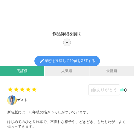
作品詳細を開く
chevron_right
edit
感想を投稿して10ptをGETする
高評価
人気順
最新順
star
star
star
star
star
ありがとう
thumb_up
0
thumb_up
ゲスト
新装版には、18年後の描き下ろしがついています。
はじめてのひとり旅本で、不慣れな様子や、どきどき、もたもたが、よく
伝わってきます。