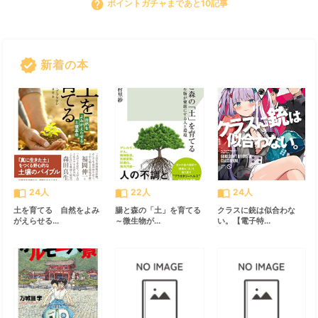
help
ポイントガチャまであと10記事
verified
新着の本
すべて見る
chevron_right
import_contacts
import_contacts
import_contacts
24人
22人
24人
土を育てる 自然をよみ
腸と森の「土」を育てる
クラスに銃は似合わな
がえらせる...
～微生物が...
い。【電子特...