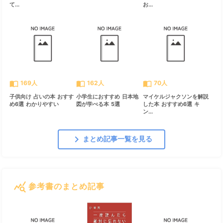
て...
お...
import_contacts
import_contacts
import_contacts
169人
162人
70人
子供向け 占いの本 おすす
小学生におすすめ 日本地
マイケルジャクソンを解説
め6選 わかりやすい
図が学べる本 5選
した本 おすすめ6選 キ
ン...
chevron_right
まとめ記事一覧を見る
query_stats
参考書のまとめ記事
すべて見る
chevron_right