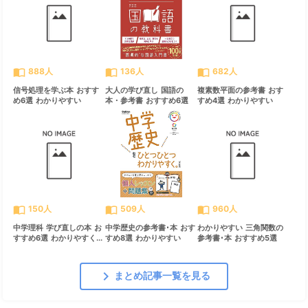
import_contacts
import_contacts
import_contacts
888人
136人
682人
信号処理を学ぶ本 おすす
大人の学び直し 国語の
複素数平面の参考書 おす
め6選 わかりやすい
本・参考書 おすすめ6選
すめ4選 わかりやすい
import_contacts
import_contacts
import_contacts
150人
509人
960人
中学理科 学び直しの本 お
中学歴史の参考書･本 おす
わかりやすい 三角関数の
すすめ6選 わかりやすく...
すめ8選 わかりやすい
参考書･本 おすすめ5選
chevron_right
まとめ記事一覧を見る