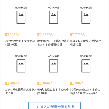
import_contacts
import_contacts
import_contacts
1629人
4275人
2771人
60代の女性におすすめの
はずれなし！平成を代表す
エログロの限界に挑戦した
小説 10選
るおすすめ漫画60選
小説10選
import_contacts
import_contacts
import_contacts
3851人
1036人
995人
ガッツリ性描写があるラノ
50代 女性におすすめの小
70代の女性におすすめの
ベ10選
説 10選
小説 10選 主人公が70...
chevron_right
まとめ記事一覧を見る