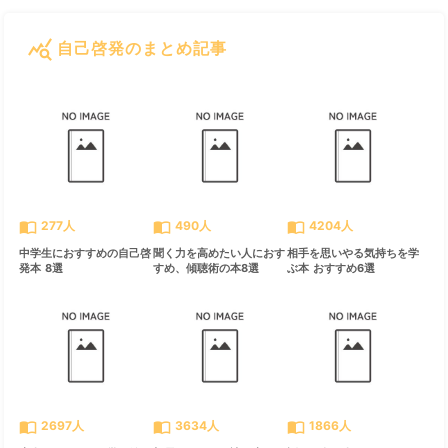
query_stats
自己啓発のまとめ記事
すべて見る
chevron_right
import_contacts
import_contacts
import_contacts
277人
490人
4204人
中学生におすすめの自己啓
聞く力を高めたい人におす
相手を思いやる気持ちを学
発本 8選
すめ、傾聴術の本8選
ぶ本 おすすめ6選
import_contacts
import_contacts
import_contacts
2697人
3634人
1866人