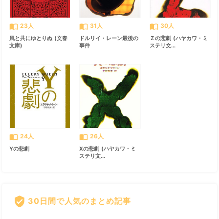
import_contacts
import_contacts
import_contacts
23人
31人
30人
風と共にゆとりぬ (文春
ドルリイ・レーン最後の
Ｚの悲劇 (ハヤカワ・ミ
文庫)
事件
ステリ文...
import_contacts
import_contacts
24人
26人
Yの悲劇
Xの悲劇 (ハヤカワ・ミ
ステリ文...
verified_user
30日間で人気のまとめ記事
すべて見る
chevron_right