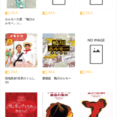
import_contacts
import_contacts
import_contacts
22人
23人
22人
ホルモー六景 「鴨川ホ
ルモー」シ...
import_contacts
import_contacts
import_contacts
24人
30人
19人
現地取材!世界のくらし.
愛蔵版 鴨川ホルモー
33