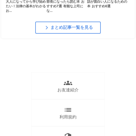
大人になってから学び始め
部長になったら読む本 お
話が面白い人になるための
たい！法律の基本がわかる
すすめ7選 有能な上司に
本 おすすめ6選
お...
な...
chevron_right
まとめ記事一覧を見る
groups
お友達紹介
list
利用規約