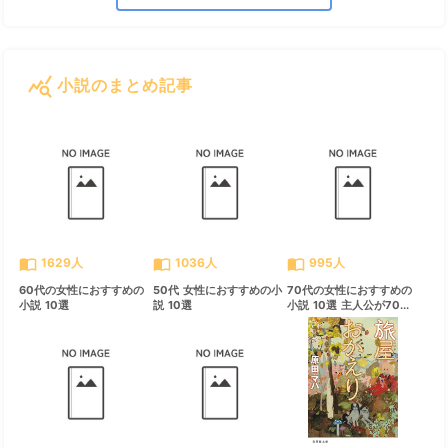
query_stats
小説のまとめ記事
すべて見る
chevron_right
import_contacts
import_contacts
import_contacts
1629人
1036人
995人
60代の女性におすすめの
50代 女性におすすめの小
70代の女性におすすめの
小説 10選
説 10選
小説 10選 主人公が70...