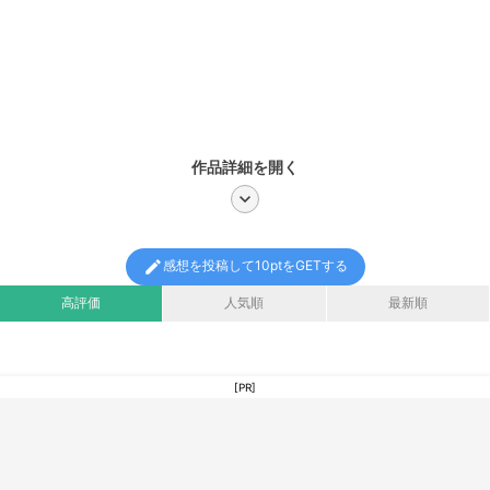
作品詳細を開く
chevron_right
edit
感想を投稿して10ptをGETする
高評価
人気順
最新順
[PR]