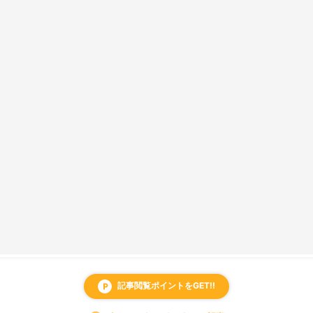
記事閲覧ポイントをGET!!
local_parking