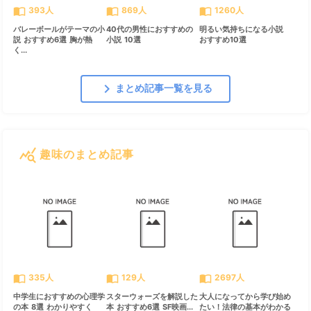
import_contacts
import_contacts
import_contacts
393人
869人
1260人
バレーボールがテーマの小
40代の男性におすすめの
明るい気持ちになる小説
説 おすすめ6選 胸が熱
小説 10選
おすすめ10選
く...
chevron_right
まとめ記事一覧を見る
query_stats
趣味のまとめ記事
すべて見る
chevron_right
import_contacts
import_contacts
import_contacts
335人
129人
2697人
中学生におすすめの心理学
スターウォーズを解説した
大人になってから学び始め
の本 8選 わかりやすく
本 おすすめ6選 SF映画...
たい！法律の基本がわかる