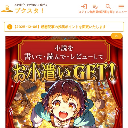
本の紹介でお小遣いを稼げる
login
edit_note
search
menu
ブクスタ！
ログイン
無料登録
記事を探す
メニュー
info
【2025-12-06】感想記事の投稿ポイントを変更いたします
PR