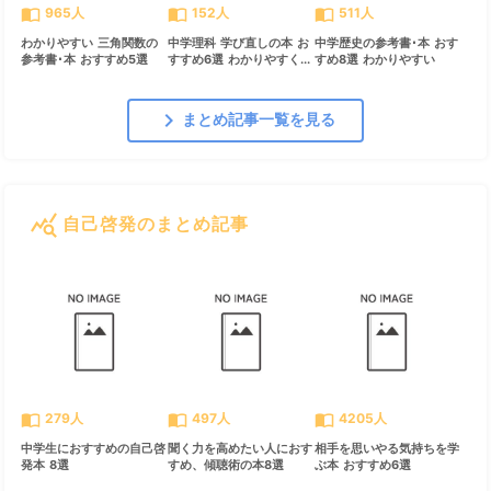
import_contacts
import_contacts
import_contacts
965人
152人
511人
わかりやすい 三角関数の
中学理科 学び直しの本 お
中学歴史の参考書･本 おす
参考書･本 おすすめ5選
すすめ6選 わかりやすく...
すめ8選 わかりやすい
chevron_right
まとめ記事一覧を見る
query_stats
自己啓発のまとめ記事
すべて見る
chevron_right
import_contacts
import_contacts
import_contacts
279人
497人
4205人
中学生におすすめの自己啓
聞く力を高めたい人におす
相手を思いやる気持ちを学
発本 8選
すめ、傾聴術の本8選
ぶ本 おすすめ6選