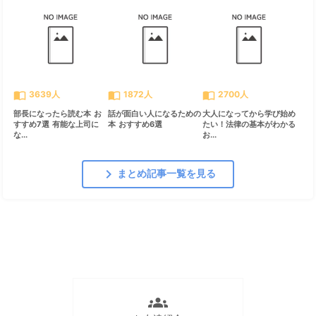
import_contacts
import_contacts
import_contacts
3639人
1872人
2700人
部長になったら読む本 お
話が面白い人になるための
大人になってから学び始め
すすめ7選 有能な上司に
本 おすすめ6選
たい！法律の基本がわかる
な...
お...
chevron_right
まとめ記事一覧を見る
groups