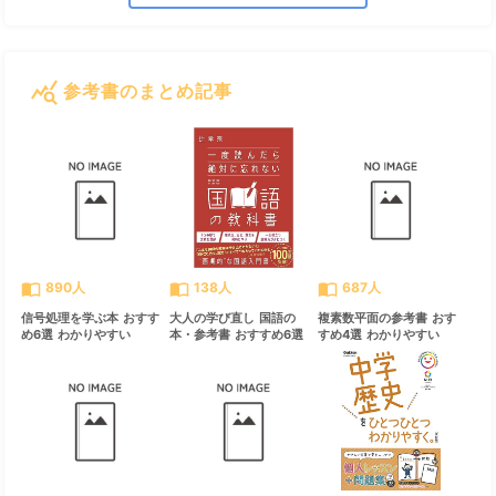
query_stats
参考書のまとめ記事
すべて見る
chevron_right
import_contacts
import_contacts
import_contacts
890人
138人
687人
信号処理を学ぶ本 おすす
大人の学び直し 国語の
複素数平面の参考書 おす
め6選 わかりやすい
本・参考書 おすすめ6選
すめ4選 わかりやすい