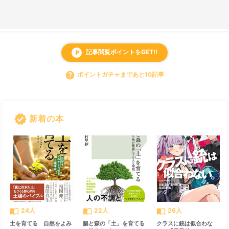
記事閲覧ポイントをGET!!
local_parking
help
ポイントガチャまであと10記事
verified
新着の本
すべて見る
chevron_right
import_contacts
import_contacts
import_contacts
24人
22人
26人
土を育てる 自然をよみ
腸と森の「土」を育てる
クラスに銃は似合わな