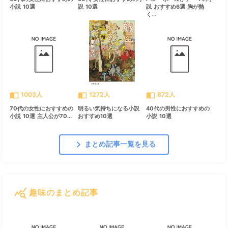
小説 10選
説 10選
説 おすすめ6選 胸が熱
く...
import_contacts
import_contacts
import_contacts
1003人
1272人
872人
70代の女性におすすめの
明るい気持ちになる小説
40代の男性におすすめの
小説 10選 主人公が70...
おすすめ10選
小説 10選
chevron_right
まとめ記事一覧を見る
query_stats
趣味のまとめ記事
すべて見る
chevron_right