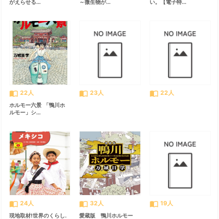
がえらせる...
～微生物が...
い。【電子特...
import_contacts
import_contacts
import_contacts
22人
23人
22人
ホルモー六景 「鴨川ホ
ルモー」シ...
import_contacts
import_contacts
import_contacts
24人
32人
19人
現地取材!世界のくらし.
愛蔵版 鴨川ホルモー