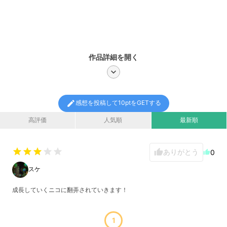
作品詳細を開く
chevron_right
edit
感想を投稿して10ptをGETする
高評価
人気順
最新順
star
star
star
star
star
ありがとう
thumb_up
0
thumb_up
スケ
成長していくニコに翻弄されていきます！
1