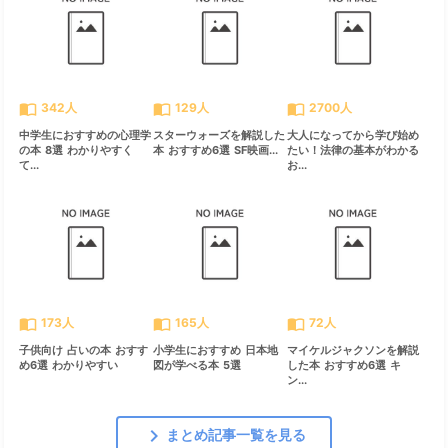
import_contacts
import_contacts
import_contacts
342人
129人
2700人
中学生におすすめの心理学
スターウォーズを解説した
大人になってから学び始め
の本 8選 わかりやすく
本 おすすめ6選 SF映画...
たい！法律の基本がわかる
て...
お...
import_contacts
import_contacts
import_contacts
173人
165人
72人
子供向け 占いの本 おすす
小学生におすすめ 日本地
マイケルジャクソンを解説
め6選 わかりやすい
図が学べる本 5選
した本 おすすめ6選 キ
ン...
chevron_right
まとめ記事一覧を見る