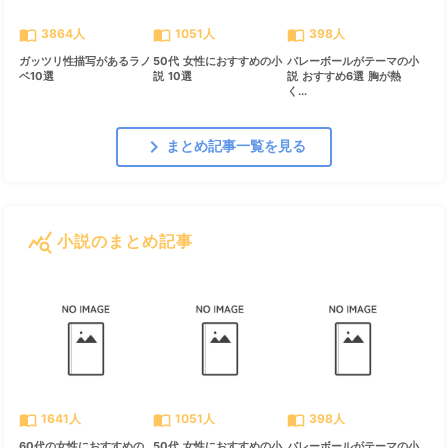
import_contacts
import_contacts
import_contacts
3864人
1051人
398人
ガッツリ性描写があるラノ
50代 女性におすすめの小
バレーボールがテーマの小
ベ10選
説 10選
説 おすすめ6選 胸が熱
く...
chevron_right
まとめ記事一覧を見る
query_stats
小説のまとめ記事
すべて見る
chevron_right
import_contacts
import_contacts
import_contacts
1641人
1051人
398人
60代の女性におすすめの
50代 女性におすすめの小
バレーボールがテーマの小