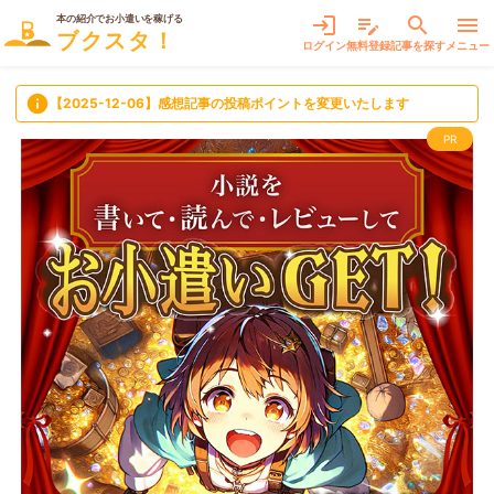
本の紹介でお小遣いを稼げる
login
edit_note
search
menu
ブクスタ！
ログイン
無料登録
記事を探す
メニュー
info
【2025-12-06】感想記事の投稿ポイントを変更いたします
PR