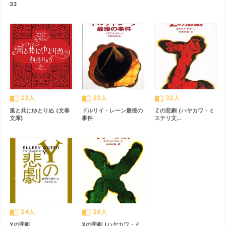
33
import_contacts
import_contacts
import_contacts
23人
33人
32人
風と共にゆとりぬ (文春
ドルリイ・レーン最後の
Ｚの悲劇 (ハヤカワ・ミ
文庫)
事件
ステリ文...
import_contacts
import_contacts
24人
28人
Yの悲劇
Xの悲劇 (ハヤカワ・ミ