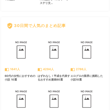
ステリ文...
verified_user
30日間で人気のまとめ記事
すべて見る
chevron_right
import_contacts
import_contacts
import_contacts
1641人
4294人
2786人
60代の女性におすすめの
はずれなし！平成を代表す
エログロの限界に挑戦した
小説 10選
るおすすめ漫画60選
小説10選