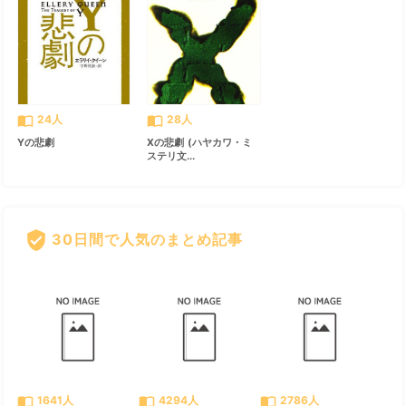
import_contacts
import_contacts
24人
28人
Yの悲劇
Xの悲劇 (ハヤカワ・ミ
ステリ文...
verified_user
30日間で人気のまとめ記事
すべて見る
chevron_right
import_contacts
import_contacts
import_contacts
1641人
4294人
2786人