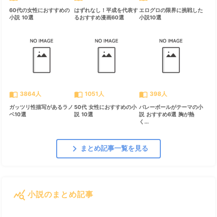
60代の女性におすすめの
はずれなし！平成を代表す
エログロの限界に挑戦した
小説 10選
るおすすめ漫画60選
小説10選
import_contacts
import_contacts
import_contacts
3864人
1051人
398人
ガッツリ性描写があるラノ
50代 女性におすすめの小
バレーボールがテーマの小
ベ10選
説 10選
説 おすすめ6選 胸が熱
く...
chevron_right
まとめ記事一覧を見る
query_stats
小説のまとめ記事
すべて見る
chevron_right