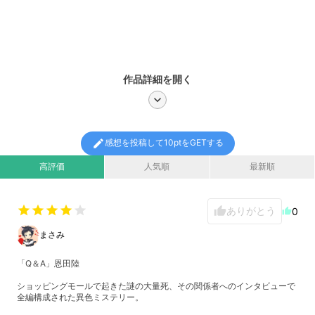
作品詳細を開く
chevron_right
edit
感想を投稿して10ptをGETする
高評価
人気順
最新順
star
star
star
star
star
ありがとう
thumb_up
0
thumb_up
まさみ
「Q＆A」恩田陸
ショッピングモールで起きた謎の大量死、その関係者へのインタビューで
全編構成された異色ミステリー。