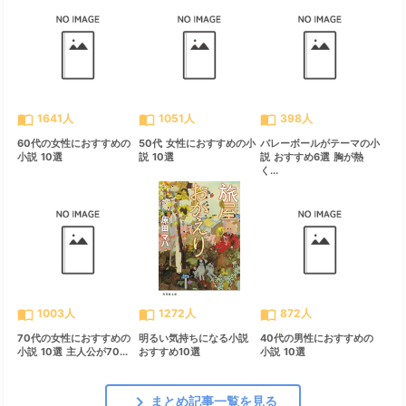
import_contacts
import_contacts
import_contacts
1641人
1051人
398人
60代の女性におすすめの
50代 女性におすすめの小
バレーボールがテーマの小
小説 10選
説 10選
説 おすすめ6選 胸が熱
く...
import_contacts
import_contacts
import_contacts
1003人
1272人
872人
70代の女性におすすめの
明るい気持ちになる小説
40代の男性におすすめの
小説 10選 主人公が70...
おすすめ10選
小説 10選
chevron_right
まとめ記事一覧を見る