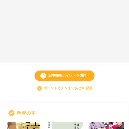
記事閲覧ポイントをGET!!
local_parking
help
ポイントガチャまであと10記事
verified
新着の本
すべて見る
chevron_right