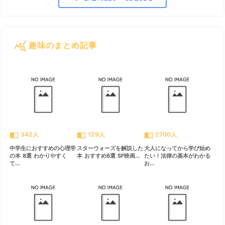
query_stats
趣味のまとめ記事
すべて見る
chevron_right
import_contacts
import_contacts
import_contacts
342人
129人
2700人
中学生におすすめの心理学
スターウォーズを解説した
大人になってから学び始め
の本 8選 わかりやすく
本 おすすめ6選 SF映画...
たい！法律の基本がわかる
て...
お...