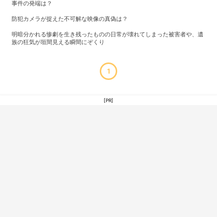
事件の発端は？
防犯カメラが捉えた不可解な映像の真偽は？
明暗分かれる惨劇を生き残ったものの日常が壊れてしまった被害者や、遺
族の狂気が垣間見える瞬間にぞくり
1
[PR]