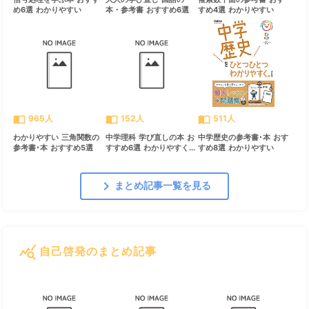
め6選 わかりやすい
本・参考書 おすすめ6選
すめ4選 わかりやすい
import_contacts
import_contacts
import_contacts
965人
152人
511人
わかりやすい 三角関数の
中学理科 学び直しの本 お
中学歴史の参考書･本 おす
参考書･本 おすすめ5選
すすめ6選 わかりやすく...
すめ8選 わかりやすい
chevron_right
まとめ記事一覧を見る
query_stats
自己啓発のまとめ記事
すべて見る
chevron_right