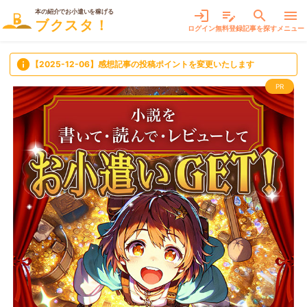
本の紹介でお小遣いを稼げる
login
edit_note
search
menu
ブクスタ！
ログイン
無料登録
記事を探す
メニュー
info
【2025-12-06】感想記事の投稿ポイントを変更いたします
PR