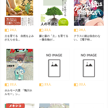
import_contacts
import_contacts
import_contacts
24人
22人
26人
土を育てる 自然をよみ
腸と森の「土」を育てる
クラスに銃は似合わな
がえらせる...
～微生物が...
い。【電子特...
import_contacts
import_contacts
import_contacts
22人
23人
22人
ホルモー六景 「鴨川ホ
ルモー」シ...