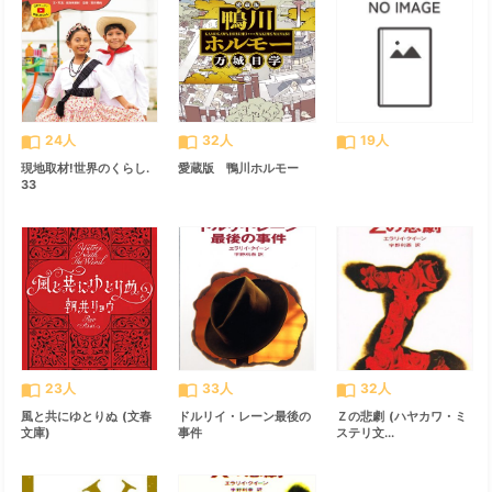
import_contacts
import_contacts
import_contacts
24人
32人
19人
現地取材!世界のくらし.
愛蔵版 鴨川ホルモー
33
import_contacts
import_contacts
import_contacts
23人
33人
32人
風と共にゆとりぬ (文春
ドルリイ・レーン最後の
Ｚの悲劇 (ハヤカワ・ミ
文庫)
事件
ステリ文...