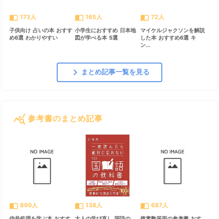
import_contacts
import_contacts
import_contacts
173人
165人
72人
子供向け 占いの本 おすす
小学生におすすめ 日本地
マイケルジャクソンを解説
め6選 わかりやすい
図が学べる本 5選
した本 おすすめ6選 キ
ン...
chevron_right
まとめ記事一覧を見る
query_stats
参考書のまとめ記事
すべて見る
chevron_right
import_contacts
import_contacts
import_contacts
890人
138人
687人
信号処理を学ぶ本 おすす
大人の学び直し 国語の
複素数平面の参考書 おす