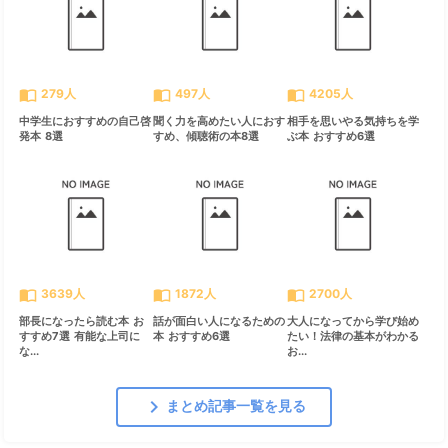
import_contacts
import_contacts
import_contacts
279人
497人
4205人
中学生におすすめの自己啓
聞く力を高めたい人におす
相手を思いやる気持ちを学
発本 8選
すめ、傾聴術の本8選
ぶ本 おすすめ6選
import_contacts
import_contacts
import_contacts
3639人
1872人
2700人
部長になったら読む本 お
話が面白い人になるための
大人になってから学び始め
すすめ7選 有能な上司に
本 おすすめ6選
たい！法律の基本がわかる
な...
お...
chevron_right
まとめ記事一覧を見る