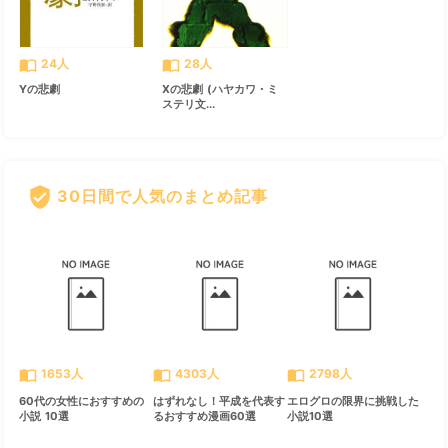
import_contacts
import_contacts
24人
28人
Yの悲劇
Xの悲劇 (ハヤカワ・ミ
ステリ文...
verified_user
30日間で人気のまとめ記事
すべて見る
chevron_right
import_contacts
import_contacts
import_contacts
1653人
4303人
2798人
60代の女性におすすめの
はずれなし！平成を代表す
エログロの限界に挑戦した
小説 10選
るおすすめ漫画60選
小説10選