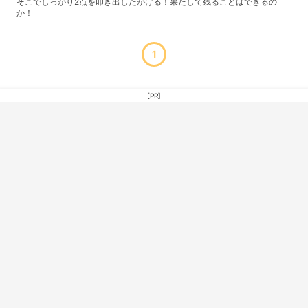
そこでしっかり2点を叩き出したかける！果たして残ることはできるの
か！
1
[PR]