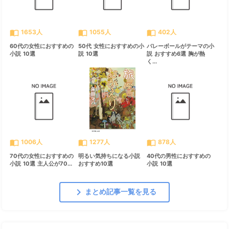
import_contacts
import_contacts
import_contacts
1653人
1055人
402人
60代の女性におすすめの
50代 女性におすすめの小
バレーボールがテーマの小
小説 10選
説 10選
説 おすすめ6選 胸が熱
く...
import_contacts
import_contacts
import_contacts
1006人
1277人
878人
70代の女性におすすめの
明るい気持ちになる小説
40代の男性におすすめの
小説 10選 主人公が70...
おすすめ10選
小説 10選
chevron_right
まとめ記事一覧を見る