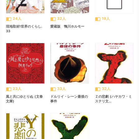
import_contacts
import_contacts
import_contacts
24人
32人
19人
現地取材!世界のくらし.
愛蔵版 鴨川ホルモー
33
import_contacts
import_contacts
import_contacts
23人
33人
32人
風と共にゆとりぬ (文春
ドルリイ・レーン最後の
Ｚの悲劇 (ハヤカワ・ミ
文庫)
事件
ステリ文...