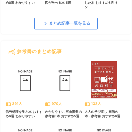
め6選 わかりやすい
図が学べる本 5選
した本 おすすめ6選 キ
ン...
chevron_right
まとめ記事一覧を見る
query_stats
参考書のまとめ記事
すべて見る
chevron_right
import_contacts
import_contacts
import_contacts
891人
970人
138人
信号処理を学ぶ本 おすす
わかりやすい 三角関数の
大人の学び直し 国語の
め6選 わかりやすい
参考書･本 おすすめ5選
本・参考書 おすすめ6選