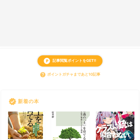
記事閲覧ポイントをGET!!
local_parking
help
ポイントガチャまであと10記事
verified
新着の本
すべて見る
chevron_right