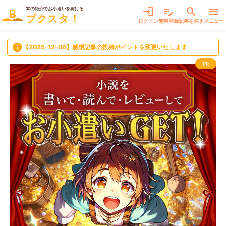
本の紹介でお小遣いを稼げる
login
edit_note
search
menu
ブクスタ！
ログイン
無料登録
記事を探す
メニュー
info
【2025-12-06】感想記事の投稿ポイントを変更いたします
PR