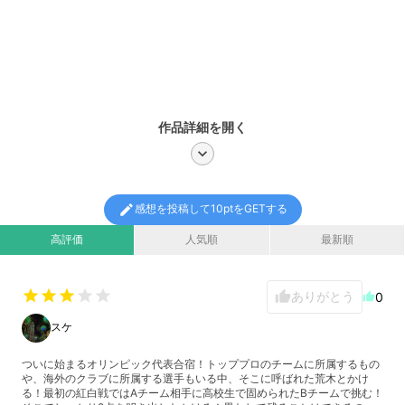
作品詳細を開く
chevron_right
edit
感想を投稿して10ptをGETする
高評価
人気順
最新順
star
star
star
star
star
ありがとう
thumb_up
0
thumb_up
スケ
ついに始まるオリンピック代表合宿！トッププロのチームに所属するもの
や、海外のクラブに所属する選手もいる中、そこに呼ばれた荒木とかけ
る！最初の紅白戦ではAチーム相手に高校生で固められたBチームで挑む！