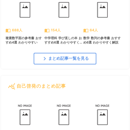
import_contacts
import_contacts
import_contacts
688人
154人
64人
複素数平面の参考書 おす
中学理科 学び直しの本 お
数学 数列の参考書 おすす
すめ4選 わかりやすい
すすめ6選 わかりやすく...
め6選 わかりやすく解説
chevron_right
まとめ記事一覧を見る
query_stats
自己啓発のまとめ記事
すべて見る
chevron_right