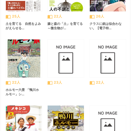
import_contacts
import_contacts
import_contacts
25人
22人
26人
土を育てる 自然をよみ
腸と森の「土」を育てる
クラスに銃は似合わな
がえらせる...
～微生物が...
い。【電子特...
import_contacts
import_contacts
import_contacts
22人
23人
22人
ホルモー六景 「鴨川ホ
ルモー」シ...