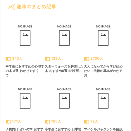
query_stats
趣味のまとめ記事
すべて見る
chevron_right
import_contacts
import_contacts
import_contacts
343人
129人
2700人
中学生におすすめの心理学
スターウォーズを解説した
大人になってから学び始め
の本 8選 わかりやすく
本 おすすめ6選 SF映画...
たい！法律の基本がわかる
て...
お...
import_contacts
import_contacts
import_contacts
174人
165人
72人
子供向け 占いの本 おすす
小学生におすすめ 日本地
マイケルジャクソンを解説