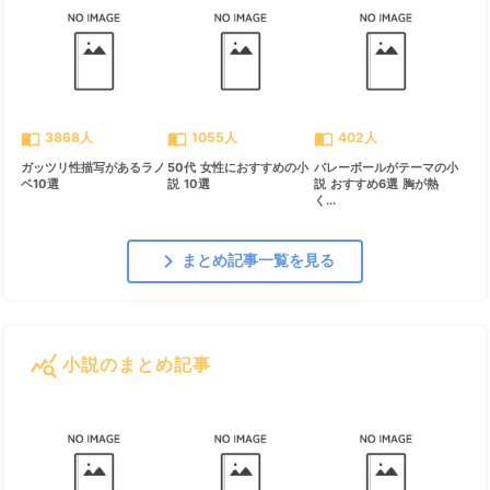
import_contacts
import_contacts
import_contacts
3868人
1055人
402人
ガッツリ性描写があるラノ
50代 女性におすすめの小
バレーボールがテーマの小
ベ10選
説 10選
説 おすすめ6選 胸が熱
く...
chevron_right
まとめ記事一覧を見る
query_stats
小説のまとめ記事
すべて見る
chevron_right