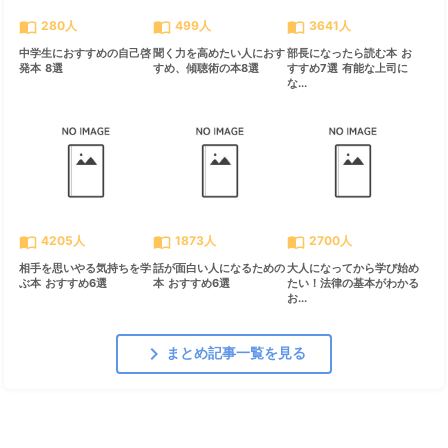
import_contacts
import_contacts
import_contacts
280人
499人
3641人
中学生におすすめの自己啓
聞く力を高めたい人におす
部長になったら読む本 お
発本 8選
すめ、傾聴術の本8選
すすめ7選 有能な上司に
な...
import_contacts
import_contacts
import_contacts
4205人
1873人
2700人
相手を思いやる気持ちを学
話が面白い人になるための
大人になってから学び始め
ぶ本 おすすめ6選
本 おすすめ6選
たい！法律の基本がわかる
お...
chevron_right
まとめ記事一覧を見る