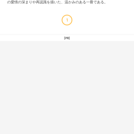
の愛情の深まりや再認識を描いた、温かみのある一冊である。
1
[PR]