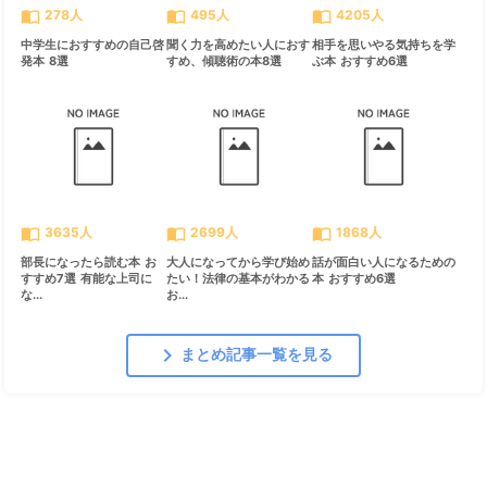
import_contacts
import_contacts
import_contacts
278人
495人
4205人
中学生におすすめの自己啓
聞く力を高めたい人におす
相手を思いやる気持ちを学
発本 8選
すめ、傾聴術の本8選
ぶ本 おすすめ6選
import_contacts
import_contacts
import_contacts
3635人
2699人
1868人
部長になったら読む本 お
大人になってから学び始め
話が面白い人になるための
すすめ7選 有能な上司に
たい！法律の基本がわかる
本 おすすめ6選
な...
お...
chevron_right
まとめ記事一覧を見る