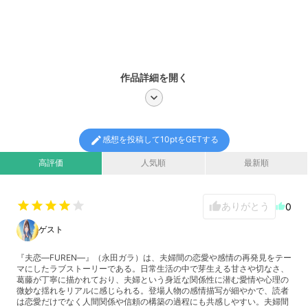
作品詳細を開く
chevron_right
edit
感想を投稿して10ptをGETする
高評価
人気順
最新順
star
star
star
star
star
ありがとう
thumb_up
0
thumb_up
ゲスト
『夫恋―FUREN―』（永田ガラ）は、夫婦間の恋愛や感情の再発見をテー
マにしたラブストーリーである。日常生活の中で芽生える甘さや切なさ、
葛藤が丁寧に描かれており、夫婦という身近な関係性に潜む愛情や心理の
微妙な揺れをリアルに感じられる。登場人物の感情描写が細やかで、読者
は恋愛だけでなく人間関係や信頼の構築の過程にも共感しやすい。夫婦間