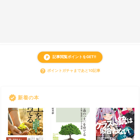
記事閲覧ポイントをGET!!
local_parking
help
ポイントガチャまであと10記事
verified
新着の本
すべて見る
chevron_right