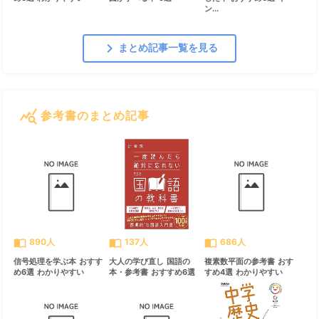
ン...
chevron_right
まとめ記事一覧を見る
query_stats
参考書のまとめ記事
すべて見る
chevron_right
import_contacts
import_contacts
import_contacts
890人
137人
686人
信号処理を学ぶ本 おすす
大人の学び直し 国語の
複素数平面の参考書 おす
め6選 わかりやすい
本・参考書 おすすめ6選
すめ4選 わかりやすい