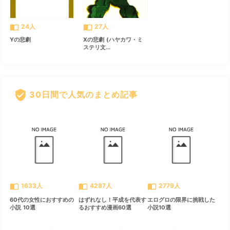
import_contacts
import_contacts
24人
27人
Yの悲劇
Xの悲劇 (ハヤカワ・ミ
ステリ文...
verified_user
30日間で人気のまとめ記事
すべて見る
chevron_right
import_contacts
import_contacts
import_contacts
1633人
4287人
2779人
60代の女性におすすめの
はずれなし！平成を代表す
エログロの限界に挑戦した
小説 10選
るおすすめ漫画60選
小説10選