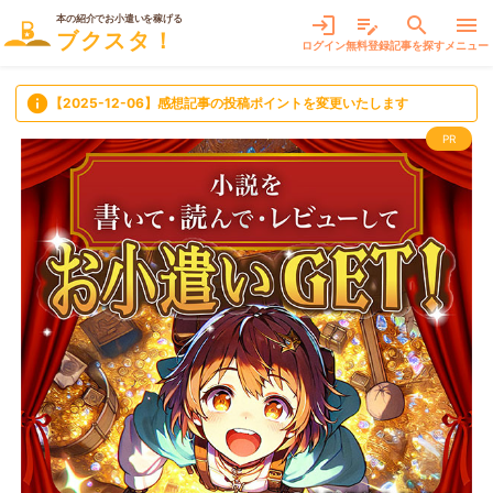
本の紹介でお小遣いを稼げる
login
edit_note
search
menu
ブクスタ！
ログイン
無料登録
記事を探す
メニュー
info
【2025-12-06】感想記事の投稿ポイントを変更いたします
PR