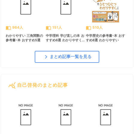
import_contacts
import_contacts
import_contacts
964人
151人
510人
わかりやすい 三角関数の
中学理科 学び直しの本 お
中学歴史の参考書･本 おす
参考書･本 おすすめ5選
すすめ6選 わかりやすく...
すめ8選 わかりやすい
chevron_right
まとめ記事一覧を見る
query_stats
自己啓発のまとめ記事
すべて見る
chevron_right