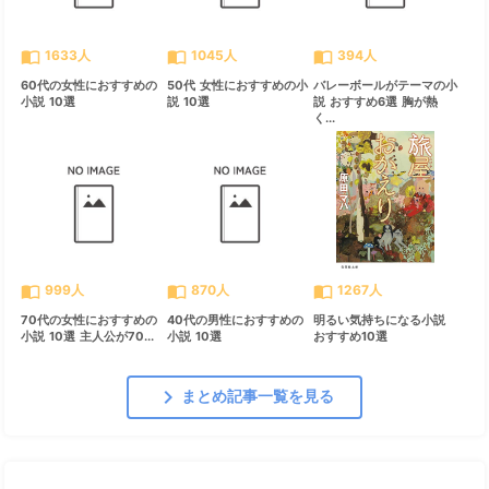
import_contacts
import_contacts
import_contacts
1633人
1045人
394人
60代の女性におすすめの
50代 女性におすすめの小
バレーボールがテーマの小
小説 10選
説 10選
説 おすすめ6選 胸が熱
く...
import_contacts
import_contacts
import_contacts
999人
870人
1267人
70代の女性におすすめの
40代の男性におすすめの
明るい気持ちになる小説
小説 10選 主人公が70...
小説 10選
おすすめ10選
chevron_right
まとめ記事一覧を見る