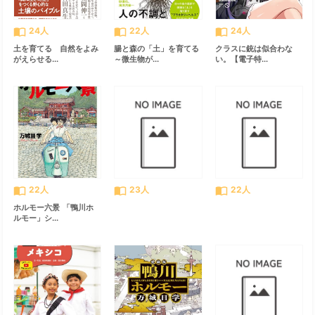
import_contacts
import_contacts
import_contacts
24人
22人
24人
土を育てる 自然をよみ
腸と森の「土」を育てる
クラスに銃は似合わな
がえらせる...
～微生物が...
い。【電子特...
import_contacts
import_contacts
import_contacts
22人
23人
22人
ホルモー六景 「鴨川ホ
ルモー」シ...