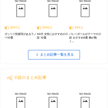
import_contacts
import_contacts
import_contacts
3857人
1045人
394人
ガッツリ性描写があるラノ
50代 女性におすすめの小
バレーボールがテーマの小
ベ10選
説 10選
説 おすすめ6選 胸が熱
く...
chevron_right
まとめ記事一覧を見る
query_stats
小説のまとめ記事
すべて見る
chevron_right