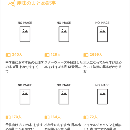
query_stats
趣味のまとめ記事
すべて見る
chevron_right
import_contacts
import_contacts
import_contacts
340人
129人
2699人
中学生におすすめの心理学
スターウォーズを解説した
大人になってから学び始め
の本 8選 わかりやすく
本 おすすめ6選 SF映画...
たい！法律の基本がわかる
て...
お...
import_contacts
import_contacts
import_contacts
170人
164人
72人
子供向け 占いの本 おすす
小学生におすすめ 日本地
マイケルジャクソンを解説
め6選 わかりやすい
図が学べる本 5選
した本 おすすめ6選 キ