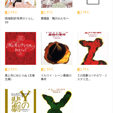
import_contacts
import_contacts
import_contacts
24人
31人
19人
現地取材!世界のくらし.
愛蔵版 鴨川ホルモー
33
import_contacts
import_contacts
import_contacts
23人
32人
31人
風と共にゆとりぬ (文春
ドルリイ・レーン最後の
Ｚの悲劇 (ハヤカワ・ミ
文庫)
事件
ステリ文...