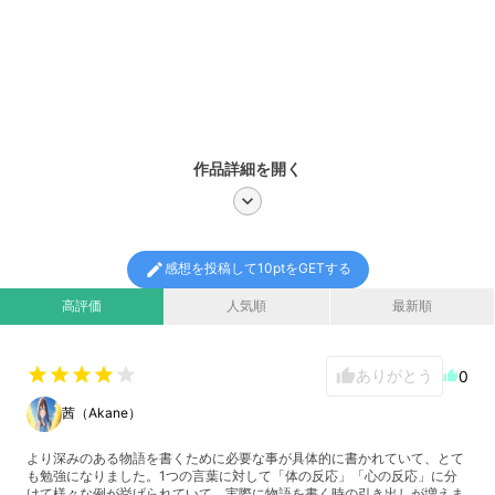
作品詳細を開く
chevron_right
edit
感想を投稿して10ptをGETする
高評価
人気順
最新順
star
star
star
star
star
ありがとう
thumb_up
0
thumb_up
茜（Akane）
より深みのある物語を書くために必要な事が具体的に書かれていて、とて
も勉強になりました。1つの言葉に対して「体の反応」「心の反応」に分
けて様々な例が挙げられていて、実際に物語を書く時の引き出しが増えま