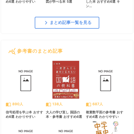
め6選 わかりやすい
図が学べる本 5選
した本 おすすめ6選 キ
ン...
chevron_right
まとめ記事一覧を見る
query_stats
参考書のまとめ記事
すべて見る
chevron_right
import_contacts
import_contacts
import_contacts
890人
138人
687人
信号処理を学ぶ本 おすす
大人の学び直し 国語の
複素数平面の参考書 おす
め6選 わかりやすい
本・参考書 おすすめ6選
すめ4選 わかりやすい