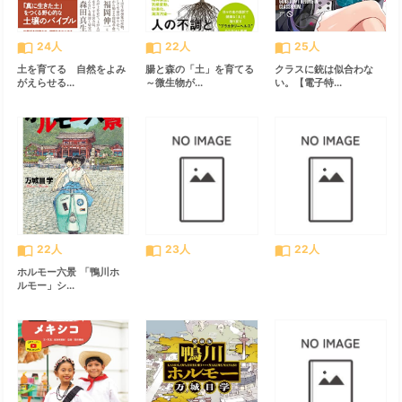
import_contacts
import_contacts
import_contacts
24人
22人
25人
土を育てる 自然をよみ
腸と森の「土」を育てる
クラスに銃は似合わな
がえらせる...
～微生物が...
い。【電子特...
import_contacts
import_contacts
import_contacts
22人
23人
22人
ホルモー六景 「鴨川ホ
ルモー」シ...