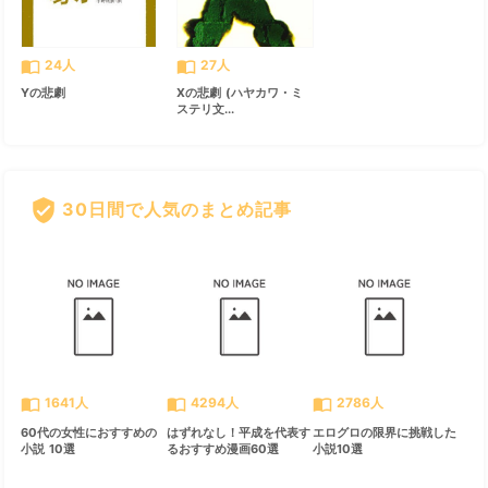
import_contacts
import_contacts
24人
27人
Yの悲劇
Xの悲劇 (ハヤカワ・ミ
ステリ文...
verified_user
30日間で人気のまとめ記事
すべて見る
chevron_right
import_contacts
import_contacts
import_contacts
1641人
4294人
2786人
60代の女性におすすめの
はずれなし！平成を代表す
エログロの限界に挑戦した
小説 10選
るおすすめ漫画60選
小説10選