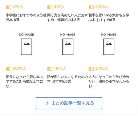
import_contacts
import_contacts
import_contacts
279人
497人
4205人
中学生におすすめの自己啓
聞く力を高めたい人におす
相手を思いやる気持ちを学
発本 8選
すめ、傾聴術の本8選
ぶ本 おすすめ6選
import_contacts
import_contacts
import_contacts
3639人
1872人
2700人
部長になったら読む本 お
話が面白い人になるための
大人になってから学び始め
すすめ7選 有能な上司に
本 おすすめ6選
たい！法律の基本がわかる
な...
お...
chevron_right
まとめ記事一覧を見る