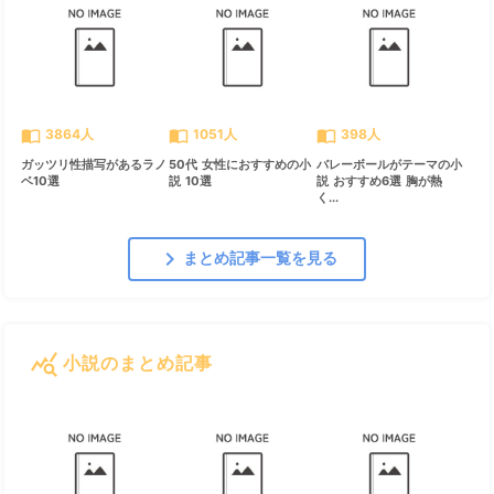
import_contacts
import_contacts
import_contacts
3864人
1051人
398人
ガッツリ性描写があるラノ
50代 女性におすすめの小
バレーボールがテーマの小
ベ10選
説 10選
説 おすすめ6選 胸が熱
く...
chevron_right
まとめ記事一覧を見る
query_stats
小説のまとめ記事
すべて見る
chevron_right