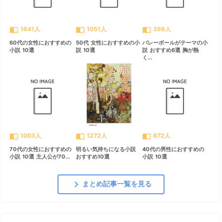
import_contacts
import_contacts
import_contacts
1641人
1051人
398人
60代の女性におすすめの
50代 女性におすすめの小
バレーボールがテーマの小
小説 10選
説 10選
説 おすすめ6選 胸が熱
く...
import_contacts
import_contacts
import_contacts
1003人
1272人
872人
70代の女性におすすめの
明るい気持ちになる小説
40代の男性におすすめの
小説 10選 主人公が70...
おすすめ10選
小説 10選
chevron_right
まとめ記事一覧を見る