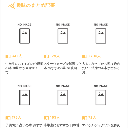
query_stats
趣味のまとめ記事
すべて見る
chevron_right
import_contacts
import_contacts
import_contacts
342人
129人
2700人
中学生におすすめの心理学
スターウォーズを解説した
大人になってから学び始め
の本 8選 わかりやすく
本 おすすめ6選 SF映画...
たい！法律の基本がわかる
て...
お...
import_contacts
import_contacts
import_contacts
173人
165人
72人
子供向け 占いの本 おすす
小学生におすすめ 日本地
マイケルジャクソンを解説