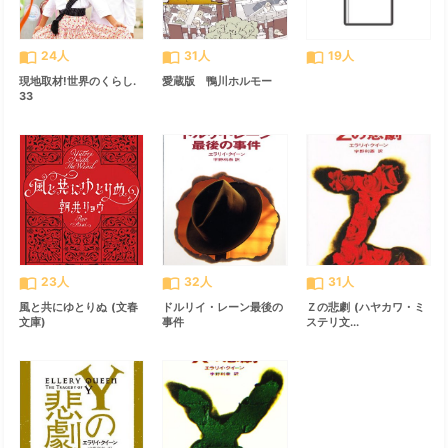
import_contacts
import_contacts
import_contacts
24人
31人
19人
現地取材!世界のくらし.
愛蔵版 鴨川ホルモー
33
import_contacts
import_contacts
import_contacts
23人
32人
31人
風と共にゆとりぬ (文春
ドルリイ・レーン最後の
Ｚの悲劇 (ハヤカワ・ミ
文庫)
事件
ステリ文...