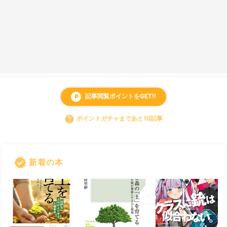
記事閲覧ポイントをGET!!
local_parking
help
ポイントガチャまであと10記事
verified
新着の本
すべて見る
chevron_right