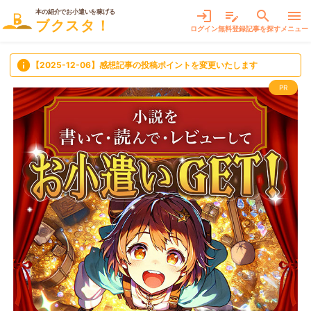
本の紹介でお小遣いを稼げる
login
edit_note
search
menu
ブクスタ！
ログイン
無料登録
記事を探す
メニュー
info
【2025-12-06】感想記事の投稿ポイントを変更いたします
PR