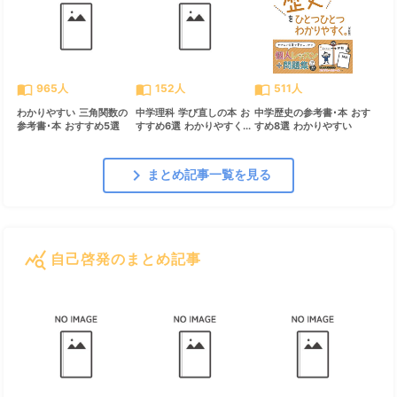
import_contacts
import_contacts
import_contacts
965人
152人
511人
わかりやすい 三角関数の
中学理科 学び直しの本 お
中学歴史の参考書･本 おす
参考書･本 おすすめ5選
すすめ6選 わかりやすく...
すめ8選 わかりやすい
chevron_right
まとめ記事一覧を見る
query_stats
自己啓発のまとめ記事
すべて見る
chevron_right