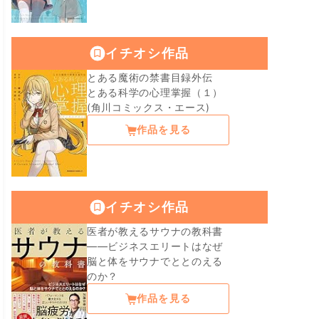
イチオシ作品
とある魔術の禁書目録外伝
とある科学の心理掌握（１）
(角川コミックス・エース)
作品を見る
イチオシ作品
医者が教えるサウナの教科書
――ビジネスエリートはなぜ
脳と体をサウナでととのえる
のか？
作品を見る