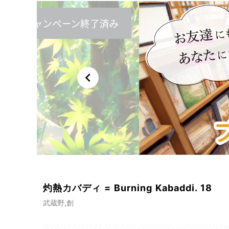
chevron_left
灼熱カバディ = Burning Kabaddi. 18
武蔵野,創