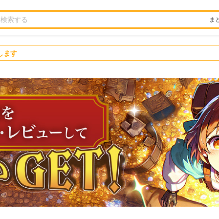
ま
します