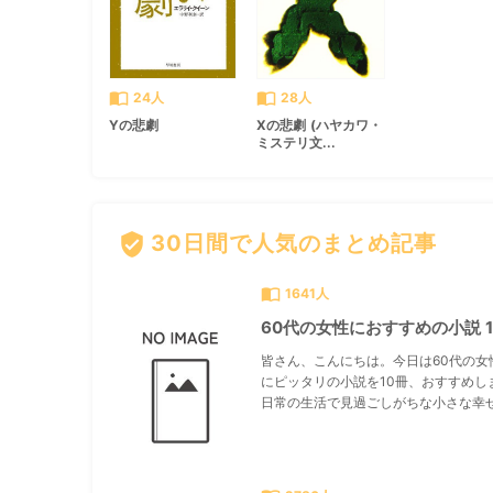
import_contacts
import_contacts
24人
28人
Yの悲劇
Xの悲劇 (ハヤカワ・
ミステリ文...
verified_user
30日間で人気のまとめ記事
import_contacts
1641人
60代の女性におすすめの小説 1
皆さん、こんにちは。今日は60代の女
にピッタリの小説を10冊、おすすめし
日常の生活で見過ごしがちな小さな幸せ.