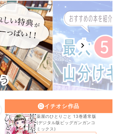
chevron_right
イチオシ作品
薬屋のひとりごと 13巻通常版
(デジタル版ビッグガンガンコ
ミックス)