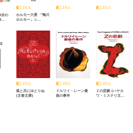
import_contacts
import_contacts
import_contacts
22人
23人
22人
似合わ
ホルモー六景 「鴨川
..
ホルモー」シ...
import_contacts
import_contacts
import_contacts
23人
33人
32人
風と共にゆとりぬ
ドルリイ・レーン最
Ｚの悲劇 (ハヤカ
(文春文庫)
後の事件
ワ・ミステリ文...