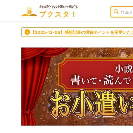
本の紹介でお小遣いを稼げる
search
ブクスタ！
info
【2025-12-06】感想記事の投稿ポイントを変更いた