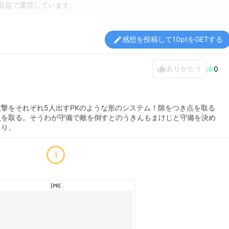
収益で運営しています。
感想を投稿して10ptをGETする
edit
ありがとう
thumb_up
0
thumb_up
撃をそれぞれ5人出すPKのような形のシステム！隙をつき点を取る
点を取る。そうわが守備で敵を倒すとのうきんもまけじと守備を決め
とり、
1
[PR]