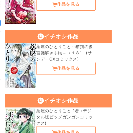
作品を見る
イチオシ作品
薬屋のひとりごと～猫猫の後
宮謎解き手帳～（１８） (サ
ンデーGXコミックス)
作品を見る
イチオシ作品
薬屋のひとりごと 1巻 (デジ
タル版ビッグガンガンコミッ
クス)
作品を見る