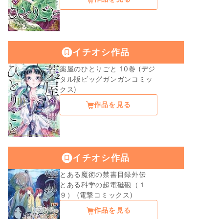
イチオシ作品
薬屋のひとりごと 10巻 (デジ
タル版ビッグガンガンコミッ
クス)
作品を見る
イチオシ作品
とある魔術の禁書目録外伝
とある科学の超電磁砲（１
９） (電撃コミックス)
作品を見る