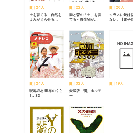
import_contacts
import_contacts
import_contacts
24人
22人
26人
土を育てる 自然を
腸と森の「土」を育
クラスに銃は
よみがえらせる...
てる～微生物が...
ない。【電子特.
import_contacts
import_contacts
import_contacts
24人
32人
19人
現地取材!世界のくら
愛蔵版 鴨川ホルモ
し. 33
ー