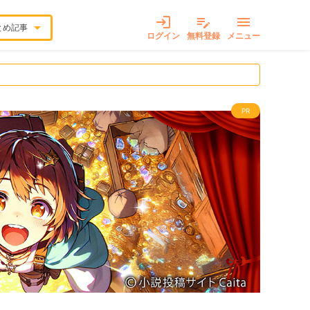
login
edit_note
menu
arrow_drop_down
とめ記事
ログイン
無料登録
メニュー
PR