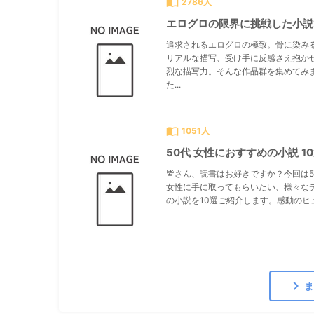
import_contacts
2786人
エログロの限界に挑戦した小説
追求されるエログロの極致。骨に染み
リアルな描写、受け手に反感さえ抱か
烈な描写力。そんな作品群を集めてみ
た...
import_contacts
1051人
50代 女性におすすめの小説 1
皆さん、読書はお好きですか？今回は5
女性に手に取ってもらいたい、様々な
の小説を10選ご紹介します。感動のヒュ.
chevron_right
ま