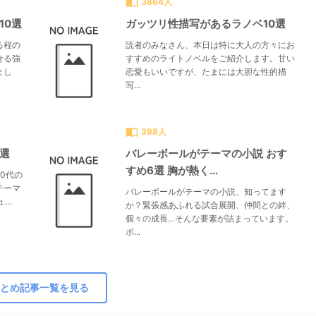
import_contacts
3864人
10選
ガッツリ性描写があるラノベ10選
る程の
読者のみなさん、本日は特に大人の方々にお
せる強
すすめのライトノベルをご紹介します。甘い
まし
恋愛もいいですが、たまには大胆な性的描
写...
import_contacts
398人
0選
バレーボールがテーマの小説 おす
すめ6選 胸が熱く...
0代の
テーマ
バレーボールがテーマの小説、知ってます
..
か？緊張感あふれる試合展開、仲間との絆、
個々の成長…そんな要素が詰まっています。
ボ...
とめ記事一覧を見る