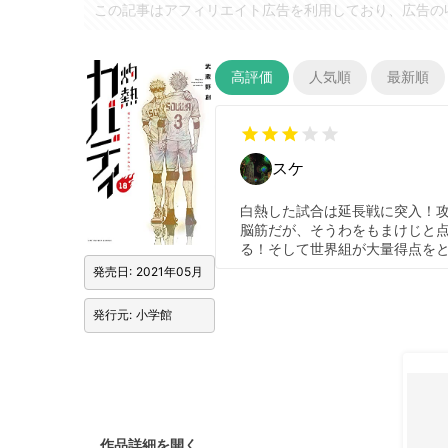
この記事はアフィリエイト広告を利用しており、広告の
高評価
人気順
最新順
star
star
star
star
star
スケ
白熱した試合は延長戦に突入！攻
脳筋だが、そうわをもまけじと
る！そして世界組が大量得点を
発売日: 2021年05月
発行元: 小学館
作品詳細を開く