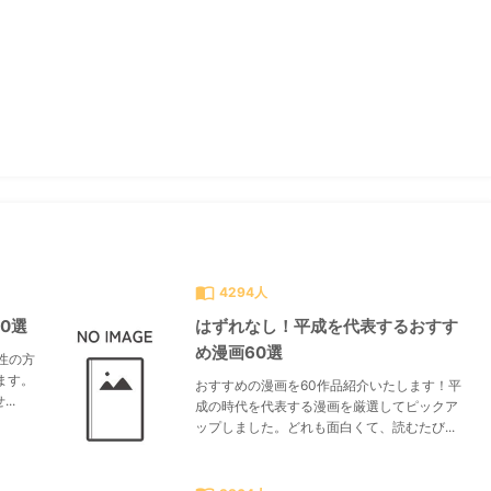
すべて見る
chevron_right
import_contacts
4294人
0選
はずれなし！平成を代表するおすす
め漫画60選
性の方
ます。
おすすめの漫画を60作品紹介いたします！平
..
成の時代を代表する漫画を厳選してピックア
ップしました。どれも面白くて、読むたび...