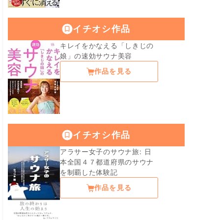
イチオシ作品
キレイをかなえる「しきじの
娘」の速効サウナ美容
作品を見る
イチオシ作品
アラサー女子のサウナ旅: 日
本全国４７都道府県のサウナ
を制覇した体験記
作品を見る