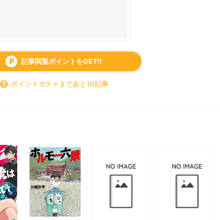
記事閲覧ポイントをGET!!
local_parking
help
ポイントガチャまであと10記事
すべて見る
chevron_right