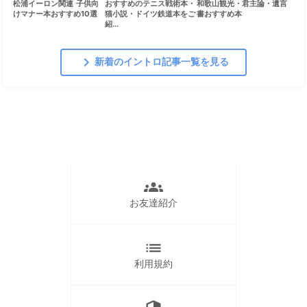
松浦イーロン関連 子供向
おすすめのテニス戦術本・
和歌山観光・君主論・遺言
けマナー本おすすめ10選
猫小説・ドイツ鉄道本をご
書おすすめ本
紹...
chevron_right
新着のイントロ記事一覧を見る
groups
お友達紹介
list
利用規約