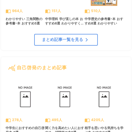
import_contacts
import_contacts
import_contacts
964人
151人
510人
わかりやすい 三角関数の
中学理科 学び直しの本 お
中学歴史の参考書･本 おす
参考書･本 おすすめ5選
すすめ6選 わかりやすく...
すめ8選 わかりやすい
chevron_right
まとめ記事一覧を見る
query_stats
自己啓発のまとめ記事
すべて見る
chevron_right
import_contacts
import_contacts
import_contacts
278人
495人
4205人
中学生におすすめの自己啓
聞く力を高めたい人におす
相手を思いやる気持ちを学