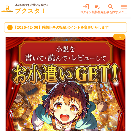
本の紹介でお小遣いを稼げる
login
edit_note
search
menu
ブクスタ！
ログイン
無料登録
記事を探す
メニュー
info
【2025-12-06】感想記事の投稿ポイントを変更いたします
PR