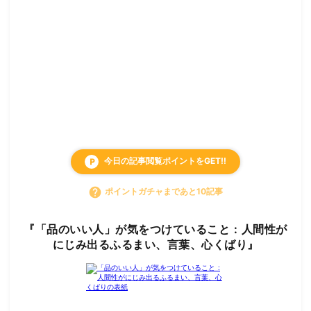
今日の記事閲覧ポイントをGET!!
local_parking
help
ポイントガチャまであと10記事
『「品のいい人」が気をつけていること : 人間性が
にじみ出るふるまい、言葉、心くばり』