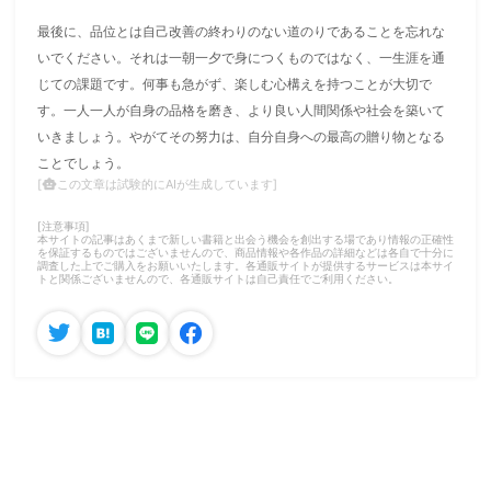
最後に、品位とは自己改善の終わりのない道のりであることを忘れな
いでください。それは一朝一夕で身につくものではなく、一生涯を通
じての課題です。何事も急がず、楽しむ心構えを持つことが大切で
す。一人一人が自身の品格を磨き、より良い人間関係や社会を築いて
いきましょう。やがてその努力は、自分自身への最高の贈り物となる
ことでしょう。
この文章は試験的にAIが生成しています]
[
smart_toy
[注意事項]
本サイトの記事はあくまで新しい書籍と出会う機会を創出する場であり情報の正確性
を保証するものではございませんので、商品情報や各作品の詳細などは各自で十分に
調査した上でご購入をお願いいたします。各通販サイトが提供するサービスは本サイ
トと関係ございませんので、各通販サイトは自己責任でご利用ください。