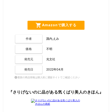
shopping_cart
Amazonで購入する
作者
諏内,えみ
価格
不明
発売元
光文社
発売日
2022年04月
最新の商品情報は購入前に通販サイトでご確認ください
info
『さりげないのに品がある気くばり美人のきほん』