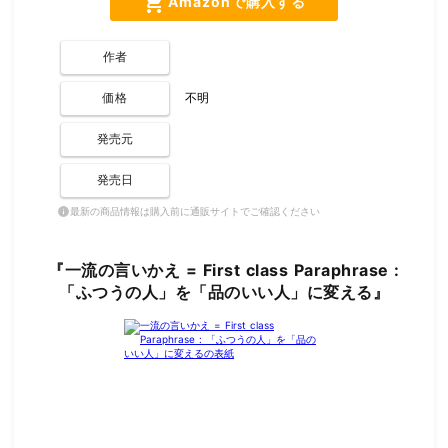
shopping_cart
Amazonで購入する
作者
価格
不明
発売元
発売日
最新の商品情報は購入前に通販サイトでご確認ください
info
『一流の言いかえ = First class Paraphrase :
「ふつうの人」を「品のいい人」に変える』