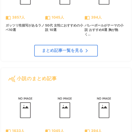
import_contacts
import_contacts
import_contacts
3857人
1045人
394人
ガッツリ性描写があるラノ
50代 女性におすすめの小
バレーボールがテーマの小
ベ10選
説 10選
説 おすすめ6選 胸が熱
く...
chevron_right
まとめ記事一覧を見る
query_stats
小説のまとめ記事
すべて見る
chevron_right
import_contacts
import_contacts
import_contacts
1633人
1045人
394人