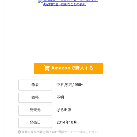
shopping_cart
Amazonで購入する
作者
中谷,彰宏,1959-
価格
不明
発売元
ぱる出版
発売日
2014年10月
最新の商品情報は購入前に通販サイトでご確認ください
info