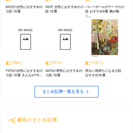
60代の女性におすすめの
50代 女性におすすめの小
バレーボールがテーマの小
小説 10選
説 10選
説 おすすめ6選 胸が熱
く...
import_contacts
import_contacts
import_contacts
999人
870人
1267人
70代の女性におすすめの
40代の男性におすすめの
明るい気持ちになる小説
小説 10選 主人公が70...
小説 10選
おすすめ10選
chevron_right
まとめ記事一覧を見る
query_stats
趣味のまとめ記事
すべて見る
chevron_right