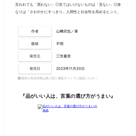
言われても「買わない」◎見てはいけないものは「見ない」◎身
なりは「さわやかにすっきり」人間性と社会性を高めるヒント。
作者
山﨑武也／著
価格
不明
発売元
三笠書房
発売日
2023年11月30日
最新の商品情報は購入前に通販サイトでご確認ください
info
『品がいい人は、言葉の選び方がうまい』