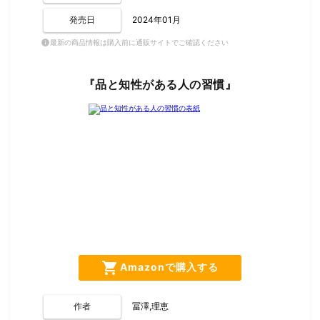
発売日
2024年01月
最新の商品情報は購入前に通販サイトでご確認ください
info
『品と知性がある人の習慣』
shopping_cart
Amazonで購入する
作者
冨澤,理恵