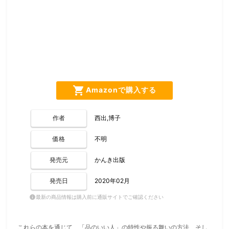
shopping_cart
Amazonで購入する
作者
西出,博子
価格
不明
発売元
かんき出版
発売日
2020年02月
最新の商品情報は購入前に通販サイトでご確認ください
info
これらの本を通じて、「品のいい人」の特性や振る舞いの方法、そし