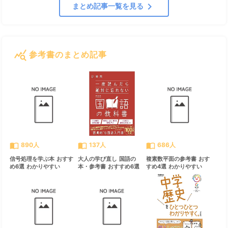
chevron_right
まとめ記事一覧を見る
query_stats
参考書のまとめ記事
すべて見る
chevron_right
import_contacts
import_contacts
import_contacts
890人
137人
686人
信号処理を学ぶ本 おすす
大人の学び直し 国語の
複素数平面の参考書 おす
め6選 わかりやすい
本・参考書 おすすめ6選
すめ4選 わかりやすい