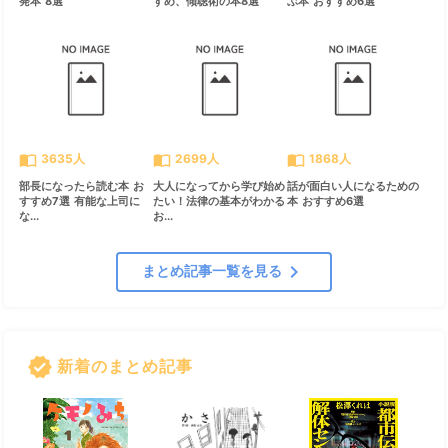
発本 8選
すめ、傾聴術の本8選
ぶ本 おすすめ6選
import_contacts
import_contacts
import_contacts
3635人
2699人
1868人
部長になったら読む本 お
大人になってから学び始め
話が面白い人になるための
すすめ7選 有能な上司に
たい！法律の基本がわかる
本 おすすめ6選
な...
お...
chevron_right
まとめ記事一覧を見る
verified
新着のまとめ記事
すべて見る
chevron_right