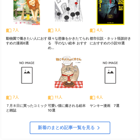
import_contacts
import_contacts
import_contacts
7人
3人
4人
動物園で働きたい人におす
様々な想像をかきたてられ
都市伝説・ネット怪談好き
すめの漫画6選
る 字のない絵本 おすす
におすすめの小説10選
め...
import_contacts
import_contacts
import_contacts
7人
11人
6人
７月８日に買ったコミック
可愛い猫に癒される絵本
ヤンキー漫画 7選
と雑誌
10選
chevron_right
新着のまとめ記事一覧を見る