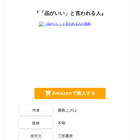
『「品がいい」と言われる人』
shopping_cart
Amazonで購入する
作者
鹿島,しのぶ
価格
不明
発売元
三笠書房