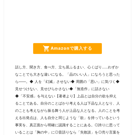
shopping_cart
Amazonで購入する
話し方、聞き方、食べ方、立ち居ふるまい、心くばり……わずか
なことでも大きな違いになる。「品のいい人」になろうと思った
ら――。◆ 人を「幻滅」させない◆ 周囲の「思い」に気づく◆
見せつけない、見せびらかさない◆「無造作」に話さない
◆「不安感」を与えない【著者より】上品とは自分の欲を抑え
ることである。自分のことばかり考える人は下品な人となり、人
のことも考えながら振る舞う人が上品な人となる。人のことを考
える出発点は、人も自分と同じような「欲」を持っているという
事実を、真正面から明確に認識することにある。◎誇りに思って
いることは「胸の中」に◎昔語りなら「失敗談」を◎売り言葉を