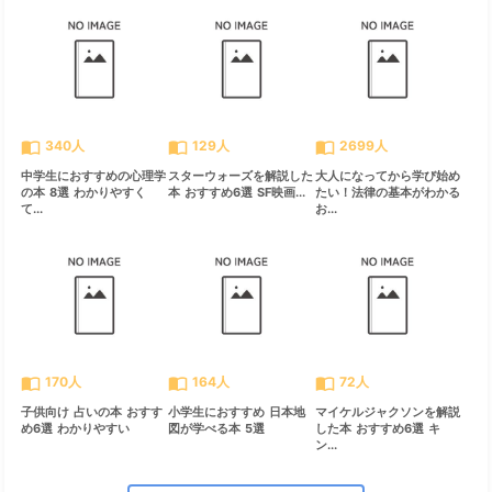
import_contacts
import_contacts
import_contacts
340人
129人
2699人
中学生におすすめの心理学
スターウォーズを解説した
大人になってから学び始め
の本 8選 わかりやすく
本 おすすめ6選 SF映画...
たい！法律の基本がわかる
て...
お...
import_contacts
import_contacts
import_contacts
170人
164人
72人
子供向け 占いの本 おすす
小学生におすすめ 日本地
マイケルジャクソンを解説
め6選 わかりやすい
図が学べる本 5選
した本 おすすめ6選 キ
ン...