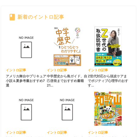
book
新着のイントロ記事
すべて見る
chevron_right
イントロ記事
イントロ記事
イントロ記事
アメリカ舞台やプリキュア
中学歴史から島ガイド、自
Z世代対応から頭皮ケアま
小説＆夏参考書おすすめ7
己啓発までおすすめ書籍
でポジティブ心理学のおす
選
21...
す...
イントロ記事
イントロ記事
イントロ記事