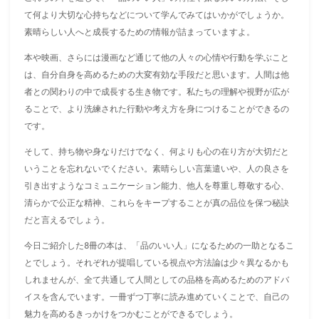
て何より大切な心持ちなどについて学んでみてはいかがでしょうか。
素晴らしい人へと成長するための情報が詰まっていますよ。
本や映画、さらには漫画など通じて他の人々の心情や行動を学ぶこと
は、自分自身を高めるための大変有効な手段だと思います。人間は他
者との関わりの中で成長する生き物です。私たちの理解や視野が広が
ることで、より洗練された行動や考え方を身につけることができるの
です。
そして、持ち物や身なりだけでなく、何よりも心の在り方が大切だと
いうことを忘れないでください。素晴らしい言葉遣いや、人の良さを
引き出すようなコミュニケーション能力、他人を尊重し尊敬する心、
清らかで公正な精神、これらをキープすることが真の品位を保つ秘訣
だと言えるでしょう。
今日ご紹介した8冊の本は、「品のいい人」になるための一助となるこ
とでしょう。それぞれが提唱している視点や方法論は少々異なるかも
しれませんが、全て共通して人間としての品格を高めるためのアドバ
イスを含んでいます。一冊ずつ丁寧に読み進めていくことで、自己の
魅力を高めるきっかけをつかむことができるでしょう。