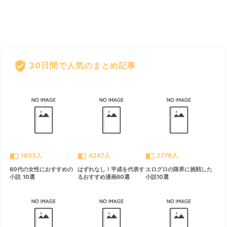
verified_user
30日間で人気のまとめ記事
すべて見る
chevron_right
import_contacts
import_contacts
import_contacts
1633人
4287人
2779人
60代の女性におすすめの
はずれなし！平成を代表す
エログロの限界に挑戦した
小説 10選
るおすすめ漫画60選
小説10選