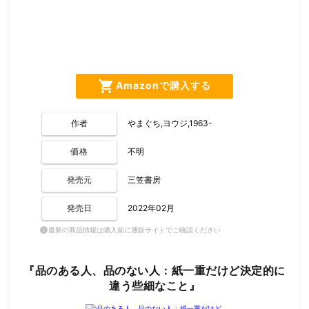
shopping_cart
Amazonで購入する
作者
やまぐち,ヨウジ,1963-
価格
不明
発売元
三笠書房
発売日
2022年02月
最新の商品情報は購入前に通販サイトでご確認ください
info
『品のある人、品のない人 : 紙一重だけど決定的に
違う些細なこと』