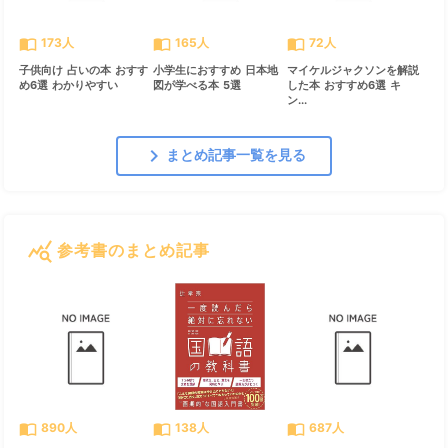
import_contacts
import_contacts
import_contacts
173人
165人
72人
子供向け 占いの本 おすす
小学生におすすめ 日本地
マイケルジャクソンを解説
め6選 わかりやすい
図が学べる本 5選
した本 おすすめ6選 キ
ン...
chevron_right
まとめ記事一覧を見る
query_stats
参考書のまとめ記事
すべて見る
chevron_right
import_contacts
import_contacts
import_contacts
890人
138人
687人