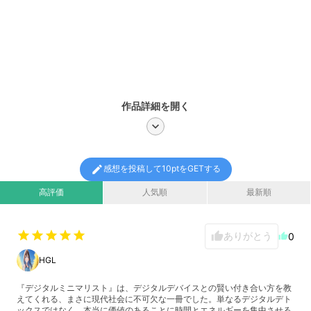
作品詳細を開く
chevron_right
edit
感想を投稿して10ptをGETする
高評価
人気順
最新順
star
star
star
star
star
ありがとう
thumb_up
0
thumb_up
HGL
『デジタルミニマリスト』は、デジタルデバイスとの賢い付き合い方を教
えてくれる、まさに現代社会に不可欠な一冊でした。単なるデジタルデト
ックスではなく、本当に価値のあることに時間とエネルギーを集中させる