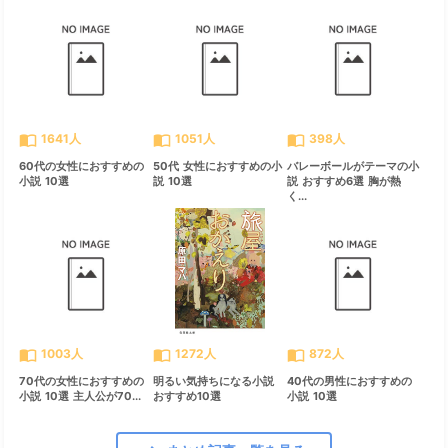
import_contacts
import_contacts
import_contacts
1641人
1051人
398人
60代の女性におすすめの
50代 女性におすすめの小
バレーボールがテーマの小
小説 10選
説 10選
説 おすすめ6選 胸が熱
く...
import_contacts
import_contacts
import_contacts
1003人
1272人
872人
70代の女性におすすめの
明るい気持ちになる小説
40代の男性におすすめの
小説 10選 主人公が70...
おすすめ10選
小説 10選