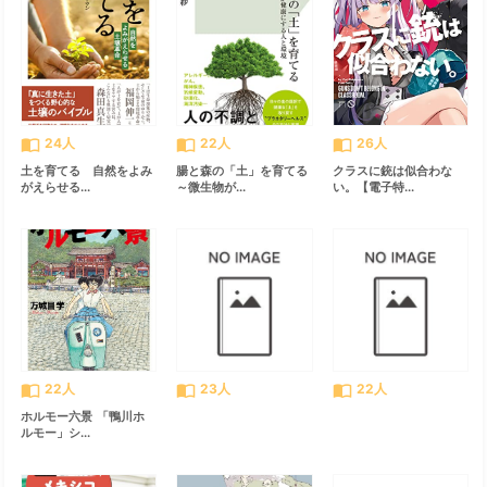
import_contacts
import_contacts
import_contacts
24人
22人
26人
土を育てる 自然をよみ
腸と森の「土」を育てる
クラスに銃は似合わな
がえらせる...
～微生物が...
い。【電子特...
import_contacts
import_contacts
import_contacts
22人
23人
22人
ホルモー六景 「鴨川ホ
ルモー」シ...