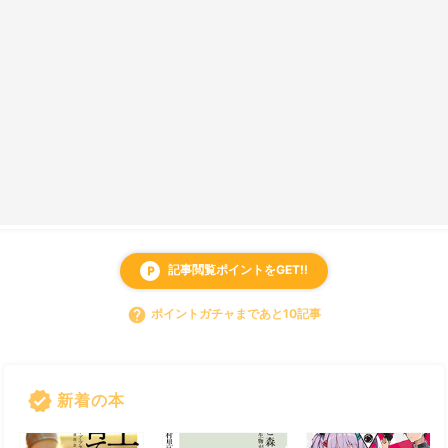
記事閲覧ポイントをGET!!
local_parking
help
ポイントガチャまであと10記事
verified
新着の本
すべて見る
chevron_right