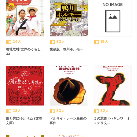
import_contacts
import_contacts
import_contacts
24人
32人
19人
現地取材!世界のくらし.
愛蔵版 鴨川ホルモー
33
import_contacts
import_contacts
import_contacts
23人
33人
32人
風と共にゆとりぬ (文春
ドルリイ・レーン最後の
Ｚの悲劇 (ハヤカワ・ミ
文庫)
事件
ステリ文...