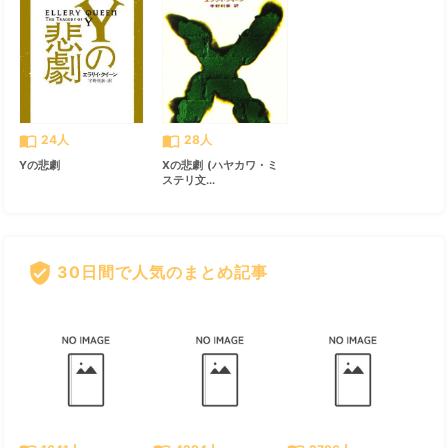
import_contacts
import_contacts
24人
28人
Yの悲劇
Xの悲劇 (ハヤカワ・ミ
ステリ文...
verified_user
30日間で人気のまとめ記事
すべて見る
chevron_right