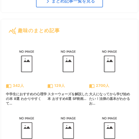
chevron_right
まとめ記事一覧を見る
query_stats
趣味のまとめ記事
すべて見る
chevron_right
import_contacts
import_contacts
import_contacts
342人
129人
2700人
中学生におすすめの心理学
スターウォーズを解説した
大人になってから学び始め
の本 8選 わかりやすく
本 おすすめ6選 SF映画...
たい！法律の基本がわかる
て...
お...