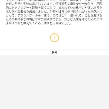
ための哲学が明確に示されています。情報過多な日常から一歩引き、意図
的にテクノロジーと距離を置くことで、失われていた集中力や深い思考を
取り戻す重要性を痛感しました。SNSや通知に振り回されがちな現代人に
とって、デジタルツールを「使う」のではなく「使われる」ことを避ける
ための具体的な戦略は非常に実践的でする。豊かな人生を送るためのデジ
タル活用術を教えてくれる、価値ある内容でした。
1
[PR]