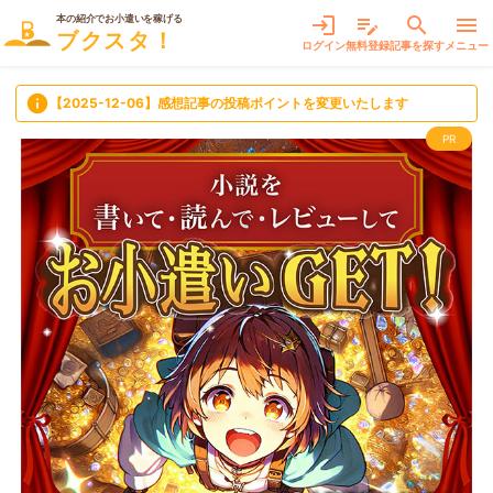
本の紹介でお小遣いを稼げる
login
edit_note
search
menu
ブクスタ！
ログイン
無料登録
記事を探す
メニュー
info
【2025-12-06】感想記事の投稿ポイントを変更いたします
PR