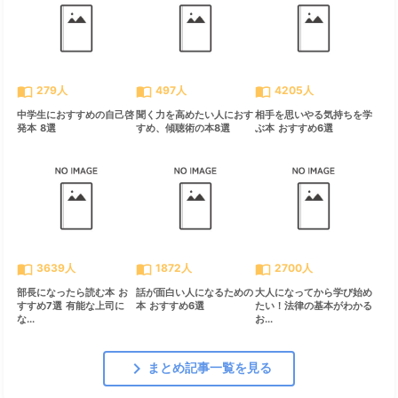
import_contacts
import_contacts
import_contacts
279人
497人
4205人
中学生におすすめの自己啓
聞く力を高めたい人におす
相手を思いやる気持ちを学
発本 8選
すめ、傾聴術の本8選
ぶ本 おすすめ6選
import_contacts
import_contacts
import_contacts
3639人
1872人
2700人
部長になったら読む本 お
話が面白い人になるための
大人になってから学び始め
すすめ7選 有能な上司に
本 おすすめ6選
たい！法律の基本がわかる
な...
お...
chevron_right
まとめ記事一覧を見る