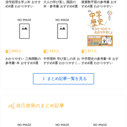
信号処理を学ぶ本 おすす
大人の学び直し 国語の
複素数平面の参考書 おす
め6選 わかりやすい
本・参考書 おすすめ6選
すめ4選 わかりやすい
import_contacts
import_contacts
import_contacts
965人
152人
511人
わかりやすい 三角関数の
中学理科 学び直しの本 お
中学歴史の参考書･本 おす
参考書･本 おすすめ5選
すすめ6選 わかりやすく...
すめ8選 わかりやすい
chevron_right
まとめ記事一覧を見る
query_stats
自己啓発のまとめ記事
すべて見る
chevron_right