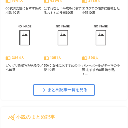
import_contacts
import_contacts
import_contacts
1641人
4294人
2786人
60代の女性におすすめの
はずれなし！平成を代表す
エログロの限界に挑戦した
小説 10選
るおすすめ漫画60選
小説10選
import_contacts
import_contacts
import_contacts
3864人
1051人
398人
ガッツリ性描写があるラノ
50代 女性におすすめの小
バレーボールがテーマの小
ベ10選
説 10選
説 おすすめ6選 胸が熱
く...
chevron_right
まとめ記事一覧を見る
query_stats
小説のまとめ記事
すべて見る
chevron_right