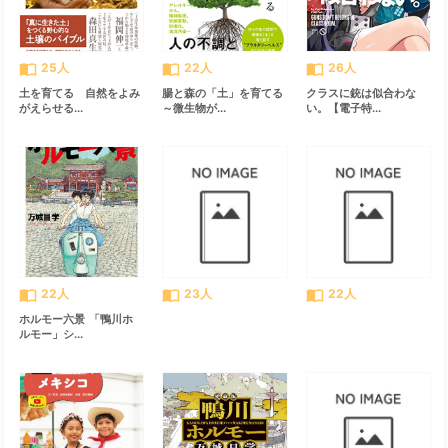
import_contacts
import_contacts
import_contacts
25人
22人
26人
土を育てる 自然をよみ
腸と森の「土」を育てる
クラスに銃は似合わな
がえらせる...
～微生物が...
い。【電子特...
import_contacts
import_contacts
import_contacts
22人
23人
22人
ホルモー六景 「鴨川ホ
ルモー」シ...