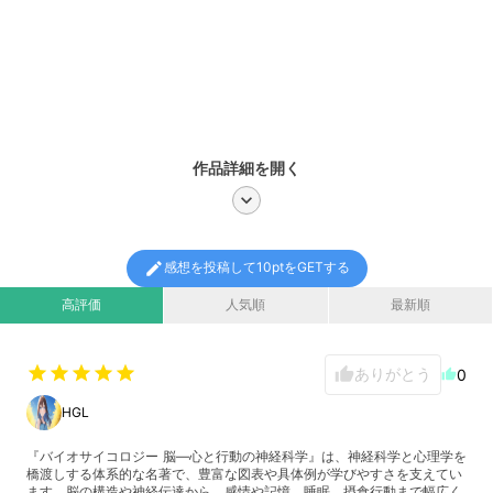
作品詳細を開く
chevron_right
edit
感想を投稿して10ptをGETする
高評価
人気順
最新順
star
star
star
star
star
ありがとう
thumb_up
0
thumb_up
HGL
『バイオサイコロジー 脳―心と行動の神経科学』は、神経科学と心理学を
橋渡しする体系的な名著で、豊富な図表や具体例が学びやすさを支えてい
ます。脳の構造や神経伝達から、感情や記憶、睡眠、摂食行動まで幅広く