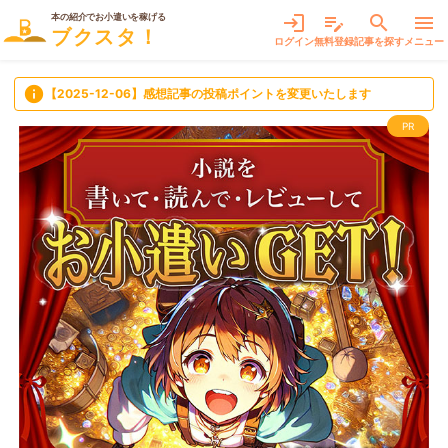
本の紹介でお小遣いを稼げる
login
edit_note
search
menu
ブクスタ！
ログイン
無料登録
記事を探す
メニュー
info
【2025-12-06】感想記事の投稿ポイントを変更いたします
PR