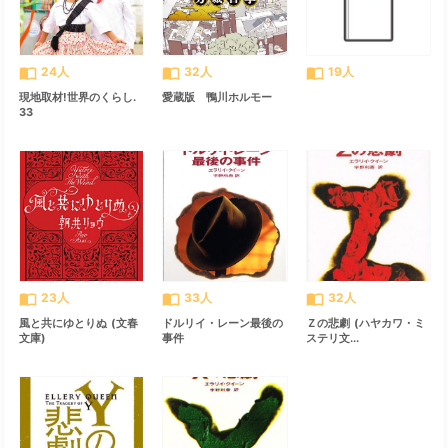
import_contacts
import_contacts
import_contacts
24人
32人
19人
現地取材!世界のくらし.
愛蔵版 鴨川ホルモー
33
import_contacts
import_contacts
import_contacts
23人
33人
32人
風と共にゆとりぬ (文春
ドルリイ・レーン最後の
Ｚの悲劇 (ハヤカワ・ミ
文庫)
事件
ステリ文...