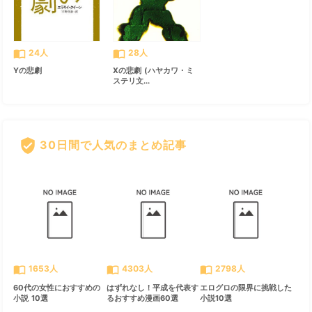
import_contacts
import_contacts
24人
28人
Yの悲劇
Xの悲劇 (ハヤカワ・ミ
ステリ文...
verified_user
30日間で人気のまとめ記事
すべて見る
chevron_right
import_contacts
import_contacts
import_contacts
1653人
4303人
2798人
60代の女性におすすめの
はずれなし！平成を代表す
エログロの限界に挑戦した
小説 10選
るおすすめ漫画60選
小説10選