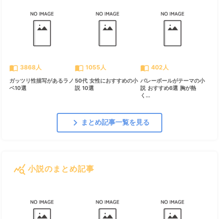
import_contacts
import_contacts
import_contacts
3868人
1055人
402人
ガッツリ性描写があるラノ
50代 女性におすすめの小
バレーボールがテーマの小
ベ10選
説 10選
説 おすすめ6選 胸が熱
く...
chevron_right
まとめ記事一覧を見る
query_stats
小説のまとめ記事
すべて見る
chevron_right