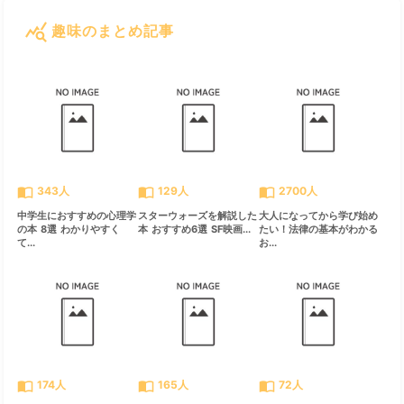
query_stats
趣味のまとめ記事
すべて見る
chevron_right
import_contacts
import_contacts
import_contacts
343人
129人
2700人
中学生におすすめの心理学
スターウォーズを解説した
大人になってから学び始め
の本 8選 わかりやすく
本 おすすめ6選 SF映画...
たい！法律の基本がわかる
て...
お...
import_contacts
import_contacts
import_contacts
174人
165人
72人