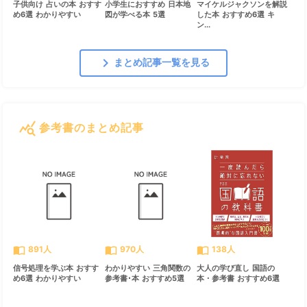
子供向け 占いの本 おすす
小学生におすすめ 日本地
マイケルジャクソンを解説
め6選 わかりやすい
図が学べる本 5選
した本 おすすめ6選 キ
ン...
chevron_right
まとめ記事一覧を見る
query_stats
参考書のまとめ記事
すべて見る
chevron_right
import_contacts
import_contacts
import_contacts
891人
970人
138人
信号処理を学ぶ本 おすす
わかりやすい 三角関数の
大人の学び直し 国語の
め6選 わかりやすい
参考書･本 おすすめ5選
本・参考書 おすすめ6選