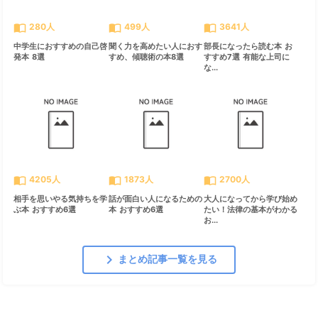
import_contacts
import_contacts
import_contacts
280人
499人
3641人
中学生におすすめの自己啓
聞く力を高めたい人におす
部長になったら読む本 お
発本 8選
すめ、傾聴術の本8選
すすめ7選 有能な上司に
な...
import_contacts
import_contacts
import_contacts
4205人
1873人
2700人
相手を思いやる気持ちを学
話が面白い人になるための
大人になってから学び始め
ぶ本 おすすめ6選
本 おすすめ6選
たい！法律の基本がわかる
お...
chevron_right
まとめ記事一覧を見る