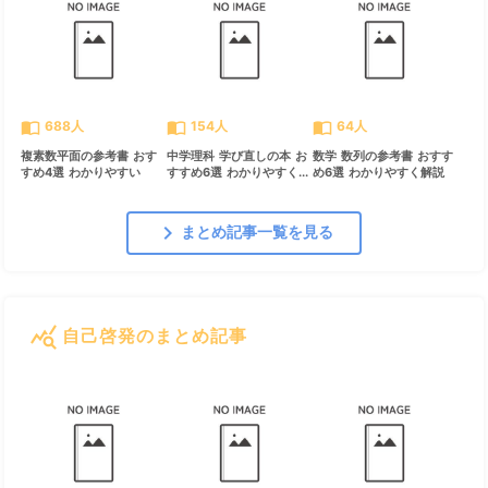
import_contacts
import_contacts
import_contacts
688人
154人
64人
複素数平面の参考書 おす
中学理科 学び直しの本 お
数学 数列の参考書 おすす
すめ4選 わかりやすい
すすめ6選 わかりやすく...
め6選 わかりやすく解説
chevron_right
まとめ記事一覧を見る
query_stats
自己啓発のまとめ記事
すべて見る
chevron_right