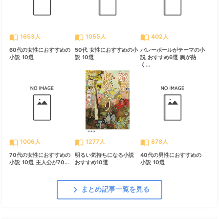
import_contacts
import_contacts
import_contacts
1653人
1055人
402人
60代の女性におすすめの
50代 女性におすすめの小
バレーボールがテーマの小
小説 10選
説 10選
説 おすすめ6選 胸が熱
く...
import_contacts
import_contacts
import_contacts
1006人
1277人
878人
70代の女性におすすめの
明るい気持ちになる小説
40代の男性におすすめの
小説 10選 主人公が70...
おすすめ10選
小説 10選
chevron_right
まとめ記事一覧を見る