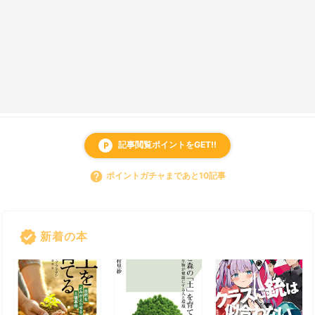
記事閲覧ポイントをGET!!
local_parking
help
ポイントガチャまであと10記事
verified
新着の本
すべて見る
chevron_right