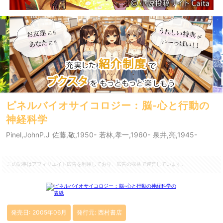
ピネルバイオサイコロジー : 脳-心と行動の
神経科学
Pinel,JohnP.J 佐藤,敬,1950- 若林,孝一,1960- 泉井,亮,1945-
この記事はアフィリエイト広告を利用しており、広告の収益で運営しています。
発売日: 2005年06月
発行元: 西村書店