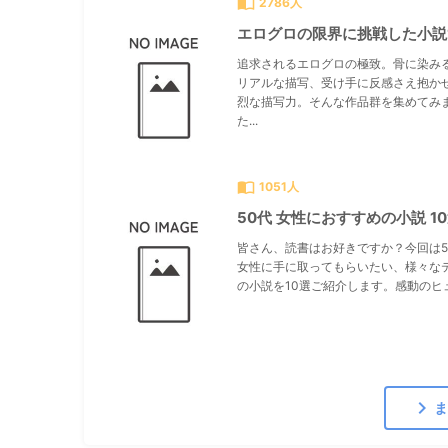
import_contacts
2786人
エログロの限界に挑戦した小説
追求されるエログロの極致。骨に染み
リアルな描写、受け手に反感さえ抱か
烈な描写力。そんな作品群を集めてみ
た...
import_contacts
1051人
50代 女性におすすめの小説 1
皆さん、読書はお好きですか？今回は5
女性に手に取ってもらいたい、様々な
の小説を10選ご紹介します。感動のヒュ.
chevron_right
ま