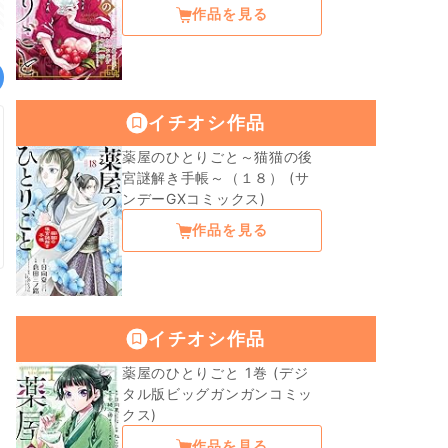
作品を見る
イチオシ作品
薬屋のひとりごと～猫猫の後
宮謎解き手帳～（１８） (サ
ンデーGXコミックス)
作品を見る
イチオシ作品
薬屋のひとりごと 1巻 (デジ
タル版ビッグガンガンコミッ
クス)
作品を見る