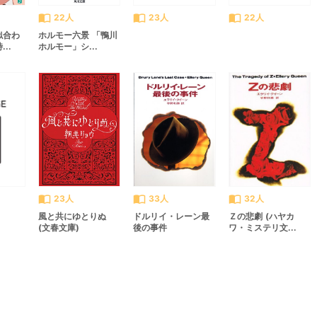
import_contacts
import_contacts
import_contacts
22人
23人
22人
似合わ
ホルモー六景 「鴨川
..
ホルモー」シ...
import_contacts
import_contacts
import_contacts
23人
33人
32人
風と共にゆとりぬ
ドルリイ・レーン最
Ｚの悲劇 (ハヤカ
(文春文庫)
後の事件
ワ・ミステリ文...