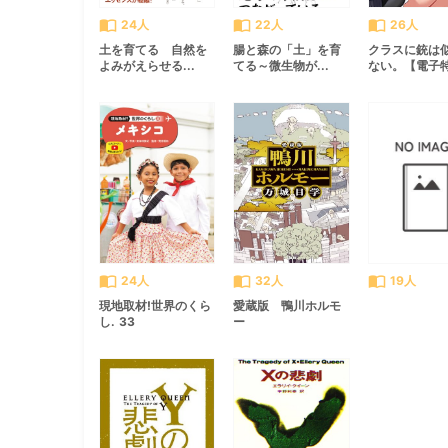
import_contacts
import_contacts
import_contacts
24人
22人
26人
土を育てる 自然を
腸と森の「土」を育
クラスに銃は
よみがえらせる...
てる～微生物が...
ない。【電子特.
import_contacts
import_contacts
import_contacts
24人
32人
19人
現地取材!世界のくら
愛蔵版 鴨川ホルモ
し. 33
ー