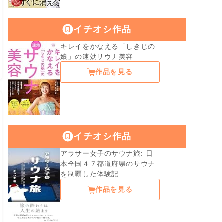
イチオシ作品
キレイをかなえる「しきじの
娘」の速効サウナ美容
作品を見る
イチオシ作品
アラサー女子のサウナ旅: 日
本全国４７都道府県のサウナ
を制覇した体験記
作品を見る