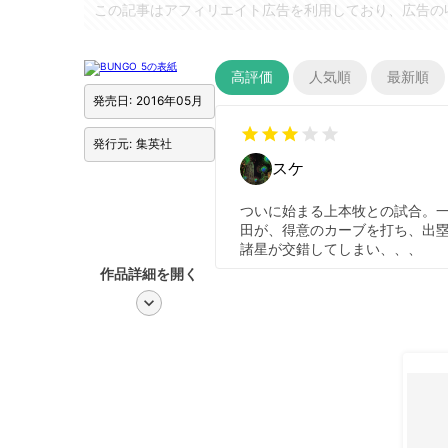
この記事はアフィリエイト広告を利用しており、広告の
高評価
人気順
最新順
発売日: 2016年05月
star
star
star
star
star
発行元: 集英社
スケ
ついに始まる上本牧との試合。一
田が、得意のカーブを打ち、出
諸星が交錯してしまい、、、
作品詳細を開く
chevron_right