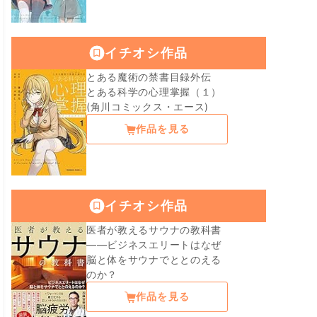
イチオシ作品
とある魔術の禁書目録外伝
とある科学の心理掌握（１）
(角川コミックス・エース)
作品を見る
イチオシ作品
医者が教えるサウナの教科書
――ビジネスエリートはなぜ
脳と体をサウナでととのえる
のか？
作品を見る