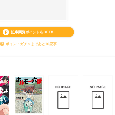
記事閲覧ポイントをGET!!
local_parking
help
ポイントガチャまであと10記事
すべて見る
chevron_right