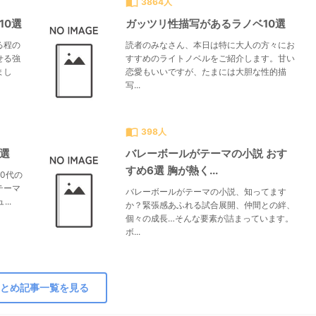
import_contacts
3864人
10選
ガッツリ性描写があるラノベ10選
る程の
読者のみなさん、本日は特に大人の方々にお
せる強
すすめのライトノベルをご紹介します。甘い
まし
恋愛もいいですが、たまには大胆な性的描
写...
import_contacts
398人
0選
バレーボールがテーマの小説 おす
すめ6選 胸が熱く...
0代の
テーマ
バレーボールがテーマの小説、知ってます
..
か？緊張感あふれる試合展開、仲間との絆、
個々の成長…そんな要素が詰まっています。
ボ...
とめ記事一覧を見る