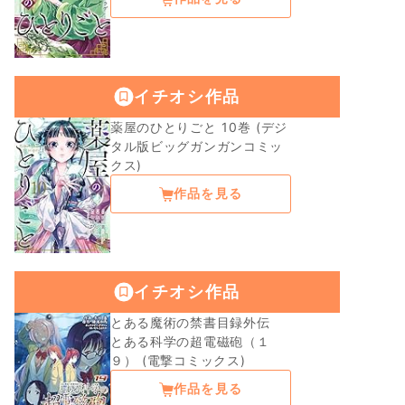
イチオシ作品
薬屋のひとりごと 10巻 (デジ
タル版ビッグガンガンコミッ
クス)
作品を見る
イチオシ作品
とある魔術の禁書目録外伝
とある科学の超電磁砲（１
９） (電撃コミックス)
作品を見る