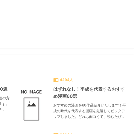
すべて見る
chevron_right
import_contacts
4294人
0選
はずれなし！平成を代表するおすす
め漫画60選
性の方
ます。
おすすめの漫画を60作品紹介いたします！平
..
成の時代を代表する漫画を厳選してピックア
ップしました。どれも面白くて、読むたび...