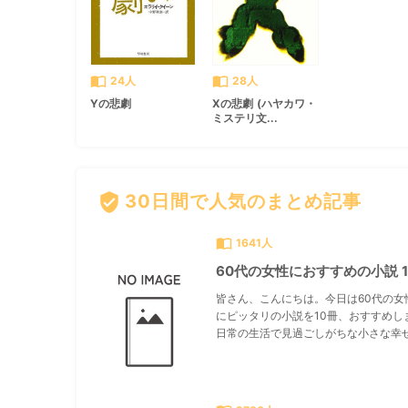
import_contacts
import_contacts
24人
28人
Yの悲劇
Xの悲劇 (ハヤカワ・
ミステリ文...
verified_user
30日間で人気のまとめ記事
import_contacts
1641人
60代の女性におすすめの小説 1
皆さん、こんにちは。今日は60代の女
にピッタリの小説を10冊、おすすめし
日常の生活で見過ごしがちな小さな幸せ.