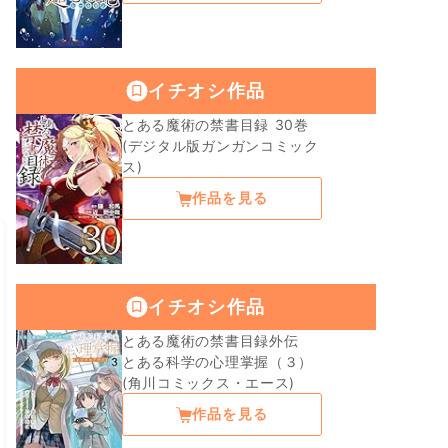
イチオシ作品
とある魔術の禁書目録 30巻
(デジタル版ガンガンコミック
ス)
作品を見る
イチオシ作品
とある魔術の禁書目録外伝
とある科学の心理掌握（３）
(角川コミックス・エース)
作品を見る