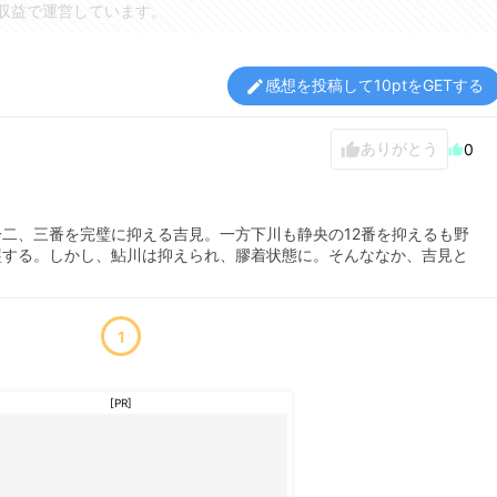
収益で運営しています。
感想を投稿して10ptをGETする
edit
ありがとう
thumb_up
0
thumb_up
二、三番を完璧に抑える吉見。一方下川も静央の12番を抑えるも野
塁する。しかし、鮎川は抑えられ、膠着状態に。そんななか、吉見と
1
[PR]