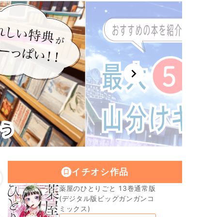
chevron_right
イチオシ作品
薬屋のひとりごと 13巻通常版
(デジタル版ビッグガンガンコ
ミックス)