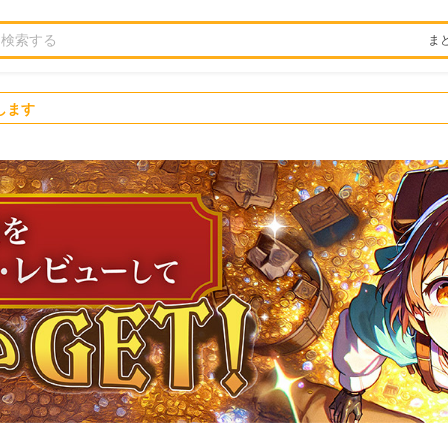
ま
します