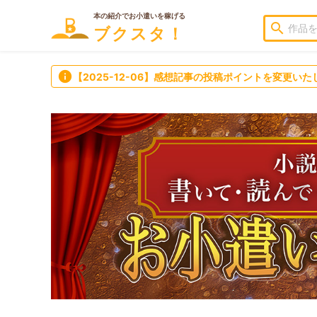
本の紹介でお小遣いを稼げる
search
ブクスタ！
info
【2025-12-06】感想記事の投稿ポイントを変更いた