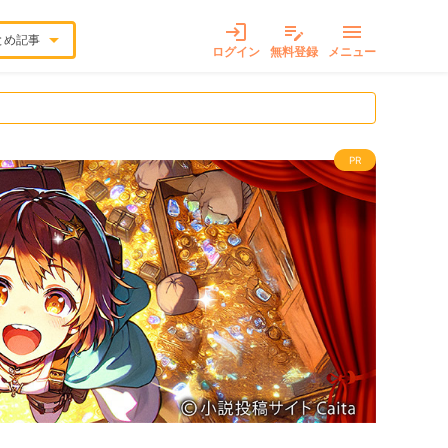
login
edit_note
menu
arrow_drop_down
とめ記事
ログイン
無料登録
メニュー
PR