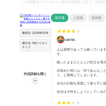
この記事はアフィリエイト広告を利用しており、広告の
高評価
人気順
最新順
star
star
star
star
star
発売日: 2025年03月
carrie.
発行元: SBクリエイ
ティブ
人は昼間であっても眠っていま
す。
眠ったままだと人との対立を増
目覚めた時には「何であんなこ
作品詳細を開く
う」と後悔してしまいます。
chevron_right
自分の行動を意識して振り子に
自分は今何をしようとしている
star
star
star
star
star