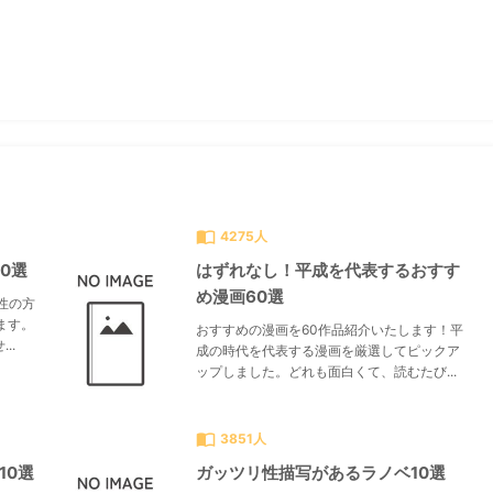
すべて見る
chevron_right
import_contacts
4275人
0選
はずれなし！平成を代表するおすす
め漫画60選
性の方
ます。
おすすめの漫画を60作品紹介いたします！平
..
成の時代を代表する漫画を厳選してピックア
ップしました。どれも面白くて、読むたび...
import_contacts
3851人
10選
ガッツリ性描写があるラノベ10選