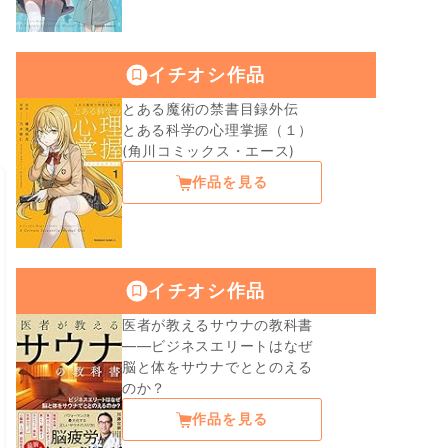
イチオシ作品
とある魔術の禁書目録外伝
とある科学の心理掌握（１）
(角川コミックス・エース)
作品を見る
イチオシ作品
医者が教えるサウナの教科書
――ビジネスエリートはなぜ
脳と体をサウナでととのえる
のか？
作品を見る