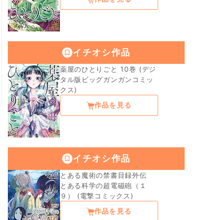
イチオシ作品
薬屋のひとりごと 10巻 (デジ
タル版ビッグガンガンコミッ
クス)
作品を見る
イチオシ作品
とある魔術の禁書目録外伝
とある科学の超電磁砲（１
９） (電撃コミックス)
作品を見る