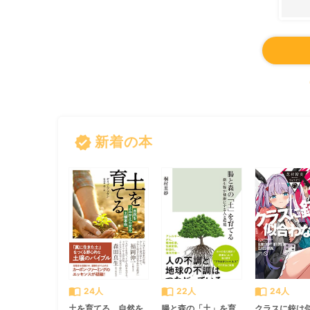
verified
新着の本
import_contacts
import_contacts
import_contacts
24人
22人
24人
土を育てる 自然を
腸と森の「土」を育
クラスに銃は