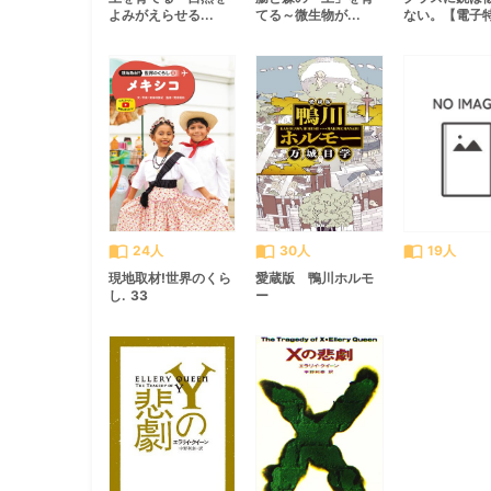
よみがえらせる...
てる～微生物が...
ない。【電子特.
import_contacts
import_contacts
import_contacts
24人
30人
19人
現地取材!世界のくら
愛蔵版 鴨川ホルモ
し. 33
ー