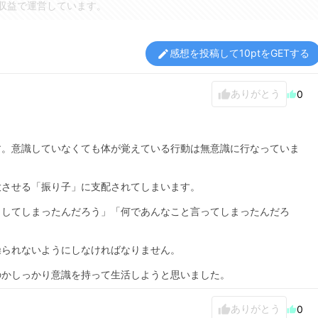
収益で運営しています。
感想を投稿して10ptをGETする
edit
ありがとう
thumb_up
0
thumb_up
す。意識していなくても体が覚えている行動は無意識に行なっていま
大させる「振り子」に支配されてしまいます。
としてしまったんだろう」「何であんなこと言ってしまったんだろ
操られないようにしなければなりません。
のかしっかり意識を持って生活しようと思いました。
ありがとう
thumb_up
0
thumb_up