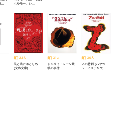
..
ホルモー」シ...
import_contacts
import_contacts
import_contacts
23人
31人
30人
風と共にゆとりぬ
ドルリイ・レーン最
Ｚの悲劇 (ハヤカ
(文春文庫)
後の事件
ワ・ミステリ文...