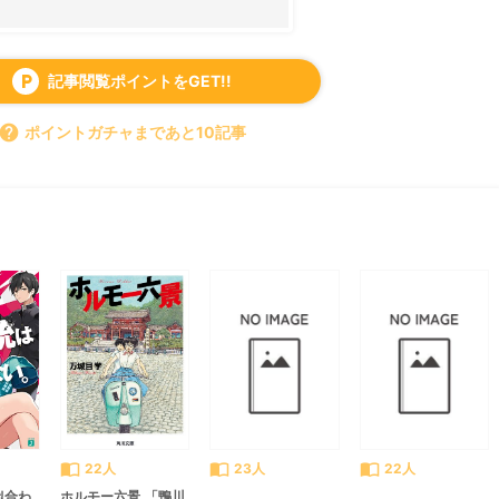
記事閲覧ポイントをGET!!
local_parking
help
ポイントガチャまであと10記事
すべて見る
chevron_right
import_contacts
import_contacts
import_contacts
22人
23人
22人
似合わ
ホルモー六景 「鴨川