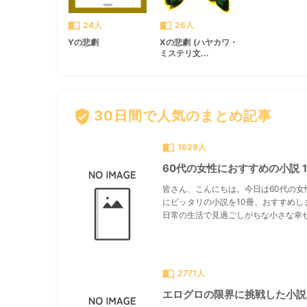
import_contacts
import_contacts
24人
26人
Yの悲劇
Xの悲劇 (ハヤカワ・
ミステリ文...
verified_user
30日間で人気のまとめ記事
import_contacts
1629人
60代の女性におすすめの小説 1
皆さん、こんにちは。今日は60代の女
にピッタリの小説を10冊、おすすめし
日常の生活で見過ごしがちな小さな幸せ.
import_contacts
2771人
エログロの限界に挑戦した小説