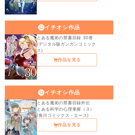
イチオシ作品
とある魔術の禁書目録 30巻
(デジタル版ガンガンコミック
ス)
作品を見る
イチオシ作品
とある魔術の禁書目録外伝
とある科学の心理掌握（３）
(角川コミックス・エース)
作品を見る