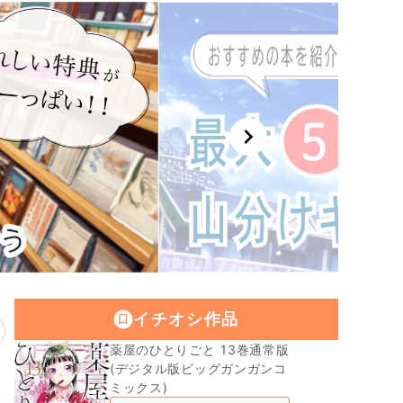
chevron_right
イチオシ作品
薬屋のひとりごと 13巻通常版
(デジタル版ビッグガンガンコ
ミックス)