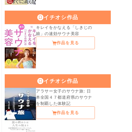
イチオシ作品
キレイをかなえる「しきじの
娘」の速効サウナ美容
作品を見る
イチオシ作品
アラサー女子のサウナ旅: 日
本全国４７都道府県のサウナ
を制覇した体験記
作品を見る