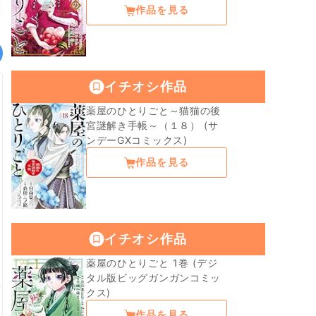
作品を見る
イチオシ作品
薬屋のひとりごと～猫猫の後
宮謎解き手帳～（１８） (サ
ンデーGXコミックス)
作品を見る
イチオシ作品
薬屋のひとりごと 1巻 (デジ
タル版ビッグガンガンコミッ
クス)
作品を見る