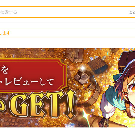
ま
します