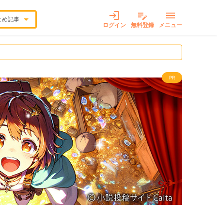
login
edit_note
menu
arrow_drop_down
とめ記事
ログイン
無料登録
メニュー
PR