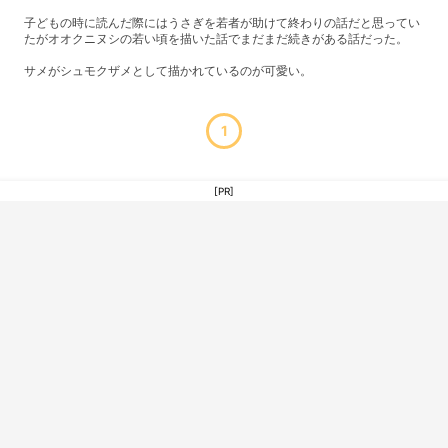
子どもの時に読んだ際にはうさぎを若者が助けて終わりの話だと思ってい
たがオオクニヌシの若い頃を描いた話でまだまだ続きがある話だった。
サメがシュモクザメとして描かれているのが可愛い。
1
[PR]