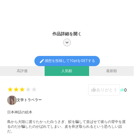
作品詳細を開く
chevron_right
edit
感想を投稿して10ptをGETする
高評価
人気順
最新順
star
star
star
star
star
ありがとう
thumb_up
0
thumb_up
文学トラベラー
日本神話の絵本
島から大陸に渡りたかった白うさぎ、鮫を騙して並ばせて彼らの背中を渡
るのだが騙したのがばれてしまい、皮を剥ぎ取られるという恐ろしい話
だ。