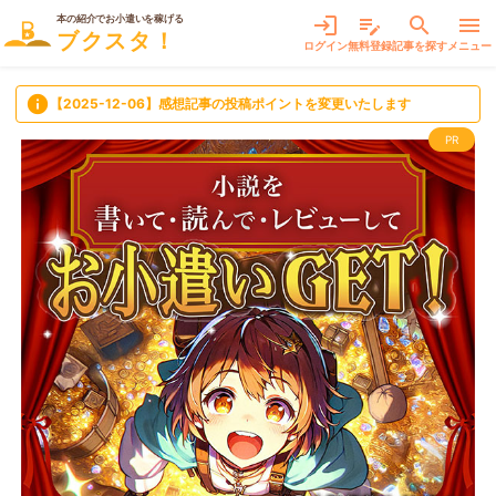
本の紹介でお小遣いを稼げる
login
edit_note
search
menu
ブクスタ！
ログイン
無料登録
記事を探す
メニュー
info
【2025-12-06】感想記事の投稿ポイントを変更いたします
PR