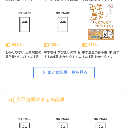
import_contacts
import_contacts
import_contacts
965人
152人
511人
わかりやすい 三角関数の
中学理科 学び直しの本 お
中学歴史の参考書･本 おす
参考書･本 おすすめ5選
すすめ6選 わかりやすく...
すめ8選 わかりやすい
chevron_right
まとめ記事一覧を見る
query_stats
自己啓発のまとめ記事
すべて見る
chevron_right