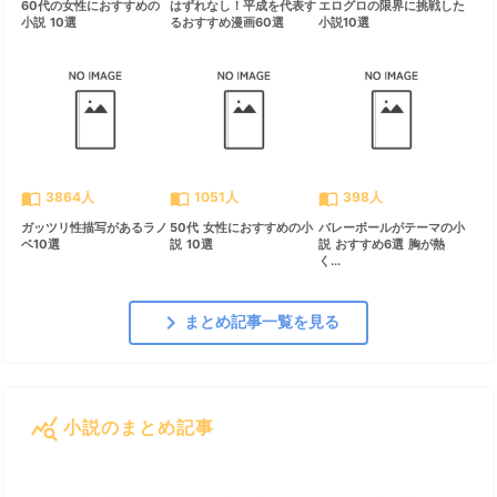
60代の女性におすすめの
はずれなし！平成を代表す
エログロの限界に挑戦した
小説 10選
るおすすめ漫画60選
小説10選
import_contacts
import_contacts
import_contacts
3864人
1051人
398人
ガッツリ性描写があるラノ
50代 女性におすすめの小
バレーボールがテーマの小
ベ10選
説 10選
説 おすすめ6選 胸が熱
く...
chevron_right
まとめ記事一覧を見る
query_stats
小説のまとめ記事
すべて見る
chevron_right