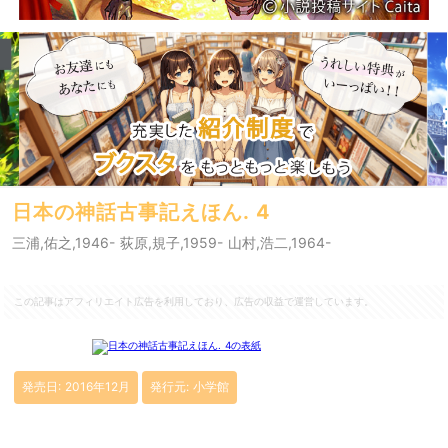
日本の神話古事記えほん. 4
三浦,佑之,1946- 荻原,規子,1959- 山村,浩二,1964-
この記事はアフィリエイト広告を利用しており、広告の収益で運営しています。
発売日: 2016年12月
発行元: 小学館