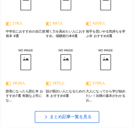
import_contacts
import_contacts
import_contacts
279人
497人
4205人
中学生におすすめの自己啓
聞く力を高めたい人におす
相手を思いやる気持ちを学
発本 8選
すめ、傾聴術の本8選
ぶ本 おすすめ6選
import_contacts
import_contacts
import_contacts
3639人
1872人
2700人
部長になったら読む本 お
話が面白い人になるための
大人になってから学び始め
すすめ7選 有能な上司に
本 おすすめ6選
たい！法律の基本がわかる
な...
お...
chevron_right
まとめ記事一覧を見る