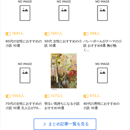
import_contacts
import_contacts
import_contacts
1641人
1051人
398人
60代の女性におすすめの
50代 女性におすすめの小
バレーボールがテーマの小
小説 10選
説 10選
説 おすすめ6選 胸が熱
く...
import_contacts
import_contacts
import_contacts
1003人
1272人
872人
70代の女性におすすめの
明るい気持ちになる小説
40代の男性におすすめの
小説 10選 主人公が70...
おすすめ10選
小説 10選
chevron_right
まとめ記事一覧を見る