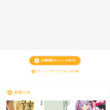
記事閲覧ポイントをGET!!
local_parking
help
ポイントガチャまであと10記事
verified
新着の本
すべて見る
chevron_right