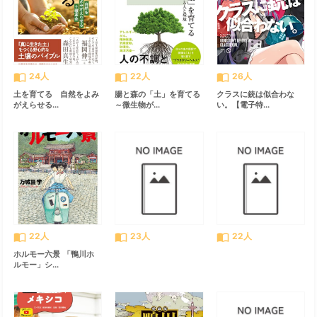
import_contacts
import_contacts
import_contacts
24人
22人
26人
土を育てる 自然をよみ
腸と森の「土」を育てる
クラスに銃は似合わな
がえらせる...
～微生物が...
い。【電子特...
import_contacts
import_contacts
import_contacts
22人
23人
22人
ホルモー六景 「鴨川ホ
ルモー」シ...