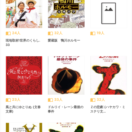
import_contacts
import_contacts
import_contacts
24人
32人
19人
現地取材!世界のくらし.
愛蔵版 鴨川ホルモー
33
import_contacts
import_contacts
import_contacts
23人
33人
32人
風と共にゆとりぬ (文春
ドルリイ・レーン最後の
Ｚの悲劇 (ハヤカワ・ミ
文庫)
事件
ステリ文...