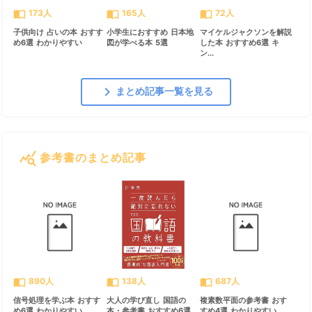
import_contacts
import_contacts
import_contacts
173人
165人
72人
子供向け 占いの本 おすす
小学生におすすめ 日本地
マイケルジャクソンを解説
め6選 わかりやすい
図が学べる本 5選
した本 おすすめ6選 キ
ン...
chevron_right
まとめ記事一覧を見る
query_stats
参考書のまとめ記事
すべて見る
chevron_right
import_contacts
import_contacts
import_contacts
890人
138人
687人
信号処理を学ぶ本 おすす
大人の学び直し 国語の
複素数平面の参考書 おす
め6選 わかりやすい
本・参考書 おすすめ6選
すめ4選 わかりやすい