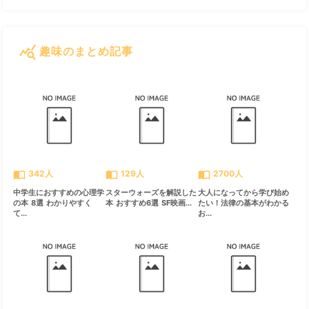
query_stats
趣味のまとめ記事
すべて見る
chevron_right
import_contacts
import_contacts
import_contacts
342人
129人
2700人
中学生におすすめの心理学
スターウォーズを解説した
大人になってから学び始め
の本 8選 わかりやすく
本 おすすめ6選 SF映画...
たい！法律の基本がわかる
て...
お...