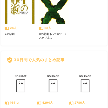
import_contacts
import_contacts
24人
28人
Yの悲劇
Xの悲劇 (ハヤカワ・ミ
ステリ文...
verified_user
30日間で人気のまとめ記事
すべて見る
chevron_right
import_contacts
import_contacts
import_contacts
1641人
4294人
2786人