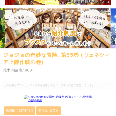
ジョジョの奇妙な冒険. 第55巻 (ヴェネツィ
ア上陸作戦の巻)
荒木,飛呂彦,1960-
この記事はアフィリエイト広告を利用しており、広告の収益で運営しています。
発売日: 1997年11月
発行元: 集英社