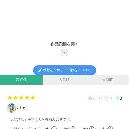
作品詳細を開く
chevron_right
edit
感想を投稿して10ptをGETする
高評価
人気順
最新順
star
star
star
star
star
ありがとう
thumb_up
0
thumb_up
よしの
「人間讃歌」を謳う大河漫画の55巻です。
「ホワイト・アルバム その①」「その②」「その③」「その④」