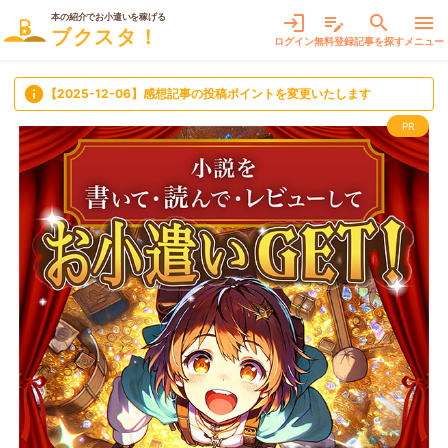
本の紹介でお小遣いを稼げる
login
edit_note
search
menu
ブクスタ！
ログイン
無料登録
記事を探す
メニュー
info
【2025-12-06】感想記事の投稿ポイントを変更いたします
PR