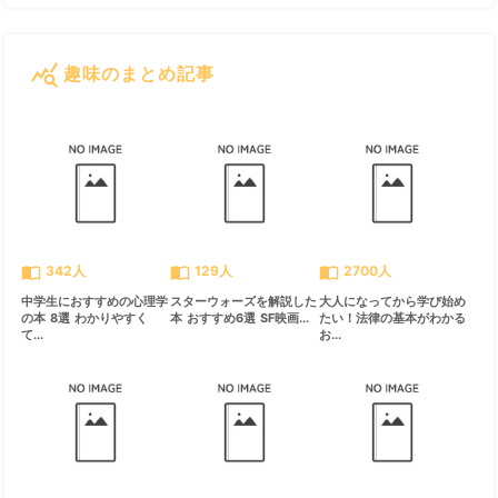
query_stats
趣味のまとめ記事
すべて見る
chevron_right
import_contacts
import_contacts
import_contacts
342人
129人
2700人
中学生におすすめの心理学
スターウォーズを解説した
大人になってから学び始め
の本 8選 わかりやすく
本 おすすめ6選 SF映画...
たい！法律の基本がわかる
て...
お...