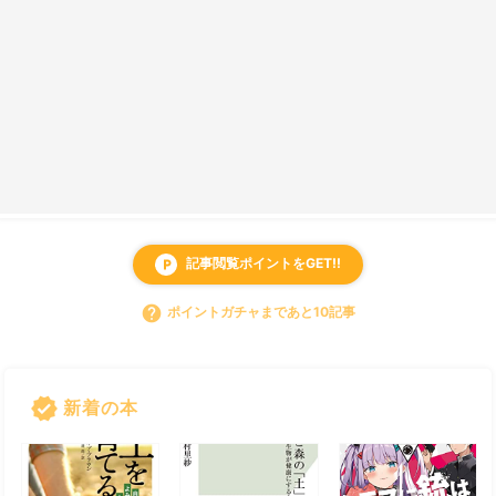
記事閲覧ポイントをGET!!
local_parking
help
ポイントガチャまであと10記事
verified
新着の本
すべて見る
chevron_right