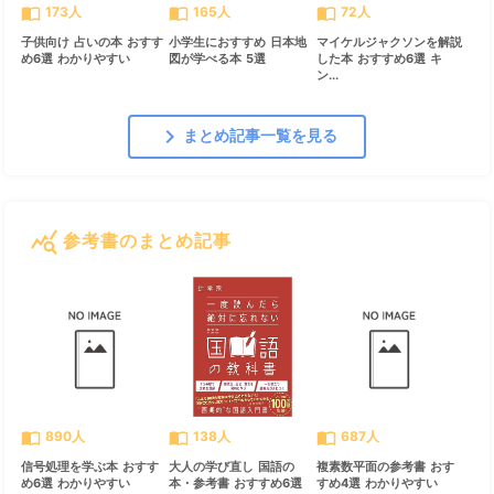
import_contacts
import_contacts
import_contacts
173人
165人
72人
子供向け 占いの本 おすす
小学生におすすめ 日本地
マイケルジャクソンを解説
め6選 わかりやすい
図が学べる本 5選
した本 おすすめ6選 キ
ン...
chevron_right
まとめ記事一覧を見る
query_stats
参考書のまとめ記事
すべて見る
chevron_right
import_contacts
import_contacts
import_contacts
890人
138人
687人
信号処理を学ぶ本 おすす
大人の学び直し 国語の
複素数平面の参考書 おす
め6選 わかりやすい
本・参考書 おすすめ6選
すめ4選 わかりやすい