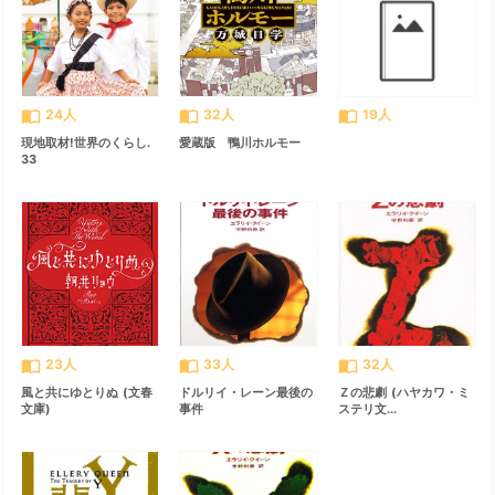
import_contacts
import_contacts
import_contacts
24人
32人
19人
現地取材!世界のくらし.
愛蔵版 鴨川ホルモー
33
import_contacts
import_contacts
import_contacts
23人
33人
32人
風と共にゆとりぬ (文春
ドルリイ・レーン最後の
Ｚの悲劇 (ハヤカワ・ミ
文庫)
事件
ステリ文...