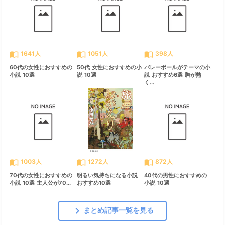
import_contacts
import_contacts
import_contacts
1641人
1051人
398人
60代の女性におすすめの
50代 女性におすすめの小
バレーボールがテーマの小
小説 10選
説 10選
説 おすすめ6選 胸が熱
く...
import_contacts
import_contacts
import_contacts
1003人
1272人
872人
70代の女性におすすめの
明るい気持ちになる小説
40代の男性におすすめの
小説 10選 主人公が70...
おすすめ10選
小説 10選
chevron_right
まとめ記事一覧を見る