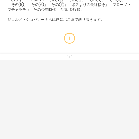
「その⑤」「その⑥」「その⑦」「ボスよりの最終指令」「ブローノ・
ブチャラティ その少年時代」の9話を収録。
ジョルノ・ジョバァーナらは遂にボスまで辿り着きます。
1
[PR]