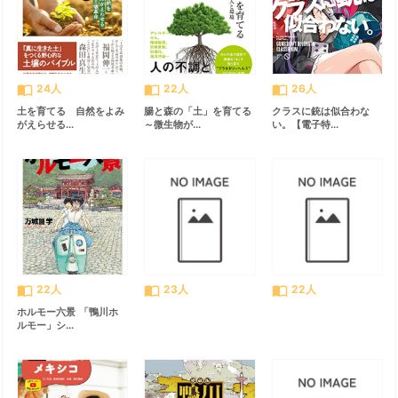
import_contacts
import_contacts
import_contacts
24人
22人
26人
土を育てる 自然をよみ
腸と森の「土」を育てる
クラスに銃は似合わな
がえらせる...
～微生物が...
い。【電子特...
import_contacts
import_contacts
import_contacts
22人
23人
22人
ホルモー六景 「鴨川ホ
ルモー」シ...