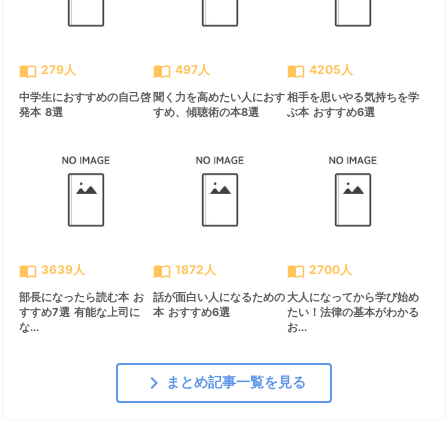
import_contacts
import_contacts
import_contacts
279人
497人
4205人
中学生におすすめの自己啓
聞く力を高めたい人におす
相手を思いやる気持ちを学
発本 8選
すめ、傾聴術の本8選
ぶ本 おすすめ6選
import_contacts
import_contacts
import_contacts
3639人
1872人
2700人
部長になったら読む本 お
話が面白い人になるための
大人になってから学び始め
すすめ7選 有能な上司に
本 おすすめ6選
たい！法律の基本がわかる
な...
お...
chevron_right
まとめ記事一覧を見る