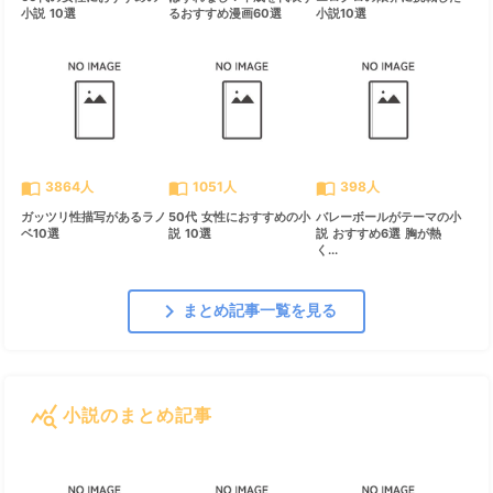
小説 10選
るおすすめ漫画60選
小説10選
import_contacts
import_contacts
import_contacts
3864人
1051人
398人
ガッツリ性描写があるラノ
50代 女性におすすめの小
バレーボールがテーマの小
ベ10選
説 10選
説 おすすめ6選 胸が熱
く...
chevron_right
まとめ記事一覧を見る
query_stats
小説のまとめ記事
すべて見る
chevron_right