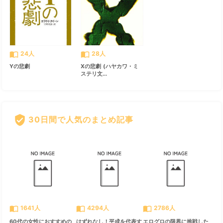
import_contacts
import_contacts
24人
28人
Yの悲劇
Xの悲劇 (ハヤカワ・ミ
ステリ文...
verified_user
30日間で人気のまとめ記事
すべて見る
chevron_right
import_contacts
import_contacts
import_contacts
1641人
4294人
2786人
60代の女性におすすめの
はずれなし！平成を代表す
エログロの限界に挑戦した