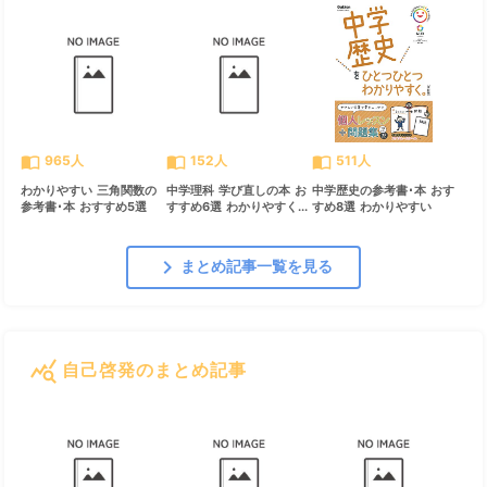
import_contacts
import_contacts
import_contacts
965人
152人
511人
わかりやすい 三角関数の
中学理科 学び直しの本 お
中学歴史の参考書･本 おす
参考書･本 おすすめ5選
すすめ6選 わかりやすく...
すめ8選 わかりやすい
chevron_right
まとめ記事一覧を見る
query_stats
自己啓発のまとめ記事
すべて見る
chevron_right