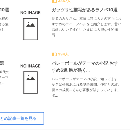
import_contacts
3857人
10選
ガッツリ性描写があるラノベ10選
る程の
読者のみなさん、本日は特に大人の方々にお
せる強
すすめのライトノベルをご紹介します。甘い
まし
恋愛もいいですが、たまには大胆な性的描
写...
import_contacts
394人
0選
バレーボールがテーマの小説 おす
すめ6選 胸が熱く...
0代の
テーマ
バレーボールがテーマの小説、知ってます
..
か？緊張感あふれる試合展開、仲間との絆、
個々の成長…そんな要素が詰まっています。
ボ...
とめ記事一覧を見る