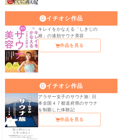
イチオシ作品
キレイをかなえる「しきじの
娘」の速効サウナ美容
作品を見る
イチオシ作品
アラサー女子のサウナ旅: 日
本全国４７都道府県のサウナ
を制覇した体験記
作品を見る