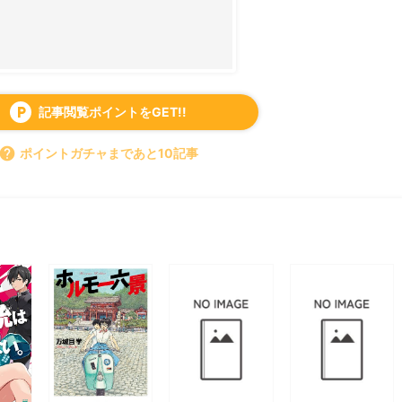
記事閲覧ポイントをGET!!
local_parking
help
ポイントガチャまであと10記事
すべて見る
chevron_right