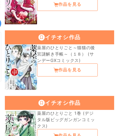
作品を見る
イチオシ作品
薬屋のひとりごと～猫猫の後
宮謎解き手帳～（１８） (サ
ンデーGXコミックス)
作品を見る
イチオシ作品
薬屋のひとりごと 1巻 (デジ
タル版ビッグガンガンコミッ
クス)
作品を見る