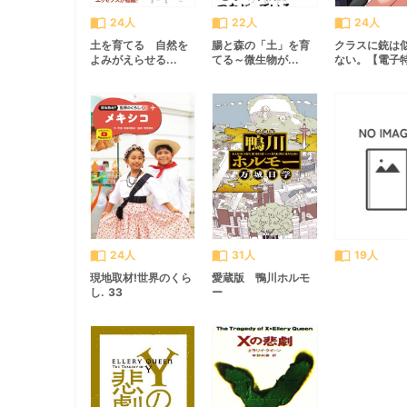
import_contacts
import_contacts
import_contacts
24人
22人
24人
土を育てる 自然を
腸と森の「土」を育
クラスに銃は
よみがえらせる...
てる～微生物が...
ない。【電子特.
import_contacts
import_contacts
import_contacts
24人
31人
19人
現地取材!世界のくら
愛蔵版 鴨川ホルモ
し. 33
ー