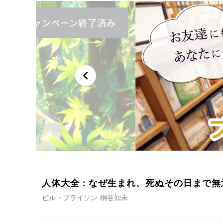
chevron_left
人体大全 : なぜ生まれ、死ぬその日まで
ビル・ブライソン 桐谷知未