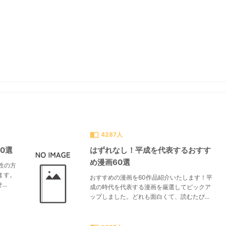
すべて見る
chevron_right
import_contacts
4287人
0選
はずれなし！平成を代表するおすす
め漫画60選
性の方
ます。
おすすめの漫画を60作品紹介いたします！平
..
成の時代を代表する漫画を厳選してピックア
ップしました。どれも面白くて、読むたび...