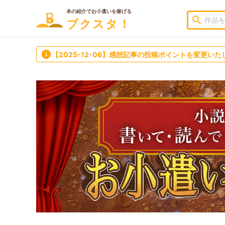
本の紹介でお小遣いを稼げる
search
ブクスタ！
info
【2025-12-06】感想記事の投稿ポイントを変更いた