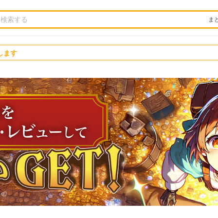
ま
します