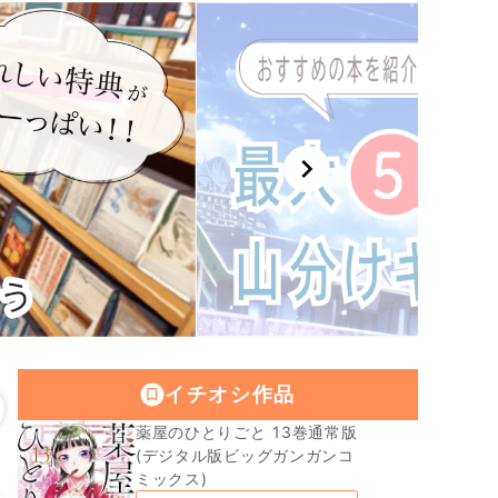
chevron_right
イチオシ作品
薬屋のひとりごと 13巻通常版
(デジタル版ビッグガンガンコ
ミックス)