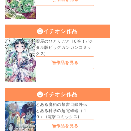
イチオシ作品
薬屋のひとりごと 10巻 (デジ
タル版ビッグガンガンコミッ
クス)
作品を見る
イチオシ作品
とある魔術の禁書目録外伝
とある科学の超電磁砲（１
９） (電撃コミックス)
作品を見る