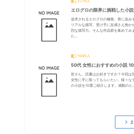
import_contacts
2779人
エログロの限界に挑戦した小説
追求されるエログロの極致。骨に染み
リアルな描写、受け手に反感さえ抱か
烈な描写力。そんな作品群を集めてみ
た...
import_contacts
1045人
50代 女性におすすめの小説 1
皆さん、読書はお好きですか？今回は5
女性に手に取ってもらいたい、様々な
の小説を10選ご紹介します。感動のヒュ.
chevron_right
ま