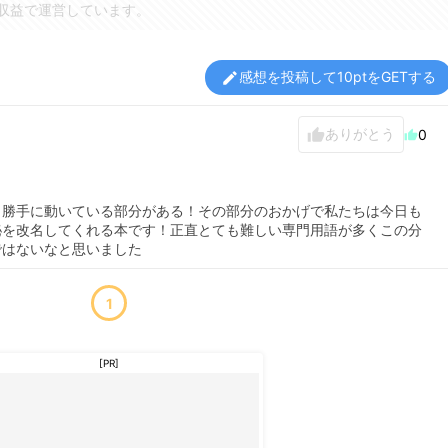
収益で運営しています。
感想を投稿して10ptをGETする
edit
ありがとう
thumb_up
0
thumb_up
も勝手に動いている部分がある！その部分のおかげで私たちは今日も
秘を改名してくれる本です！正直とても難しい専門用語が多くこの分
ではないなと思いました
1
[PR]