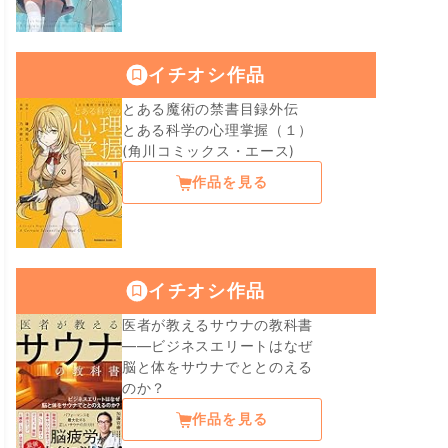
イチオシ作品
とある魔術の禁書目録外伝
とある科学の心理掌握（１）
(角川コミックス・エース)
作品を見る
イチオシ作品
医者が教えるサウナの教科書
――ビジネスエリートはなぜ
脳と体をサウナでととのえる
のか？
作品を見る