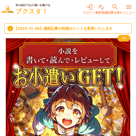
本の紹介でお小遣いを稼げる
login
edit_note
search
menu
ブクスタ！
ログイン
無料登録
記事を探す
メニュー
info
【2025-12-06】感想記事の投稿ポイントを変更いたします
PR