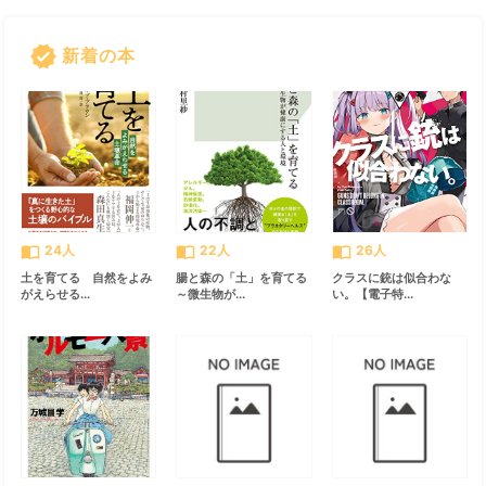
verified
新着の本
すべて見る
chevron_right
import_contacts
import_contacts
import_contacts
24人
22人
26人
土を育てる 自然をよみ
腸と森の「土」を育てる
クラスに銃は似合わな
がえらせる...
～微生物が...
い。【電子特...