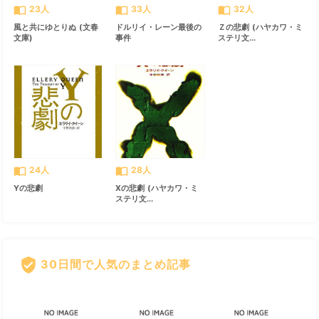
import_contacts
import_contacts
import_contacts
23人
33人
32人
風と共にゆとりぬ (文春
ドルリイ・レーン最後の
Ｚの悲劇 (ハヤカワ・ミ
文庫)
事件
ステリ文...
import_contacts
import_contacts
24人
28人
Yの悲劇
Xの悲劇 (ハヤカワ・ミ
ステリ文...
verified_user
30日間で人気のまとめ記事
すべて見る
chevron_right