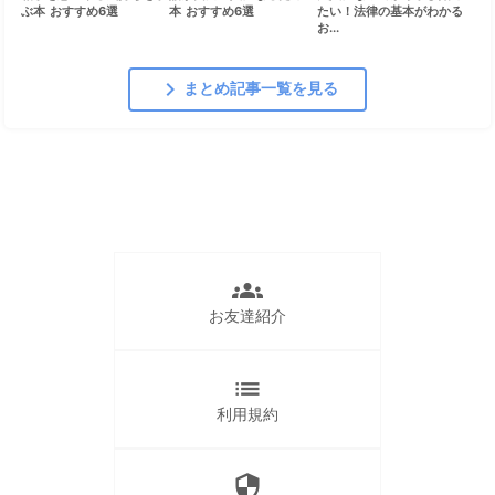
ぶ本 おすすめ6選
本 おすすめ6選
たい！法律の基本がわかる
お...
chevron_right
まとめ記事一覧を見る
groups
お友達紹介
list
利用規約
security