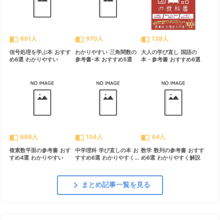
import_contacts
import_contacts
import_contacts
891人
970人
138人
信号処理を学ぶ本 おすす
わかりやすい 三角関数の
大人の学び直し 国語の
め6選 わかりやすい
参考書･本 おすすめ5選
本・参考書 おすすめ6選
import_contacts
import_contacts
import_contacts
688人
154人
64人
複素数平面の参考書 おす
中学理科 学び直しの本 お
数学 数列の参考書 おすす
すめ4選 わかりやすい
すすめ6選 わかりやすく...
め6選 わかりやすく解説
chevron_right
まとめ記事一覧を見る