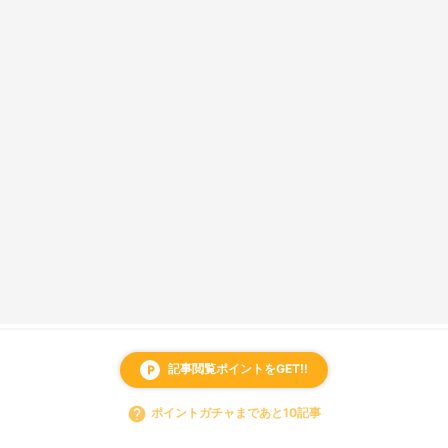
記事閲覧ポイントをGET!!
local_parking
help
ポイントガチャまであと10記事