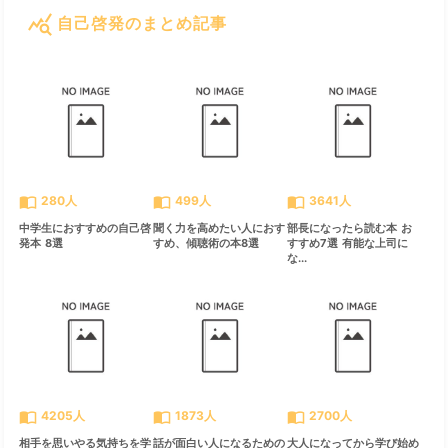
query_stats
自己啓発のまとめ記事
すべて見る
chevron_right
import_contacts
import_contacts
import_contacts
280人
499人
3641人
中学生におすすめの自己啓
聞く力を高めたい人におす
部長になったら読む本 お
発本 8選
すめ、傾聴術の本8選
すすめ7選 有能な上司に
な...
import_contacts
import_contacts
import_contacts
4205人
1873人
2700人
相手を思いやる気持ちを学
話が面白い人になるための
大人になってから学び始め