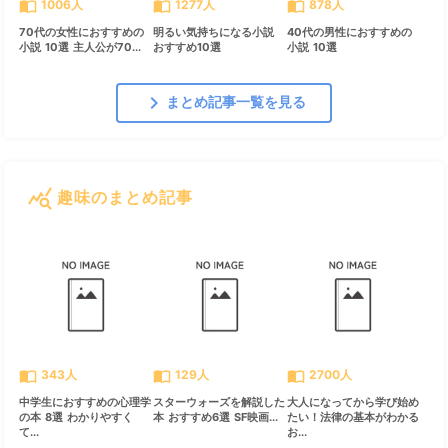
import_contacts
import_contacts
import_contacts
1006人
1277人
878人
70代の女性におすすめの
明るい気持ちになる小説
40代の男性におすすめの
小説 10選 主人公が70...
おすすめ10選
小説 10選
chevron_right
まとめ記事一覧を見る
query_stats
趣味のまとめ記事
すべて見る
chevron_right
import_contacts
import_contacts
import_contacts
343人
129人
2700人
中学生におすすめの心理学
スターウォーズを解説した
大人になってから学び始め
の本 8選 わかりやすく
本 おすすめ6選 SF映画...
たい！法律の基本がわかる
て...
お...