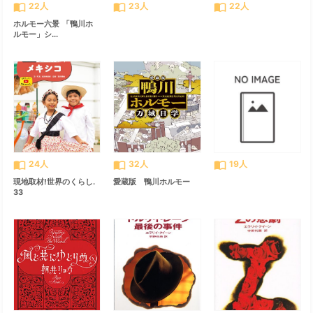
import_contacts
import_contacts
import_contacts
22人
23人
22人
ホルモー六景 「鴨川ホ
ルモー」シ...
import_contacts
import_contacts
import_contacts
24人
32人
19人
現地取材!世界のくらし.
愛蔵版 鴨川ホルモー
33