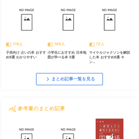
import_contacts
import_contacts
import_contacts
174人
165人
72人
子供向け 占いの本 おすす
小学生におすすめ 日本地
マイケルジャクソンを解説
め6選 わかりやすい
図が学べる本 5選
した本 おすすめ6選 キ
ン...
chevron_right
まとめ記事一覧を見る
query_stats
参考書のまとめ記事
すべて見る
chevron_right