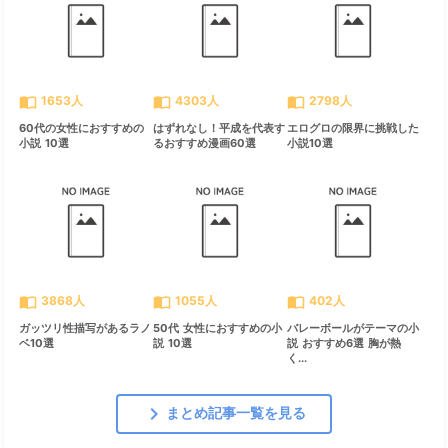
import_contacts
import_contacts
import_contacts
1653人
4303人
2798人
60代の女性におすすめの
はずれなし！平成を代表す
エログロの限界に挑戦した
小説 10選
るおすすめ漫画60選
小説10選
import_contacts
import_contacts
import_contacts
3868人
1055人
402人
ガッツリ性描写があるラノ
50代 女性におすすめの小
バレーボールがテーマの小
ベ10選
説 10選
説 おすすめ6選 胸が熱
く...
chevron_right
まとめ記事一覧を見る