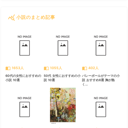
query_stats
小説のまとめ記事
すべて見る
chevron_right
import_contacts
import_contacts
import_contacts
1653人
1055人
402人
60代の女性におすすめの
50代 女性におすすめの小
バレーボールがテーマの小
小説 10選
説 10選
説 おすすめ6選 胸が熱
く...