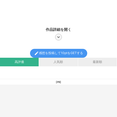
作品詳細を開く
chevron_right
edit
感想を投稿して10ptをGETする
高評価
人気順
最新順
[PR]