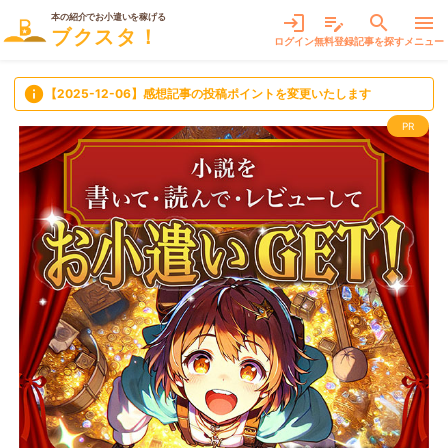
本の紹介でお小遣いを稼げる
login
edit_note
search
menu
ブクスタ！
ログイン
無料登録
記事を探す
メニュー
info
【2025-12-06】感想記事の投稿ポイントを変更いたします
PR