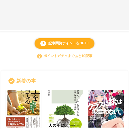
記事閲覧ポイントをGET!!
local_parking
help
ポイントガチャまであと10記事
verified
新着の本
すべて見る
chevron_right