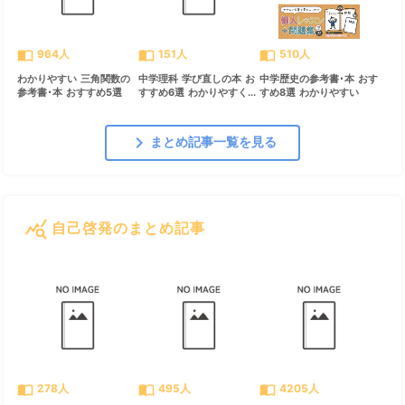
import_contacts
import_contacts
import_contacts
964人
151人
510人
わかりやすい 三角関数の
中学理科 学び直しの本 お
中学歴史の参考書･本 おす
参考書･本 おすすめ5選
すすめ6選 わかりやすく...
すめ8選 わかりやすい
chevron_right
まとめ記事一覧を見る
query_stats
自己啓発のまとめ記事
すべて見る
chevron_right
import_contacts
import_contacts
import_contacts
278人
495人
4205人