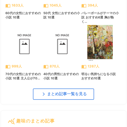
import_contacts
import_contacts
import_contacts
1633人
1045人
394人
60代の女性におすすめの
50代 女性におすすめの小
バレーボールがテーマの小
小説 10選
説 10選
説 おすすめ6選 胸が熱
く...
import_contacts
import_contacts
import_contacts
999人
870人
1267人
70代の女性におすすめの
40代の男性におすすめの
明るい気持ちになる小説
小説 10選 主人公が70...
小説 10選
おすすめ10選
chevron_right
まとめ記事一覧を見る
query_stats
趣味のまとめ記事
すべて見る
chevron_right