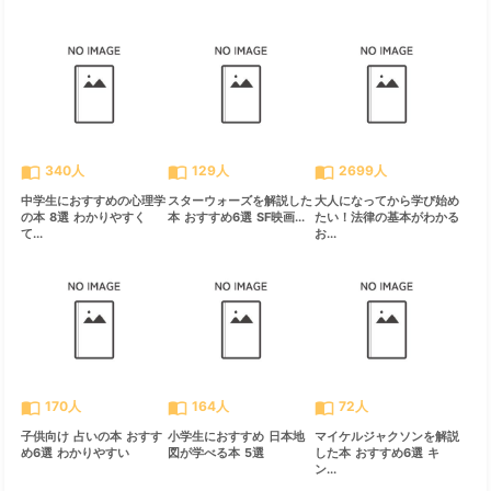
import_contacts
import_contacts
import_contacts
340人
129人
2699人
中学生におすすめの心理学
スターウォーズを解説した
大人になってから学び始め
の本 8選 わかりやすく
本 おすすめ6選 SF映画...
たい！法律の基本がわかる
て...
お...
import_contacts
import_contacts
import_contacts
170人
164人
72人
子供向け 占いの本 おすす
小学生におすすめ 日本地
マイケルジャクソンを解説
め6選 わかりやすい
図が学べる本 5選
した本 おすすめ6選 キ
ン...