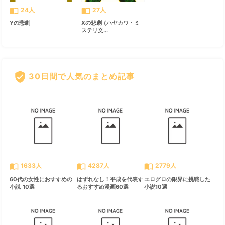
import_contacts
import_contacts
24人
27人
Yの悲劇
Xの悲劇 (ハヤカワ・ミ
ステリ文...
verified_user
30日間で人気のまとめ記事
すべて見る
chevron_right
import_contacts
import_contacts
import_contacts
1633人
4287人
2779人
60代の女性におすすめの
はずれなし！平成を代表す
エログロの限界に挑戦した
小説 10選
るおすすめ漫画60選
小説10選