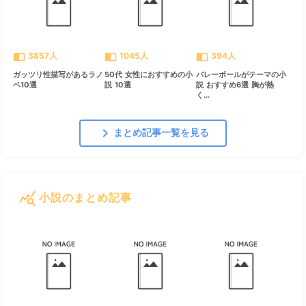
import_contacts
import_contacts
import_contacts
3857人
1045人
394人
ガッツリ性描写があるラノ
50代 女性におすすめの小
バレーボールがテーマの小
ベ10選
説 10選
説 おすすめ6選 胸が熱
く...
chevron_right
まとめ記事一覧を見る
query_stats
小説のまとめ記事
すべて見る
chevron_right