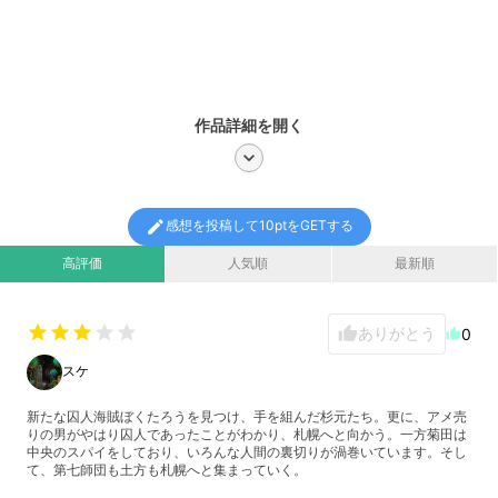
作品詳細を開く
chevron_right
edit
感想を投稿して10ptをGETする
高評価
人気順
最新順
star
star
star
star
star
ありがとう
thumb_up
0
thumb_up
スケ
新たな囚人海賊ぼくたろうを見つけ、手を組んだ杉元たち。更に、アメ売
りの男がやはり囚人であったことがわかり、札幌へと向かう。一方菊田は
中央のスパイをしており、いろんな人間の裏切りが渦巻いています。そし
て、第七師団も土方も札幌へと集まっていく。