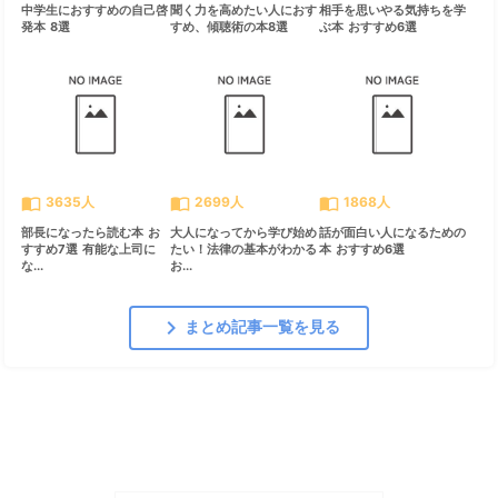
中学生におすすめの自己啓
聞く力を高めたい人におす
相手を思いやる気持ちを学
発本 8選
すめ、傾聴術の本8選
ぶ本 おすすめ6選
import_contacts
import_contacts
import_contacts
3635人
2699人
1868人
部長になったら読む本 お
大人になってから学び始め
話が面白い人になるための
すすめ7選 有能な上司に
たい！法律の基本がわかる
本 おすすめ6選
な...
お...
chevron_right
まとめ記事一覧を見る