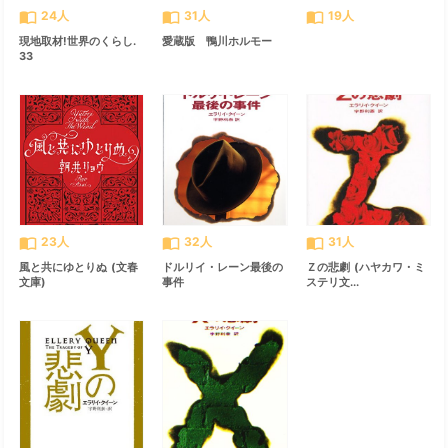
import_contacts
import_contacts
import_contacts
24人
31人
19人
現地取材!世界のくらし.
愛蔵版 鴨川ホルモー
33
import_contacts
import_contacts
import_contacts
23人
32人
31人
風と共にゆとりぬ (文春
ドルリイ・レーン最後の
Ｚの悲劇 (ハヤカワ・ミ
文庫)
事件
ステリ文...