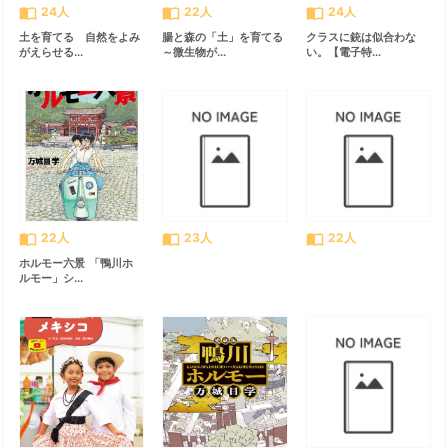
import_contacts
import_contacts
import_contacts
24人
22人
24人
土を育てる 自然をよみ
腸と森の「土」を育てる
クラスに銃は似合わな
がえらせる...
～微生物が...
い。【電子特...
import_contacts
import_contacts
import_contacts
22人
23人
22人
ホルモー六景 「鴨川ホ
ルモー」シ...