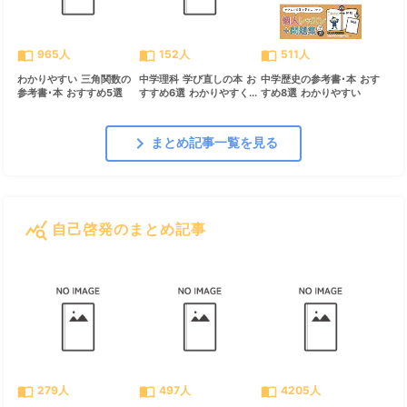
import_contacts
import_contacts
import_contacts
965人
152人
511人
わかりやすい 三角関数の
中学理科 学び直しの本 お
中学歴史の参考書･本 おす
参考書･本 おすすめ5選
すすめ6選 わかりやすく...
すめ8選 わかりやすい
chevron_right
まとめ記事一覧を見る
query_stats
自己啓発のまとめ記事
すべて見る
chevron_right
import_contacts
import_contacts
import_contacts
279人
497人
4205人