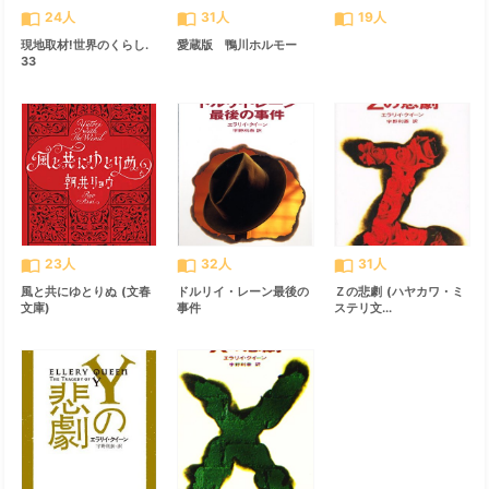
import_contacts
import_contacts
import_contacts
24人
31人
19人
現地取材!世界のくらし.
愛蔵版 鴨川ホルモー
33
import_contacts
import_contacts
import_contacts
23人
32人
31人
風と共にゆとりぬ (文春
ドルリイ・レーン最後の
Ｚの悲劇 (ハヤカワ・ミ
文庫)
事件
ステリ文...