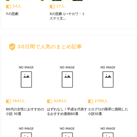
import_contacts
import_contacts
24人
27人
Yの悲劇
Xの悲劇 (ハヤカワ・ミ
ステリ文...
verified_user
30日間で人気のまとめ記事
すべて見る
chevron_right
import_contacts
import_contacts
import_contacts
1641人
4294人
2786人
60代の女性におすすめの
はずれなし！平成を代表す
エログロの限界に挑戦した
小説 10選
るおすすめ漫画60選
小説10選