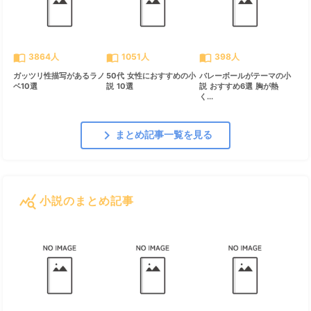
import_contacts
import_contacts
import_contacts
3864人
1051人
398人
ガッツリ性描写があるラノ
50代 女性におすすめの小
バレーボールがテーマの小
ベ10選
説 10選
説 おすすめ6選 胸が熱
く...
chevron_right
まとめ記事一覧を見る
query_stats
小説のまとめ記事
すべて見る
chevron_right