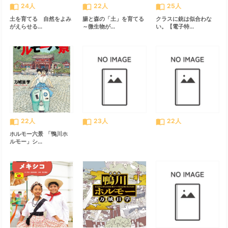
import_contacts
import_contacts
import_contacts
24人
22人
25人
土を育てる 自然をよみ
腸と森の「土」を育てる
クラスに銃は似合わな
がえらせる...
～微生物が...
い。【電子特...
import_contacts
import_contacts
import_contacts
22人
23人
22人
ホルモー六景 「鴨川ホ
ルモー」シ...