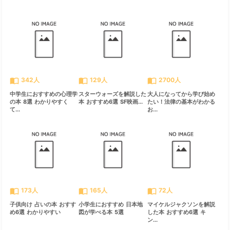
import_contacts
import_contacts
import_contacts
342人
129人
2700人
中学生におすすめの心理学
スターウォーズを解説した
大人になってから学び始め
の本 8選 わかりやすく
本 おすすめ6選 SF映画...
たい！法律の基本がわかる
て...
お...
import_contacts
import_contacts
import_contacts
173人
165人
72人
子供向け 占いの本 おすす
小学生におすすめ 日本地
マイケルジャクソンを解説
め6選 わかりやすい
図が学べる本 5選
した本 おすすめ6選 キ
ン...