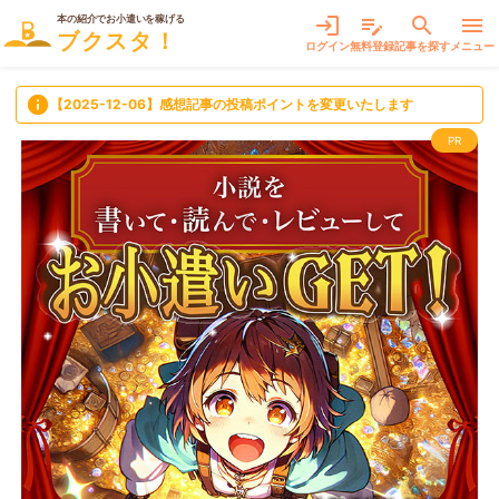
本の紹介でお小遣いを稼げる
login
edit_note
search
menu
ブクスタ！
ログイン
無料登録
記事を探す
メニュー
info
【2025-12-06】感想記事の投稿ポイントを変更いたします
PR