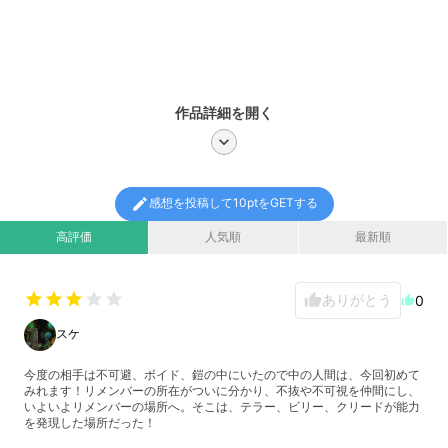
作品詳細を開く
chevron_right
edit
感想を投稿して10ptをGETする
高評価
人気順
最新順
star
star
star
star
star
ありがとう
thumb_up
0
thumb_up
スケ
今度の相手は不可避、ボイド、鎧の中にいたので中の人間は、今回初めて
みれます！リメンバーの所在がついに分かり、不抜や不可視を仲間にし、
いよいよリメンバーの場所へ。そこは、テラー、ビリー、クリードが能力
を発現した場所だった！