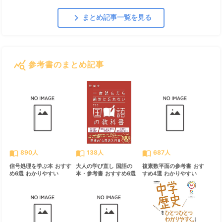
chevron_right
まとめ記事一覧を見る
query_stats
参考書のまとめ記事
すべて見る
chevron_right
import_contacts
import_contacts
import_contacts
890人
138人
687人
信号処理を学ぶ本 おすす
大人の学び直し 国語の
複素数平面の参考書 おす
め6選 わかりやすい
本・参考書 おすすめ6選
すめ4選 わかりやすい