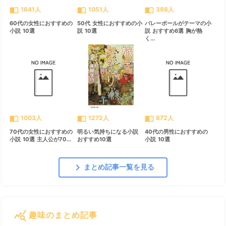
import_contacts
import_contacts
import_contacts
1641人
1051人
398人
60代の女性におすすめの
50代 女性におすすめの小
バレーボールがテーマの小
小説 10選
説 10選
説 おすすめ6選 胸が熱
く...
import_contacts
import_contacts
import_contacts
1003人
1272人
872人
70代の女性におすすめの
明るい気持ちになる小説
40代の男性におすすめの
小説 10選 主人公が70...
おすすめ10選
小説 10選
chevron_right
まとめ記事一覧を見る
query_stats
趣味のまとめ記事
すべて見る
chevron_right