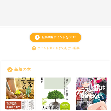
記事閲覧ポイントをGET!!
local_parking
help
ポイントガチャまであと10記事
verified
新着の本
すべて見る
chevron_right