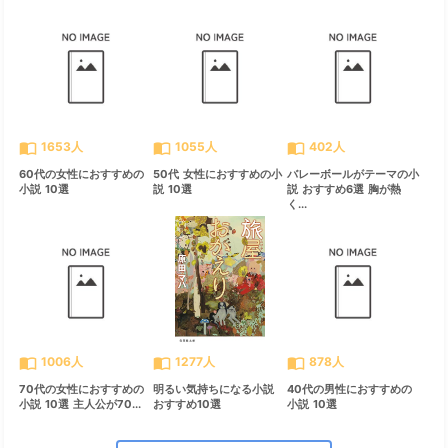
import_contacts
import_contacts
import_contacts
1653人
1055人
402人
60代の女性におすすめの
50代 女性におすすめの小
バレーボールがテーマの小
小説 10選
説 10選
説 おすすめ6選 胸が熱
く...
import_contacts
import_contacts
import_contacts
1006人
1277人
878人
70代の女性におすすめの
明るい気持ちになる小説
40代の男性におすすめの
小説 10選 主人公が70...
おすすめ10選
小説 10選