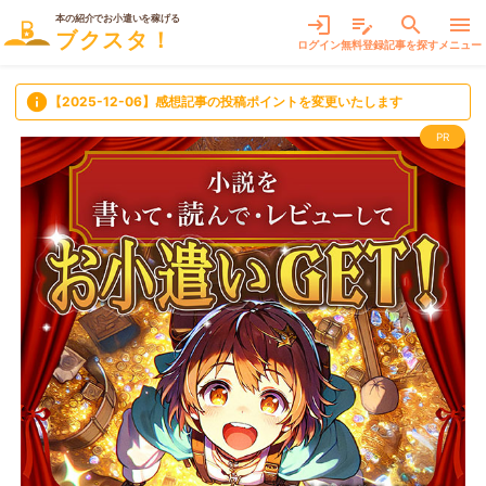
本の紹介でお小遣いを稼げる
login
edit_note
search
menu
ブクスタ！
ログイン
無料登録
記事を探す
メニュー
info
【2025-12-06】感想記事の投稿ポイントを変更いたします
PR