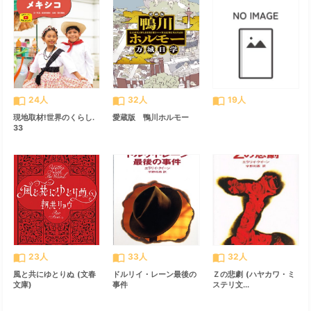
import_contacts
import_contacts
import_contacts
24人
32人
19人
現地取材!世界のくらし.
愛蔵版 鴨川ホルモー
33
import_contacts
import_contacts
import_contacts
23人
33人
32人
風と共にゆとりぬ (文春
ドルリイ・レーン最後の
Ｚの悲劇 (ハヤカワ・ミ
文庫)
事件
ステリ文...