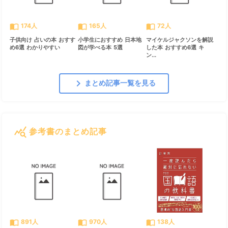
import_contacts
import_contacts
import_contacts
174人
165人
72人
子供向け 占いの本 おすす
小学生におすすめ 日本地
マイケルジャクソンを解説
め6選 わかりやすい
図が学べる本 5選
した本 おすすめ6選 キ
ン...
chevron_right
まとめ記事一覧を見る
query_stats
参考書のまとめ記事
すべて見る
chevron_right
import_contacts
import_contacts
import_contacts
891人
970人
138人