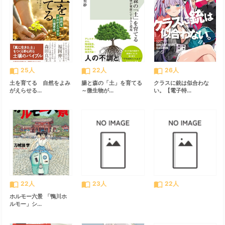
import_contacts
import_contacts
import_contacts
25人
22人
26人
土を育てる 自然をよみ
腸と森の「土」を育てる
クラスに銃は似合わな
がえらせる...
～微生物が...
い。【電子特...
import_contacts
import_contacts
import_contacts
22人
23人
22人
ホルモー六景 「鴨川ホ
ルモー」シ...