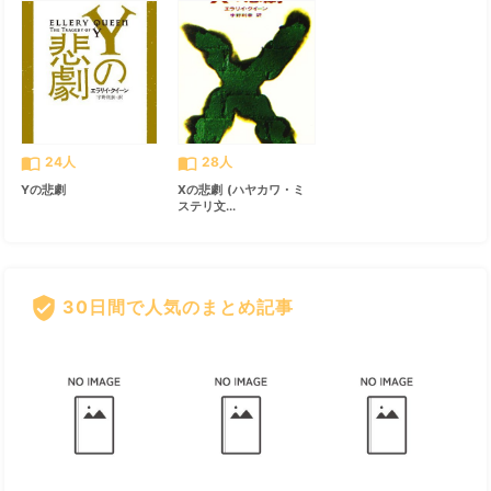
import_contacts
import_contacts
24人
28人
Yの悲劇
Xの悲劇 (ハヤカワ・ミ
ステリ文...
verified_user
30日間で人気のまとめ記事
すべて見る
chevron_right