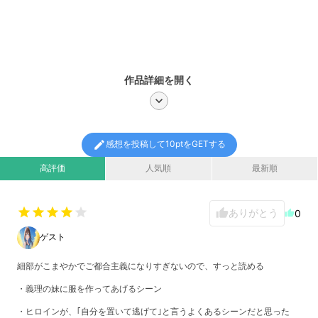
作品詳細を開く
chevron_right
edit
感想を投稿して10ptをGETする
高評価
人気順
最新順
star
star
star
star
star
ありがとう
thumb_up
0
thumb_up
ゲスト
細部がこまやかでご都合主義になりすぎないので、すっと読める
・義理の妹に服を作ってあげるシーン
・ヒロインが、｢自分を置いて逃げて｣と言うよくあるシーンだと思った