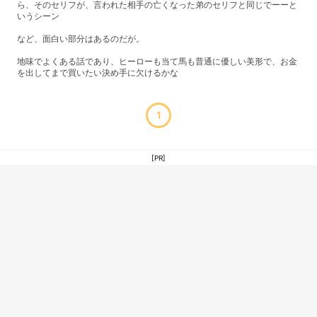
ら、そのセリフが、言われた相手の亡くなった弟のセリフと同じでーーと
いうシーン
など、面白い部分はあるのだが。
地味でよくある話であり、ヒーローも当て馬も普通に優しい美形で、お金
を出してまで買いたい決め手に欠けるかな
1
[PR]