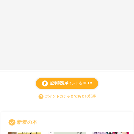
記事閲覧ポイントをGET!!
local_parking
help
ポイントガチャまであと10記事
verified
新着の本
すべて見る
chevron_right