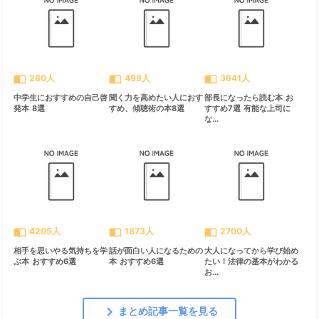
import_contacts
import_contacts
import_contacts
280人
499人
3641人
中学生におすすめの自己啓
聞く力を高めたい人におす
部長になったら読む本 お
発本 8選
すめ、傾聴術の本8選
すすめ7選 有能な上司に
な...
import_contacts
import_contacts
import_contacts
4205人
1873人
2700人
相手を思いやる気持ちを学
話が面白い人になるための
大人になってから学び始め
ぶ本 おすすめ6選
本 おすすめ6選
たい！法律の基本がわかる
お...
chevron_right
まとめ記事一覧を見る