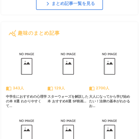
chevron_right
まとめ記事一覧を見る
query_stats
趣味のまとめ記事
すべて見る
chevron_right
import_contacts
import_contacts
import_contacts
343人
129人
2700人
中学生におすすめの心理学
スターウォーズを解説した
大人になってから学び始め
の本 8選 わかりやすく
本 おすすめ6選 SF映画...
たい！法律の基本がわかる
て...
お...