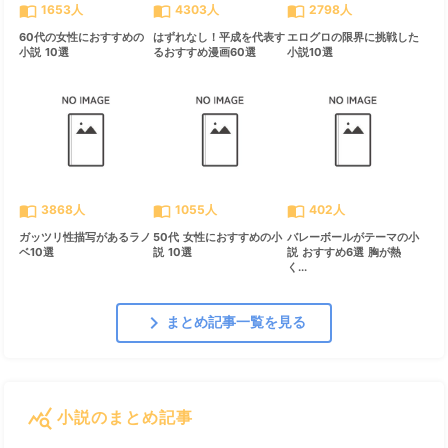
import_contacts
import_contacts
import_contacts
1653人
4303人
2798人
60代の女性におすすめの
はずれなし！平成を代表す
エログロの限界に挑戦した
小説 10選
るおすすめ漫画60選
小説10選
import_contacts
import_contacts
import_contacts
3868人
1055人
402人
ガッツリ性描写があるラノ
50代 女性におすすめの小
バレーボールがテーマの小
ベ10選
説 10選
説 おすすめ6選 胸が熱
く...
chevron_right
まとめ記事一覧を見る
query_stats
小説のまとめ記事
すべて見る
chevron_right