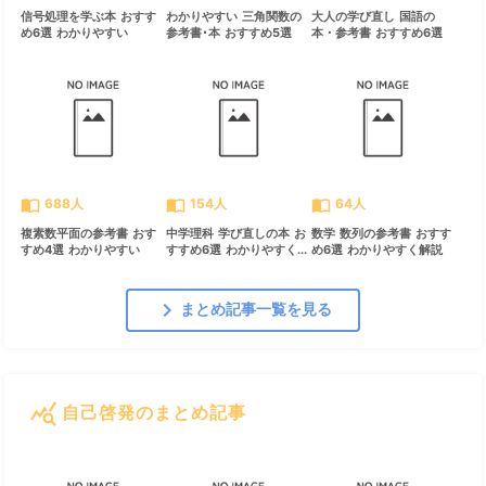
信号処理を学ぶ本 おすす
わかりやすい 三角関数の
大人の学び直し 国語の
め6選 わかりやすい
参考書･本 おすすめ5選
本・参考書 おすすめ6選
import_contacts
import_contacts
import_contacts
688人
154人
64人
複素数平面の参考書 おす
中学理科 学び直しの本 お
数学 数列の参考書 おすす
すめ4選 わかりやすい
すすめ6選 わかりやすく...
め6選 わかりやすく解説
chevron_right
まとめ記事一覧を見る
query_stats
自己啓発のまとめ記事
すべて見る
chevron_right