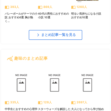
import_contacts
import_contacts
import_contacts
393人
869人
1260人
バレーボールがテーマの小
40代の男性におすすめの
明るい気持ちになる小説
説 おすすめ6選 胸が熱
小説 10選
おすすめ10選
く...
chevron_right
まとめ記事一覧を見る
query_stats
趣味のまとめ記事
すべて見る
chevron_right
import_contacts
import_contacts
import_contacts
335人
129人
2697人
中学生におすすめの心理学
スターウォーズを解説した
大人になってから学び始め