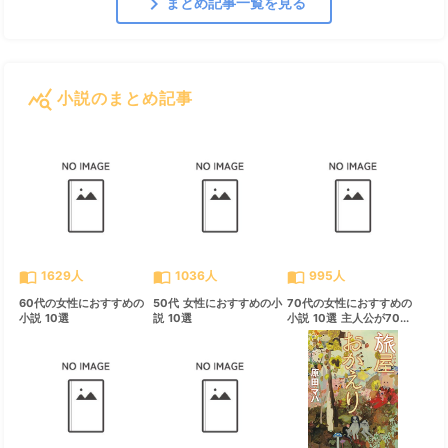
chevron_right
まとめ記事一覧を見る
query_stats
小説のまとめ記事
すべて見る
chevron_right
import_contacts
import_contacts
import_contacts
1629人
1036人
995人
60代の女性におすすめの
50代 女性におすすめの小
70代の女性におすすめの
小説 10選
説 10選
小説 10選 主人公が70...