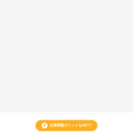
記事閲覧ポイントをGET!!
local_parking