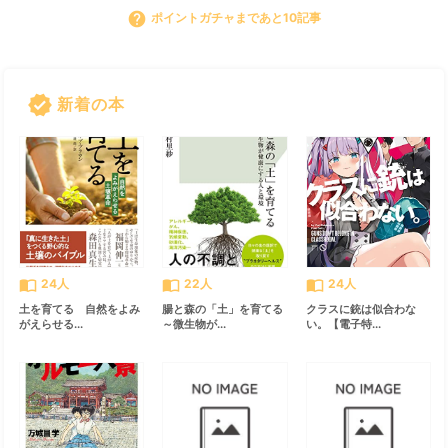
help
ポイントガチャまであと10記事
verified
新着の本
すべて見る
chevron_right
import_contacts
import_contacts
import_contacts
24人
22人
24人
土を育てる 自然をよみ
腸と森の「土」を育てる
クラスに銃は似合わな
がえらせる...
～微生物が...
い。【電子特...