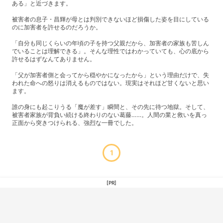
ある」と近づきます。
​被害者の息子・昌輝が母とは判別できないほど損傷した姿を目にしている
のに加害者を許せるのだろうか。
「自分も同じくらいの年頃の子を持つ父親だから、加害者の家族も苦しん
でいることは理解できる」。そんな理性ではわかっていても、心の底から
許せるはずなんてありません。
​「父が加害者側と会ってから穏やかになったから」という理由だけで、失
われた命への怒りは消えるものではない。現実はそれほど甘くないと思い
ます。
​誰の身にも起こりうる「魔が差す」瞬間と、その先に待つ地獄。そして、
被害者家族が背負い続ける終わりのない葛藤……。人間の業と救いを真っ
正面から突きつけられる、強烈な一冊でした。
1
[PR]