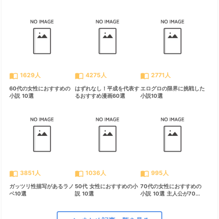
import_contacts
import_contacts
import_contacts
1629人
4275人
2771人
60代の女性におすすめの
はずれなし！平成を代表す
エログロの限界に挑戦した
小説 10選
るおすすめ漫画60選
小説10選
import_contacts
import_contacts
import_contacts
3851人
1036人
995人
ガッツリ性描写があるラノ
50代 女性におすすめの小
70代の女性におすすめの
ベ10選
説 10選
小説 10選 主人公が70...