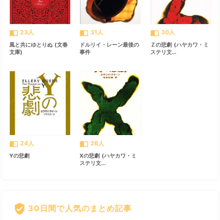
import_contacts
import_contacts
import_contacts
23人
31人
30人
風と共にゆとりぬ (文春
ドルリイ・レーン最後の
Ｚの悲劇 (ハヤカワ・ミ
文庫)
事件
ステリ文...
import_contacts
import_contacts
24人
26人
Yの悲劇
Xの悲劇 (ハヤカワ・ミ
ステリ文...
verified_user
30日間で人気のまとめ記事
すべて見る
chevron_right