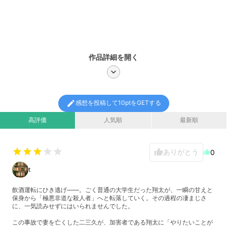
作品詳細を開く
chevron_right
edit
感想を投稿して10ptをGETする
高評価
人気順
最新順
star
star
star
star
star
ありがとう
thumb_up
0
thumb_up
t
飲酒運転にひき逃げ——。ごく普通の大学生だった翔太が、一瞬の甘えと
保身から「極悪非道な殺人者」へと転落していく。その過程の凄まじさ
に、一気読みせずにはいられませんでした。
​この事故で妻を亡くした二三久が、加害者である翔太に「やりたいことが