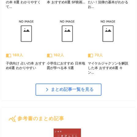
の本 8選 わかりやすく
本 おすすめ6選 SF映画...
たい！法律の基本がわかる
て...
お...
import_contacts
import_contacts
import_contacts
169人
162人
70人
子供向け 占いの本 おすす
小学生におすすめ 日本地
マイケルジャクソンを解説
め6選 わかりやすい
図が学べる本 5選
した本 おすすめ6選 キ
ン...
chevron_right
まとめ記事一覧を見る
query_stats
参考書のまとめ記事
すべて見る
chevron_right