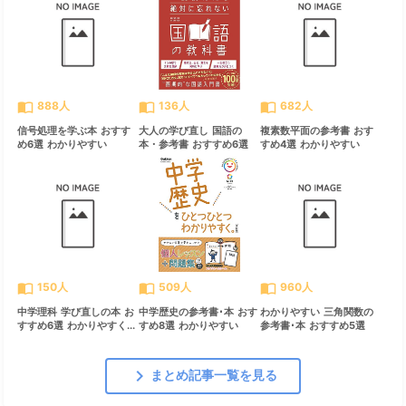
import_contacts
import_contacts
import_contacts
888人
136人
682人
信号処理を学ぶ本 おすす
大人の学び直し 国語の
複素数平面の参考書 おす
め6選 わかりやすい
本・参考書 おすすめ6選
すめ4選 わかりやすい
import_contacts
import_contacts
import_contacts
150人
509人
960人
中学理科 学び直しの本 お
中学歴史の参考書･本 おす
わかりやすい 三角関数の
すすめ6選 わかりやすく...
すめ8選 わかりやすい
参考書･本 おすすめ5選
chevron_right
まとめ記事一覧を見る