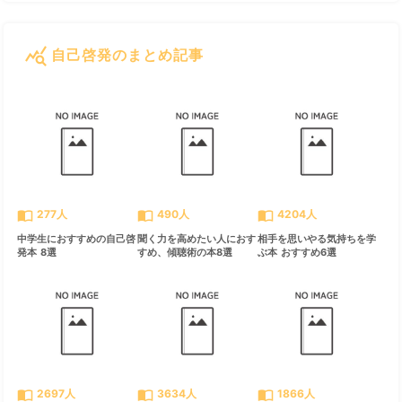
query_stats
自己啓発のまとめ記事
すべて見る
chevron_right
import_contacts
import_contacts
import_contacts
277人
490人
4204人
中学生におすすめの自己啓
聞く力を高めたい人におす
相手を思いやる気持ちを学
発本 8選
すめ、傾聴術の本8選
ぶ本 おすすめ6選
import_contacts
import_contacts
import_contacts
2697人
3634人
1866人