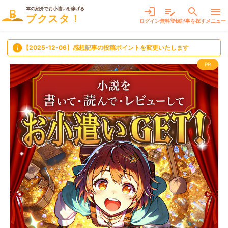
本の紹介でお小遣いを稼げる
login
edit_note
search
menu
ブクスタ！
ログイン
無料登録
記事を探す
メニュー
info
【2025-12-06】感想記事の投稿ポイントを変更いたします
PR