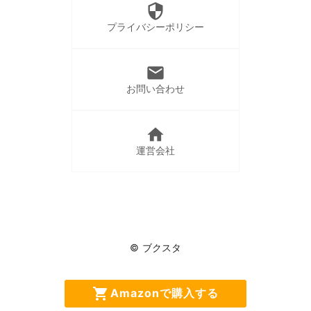
security
プライバシーポリシー
mail
お問い合わせ
home
運営会社
© ブクスタ
今なら新規登録で
shopping_cart
local_parking
Amazonで購入する
100ptプレゼント!!