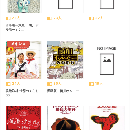
import_contacts
import_contacts
import_contacts
22人
23人
22人
ホルモー六景 「鴨川ホ
ルモー」シ...
import_contacts
import_contacts
import_contacts
24人
30人
19人
現地取材!世界のくらし.
愛蔵版 鴨川ホルモー
33