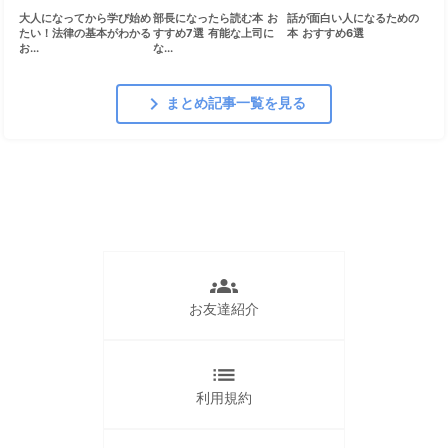
大人になってから学び始め
部長になったら読む本 お
話が面白い人になるための
たい！法律の基本がわかる
すすめ7選 有能な上司に
本 おすすめ6選
お...
な...
chevron_right
まとめ記事一覧を見る
groups
お友達紹介
list
利用規約