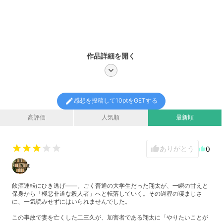
作品詳細を開く
chevron_right
edit
感想を投稿して10ptをGETする
高評価
人気順
最新順
star
star
star
star
star
ありがとう
thumb_up
0
thumb_up
t
飲酒運転にひき逃げ——。ごく普通の大学生だった翔太が、一瞬の甘えと
保身から「極悪非道な殺人者」へと転落していく。その過程の凄まじさ
に、一気読みせずにはいられませんでした。
​この事故で妻を亡くした二三久が、加害者である翔太に「やりたいことが