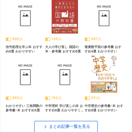
import_contacts
import_contacts
import_contacts
890人
138人
687人
信号処理を学ぶ本 おすす
大人の学び直し 国語の
複素数平面の参考書 おす
め6選 わかりやすい
本・参考書 おすすめ6選
すめ4選 わかりやすい
import_contacts
import_contacts
import_contacts
965人
152人
511人
わかりやすい 三角関数の
中学理科 学び直しの本 お
中学歴史の参考書･本 おす
参考書･本 おすすめ5選
すすめ6選 わかりやすく...
すめ8選 わかりやすい
chevron_right
まとめ記事一覧を見る