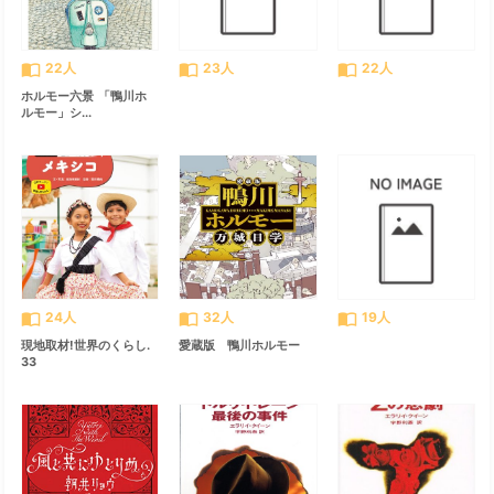
import_contacts
import_contacts
import_contacts
22人
23人
22人
ホルモー六景 「鴨川ホ
ルモー」シ...
import_contacts
import_contacts
import_contacts
24人
32人
19人
現地取材!世界のくらし.
愛蔵版 鴨川ホルモー
33