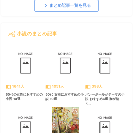
chevron_right
まとめ記事一覧を見る
query_stats
小説のまとめ記事
すべて見る
chevron_right
import_contacts
import_contacts
import_contacts
1641人
1051人
398人
60代の女性におすすめの
50代 女性におすすめの小
バレーボールがテーマの小
小説 10選
説 10選
説 おすすめ6選 胸が熱
く...