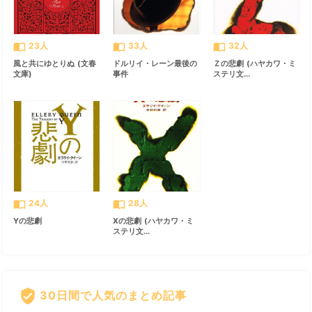
import_contacts
import_contacts
import_contacts
23人
33人
32人
風と共にゆとりぬ (文春
ドルリイ・レーン最後の
Ｚの悲劇 (ハヤカワ・ミ
文庫)
事件
ステリ文...
import_contacts
import_contacts
24人
28人
Yの悲劇
Xの悲劇 (ハヤカワ・ミ
ステリ文...
verified_user
30日間で人気のまとめ記事
すべて見る
chevron_right