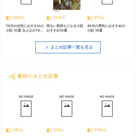
import_contacts
import_contacts
import_contacts
1003人
1272人
872人
70代の女性におすすめの
明るい気持ちになる小説
40代の男性におすすめの
小説 10選 主人公が70...
おすすめ10選
小説 10選
chevron_right
まとめ記事一覧を見る
query_stats
趣味のまとめ記事
すべて見る
chevron_right
import_contacts
import_contacts
import_contacts
342人
129人
2700人