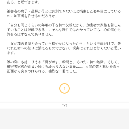
ある」と近づきます。
​被害者の息子・昌輝が母とは判別できないほど損傷した姿を目にしている
のに加害者を許せるのだろうか。
「自分も同じくらいの年頃の子を持つ父親だから、加害者の家族も苦しん
でいることは理解できる」。そんな理性ではわかっていても、心の底から
許せるはずなんてありません。
​「父が加害者側と会ってから穏やかになったから」という理由だけで、失
われた命への怒りは消えるものではない。現実はそれほど甘くないと思い
ます。
​誰の身にも起こりうる「魔が差す」瞬間と、その先に待つ地獄。そして、
被害者家族が背負い続ける終わりのない葛藤……。人間の業と救いを真っ
正面から突きつけられる、強烈な一冊でした。
1
[PR]