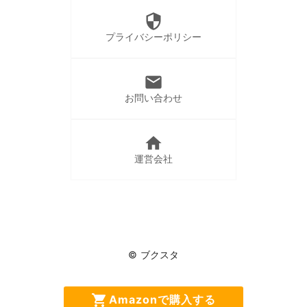
security
プライバシーポリシー
mail
お問い合わせ
home
運営会社
© ブクスタ
今なら新規登録で
shopping_cart
local_parking
Amazonで購入する
100ptプレゼント!!