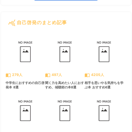
query_stats
自己啓発のまとめ記事
すべて見る
chevron_right
import_contacts
import_contacts
import_contacts
279人
497人
4205人
中学生におすすめの自己啓
聞く力を高めたい人におす
相手を思いやる気持ちを学
発本 8選
すめ、傾聴術の本8選
ぶ本 おすすめ6選