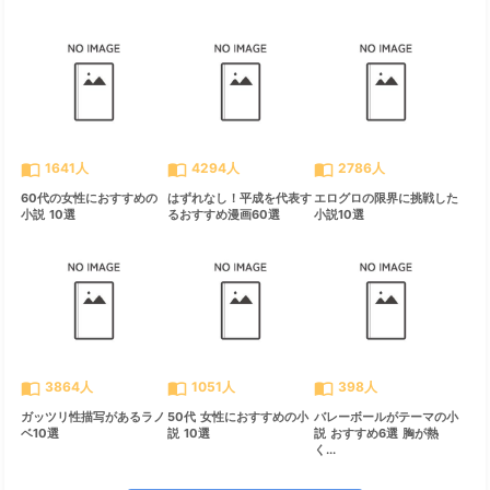
import_contacts
import_contacts
import_contacts
1641人
4294人
2786人
60代の女性におすすめの
はずれなし！平成を代表す
エログロの限界に挑戦した
小説 10選
るおすすめ漫画60選
小説10選
import_contacts
import_contacts
import_contacts
3864人
1051人
398人
ガッツリ性描写があるラノ
50代 女性におすすめの小
バレーボールがテーマの小
ベ10選
説 10選
説 おすすめ6選 胸が熱
く...