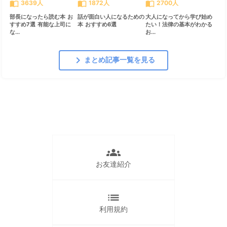
import_contacts
import_contacts
import_contacts
3639人
1872人
2700人
部長になったら読む本 お
話が面白い人になるための
大人になってから学び始め
すすめ7選 有能な上司に
本 おすすめ6選
たい！法律の基本がわかる
な...
お...
chevron_right
まとめ記事一覧を見る
groups
お友達紹介
list
利用規約