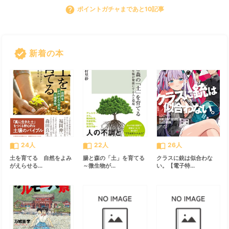
help
ポイントガチャまであと10記事
verified
新着の本
すべて見る
chevron_right
import_contacts
import_contacts
import_contacts
24人
22人
26人
土を育てる 自然をよみ
腸と森の「土」を育てる
クラスに銃は似合わな
がえらせる...
～微生物が...
い。【電子特...