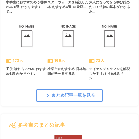
中学生におすすめの心理学
スターウォーズを解説した
大人になってから学び始め
の本 8選 わかりやすく
本 おすすめ6選 SF映画...
たい！法律の基本がわかる
て...
お...
import_contacts
import_contacts
import_contacts
173人
165人
72人
子供向け 占いの本 おすす
小学生におすすめ 日本地
マイケルジャクソンを解説
め6選 わかりやすい
図が学べる本 5選
した本 おすすめ6選 キ
ン...
chevron_right
まとめ記事一覧を見る
query_stats
参考書のまとめ記事
すべて見る
chevron_right