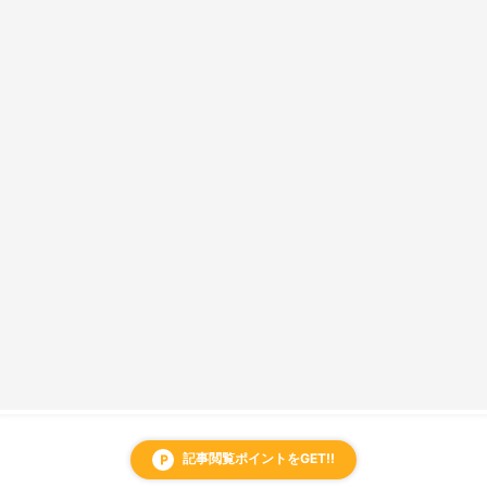
記事閲覧ポイントをGET!!
local_parking