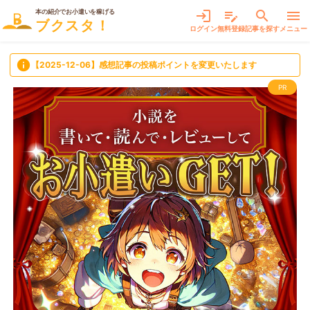
本の紹介でお小遣いを稼げる
login
edit_note
search
menu
ブクスタ！
ログイン
無料登録
記事を探す
メニュー
info
【2025-12-06】感想記事の投稿ポイントを変更いたします
PR