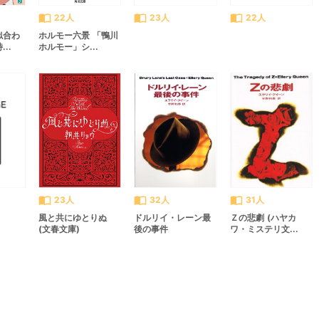
import_contacts
import_contacts
import_contacts
22人
23人
22人
似合わ
ホルモー六景 「鴨川
..
ホルモー」シ...
import_contacts
import_contacts
import_contacts
23人
32人
31人
風と共にゆとりぬ
ドルリイ・レーン最
Ｚの悲劇 (ハヤカ
(文春文庫)
後の事件
ワ・ミステリ文...