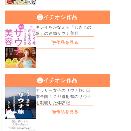
イチオシ作品
キレイをかなえる「しきじの
娘」の速効サウナ美容
作品を見る
イチオシ作品
アラサー女子のサウナ旅: 日
本全国４７都道府県のサウナ
を制覇した体験記
作品を見る