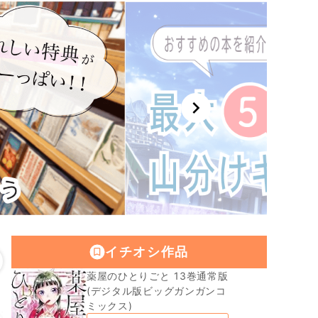
chevron_right
イチオシ作品
薬屋のひとりごと 13巻通常版
(デジタル版ビッグガンガンコ
ミックス)