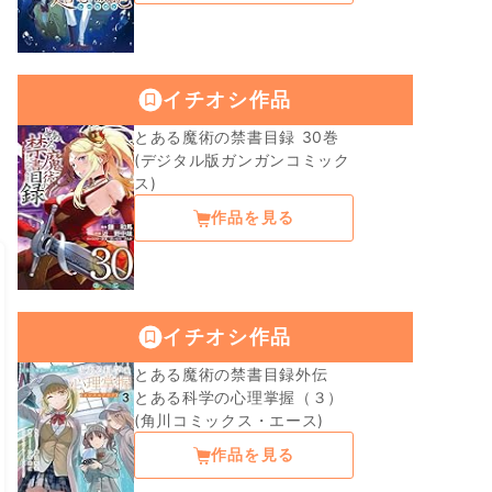
イチオシ作品
とある魔術の禁書目録 30巻
(デジタル版ガンガンコミック
ス)
作品を見る
イチオシ作品
とある魔術の禁書目録外伝
とある科学の心理掌握（３）
(角川コミックス・エース)
作品を見る