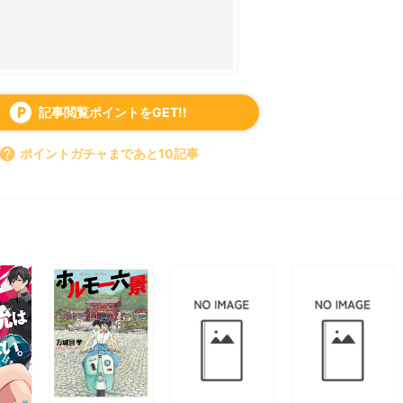
記事閲覧ポイントをGET!!
local_parking
help
ポイントガチャまであと10記事
すべて見る
chevron_right