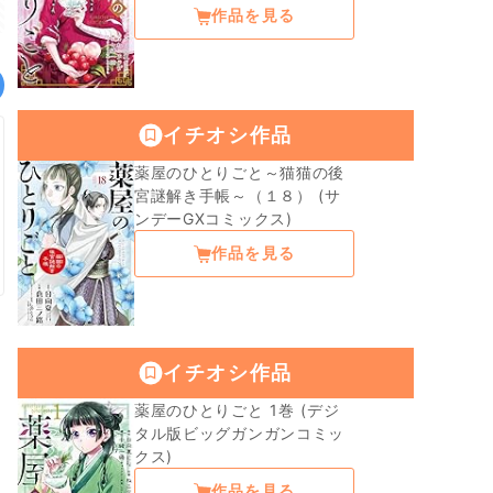
作品を見る
イチオシ作品
薬屋のひとりごと～猫猫の後
宮謎解き手帳～（１８） (サ
ンデーGXコミックス)
作品を見る
イチオシ作品
薬屋のひとりごと 1巻 (デジ
タル版ビッグガンガンコミッ
クス)
作品を見る