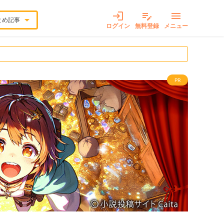
login
edit_note
menu
arrow_drop_down
とめ記事
ログイン
無料登録
メニュー
PR