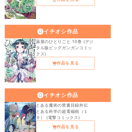
イチオシ作品
薬屋のひとりごと 10巻 (デジ
タル版ビッグガンガンコミッ
クス)
作品を見る
イチオシ作品
とある魔術の禁書目録外伝
とある科学の超電磁砲（１
９） (電撃コミックス)
作品を見る