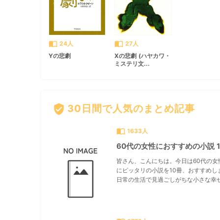
import_contacts
import_contacts
24人
27人
Yの悲劇
Xの悲劇 (ハヤカワ・
ミステリ文...
verified_user
30日間で人気のまとめ記事
import_contacts
1633人
60代の女性におすすめの小説 1
皆さん、こんにちは。今日は60代の女
にピッタリの小説を10冊、おすすめし
日常の生活で見過ごしがちな小さな幸せ.