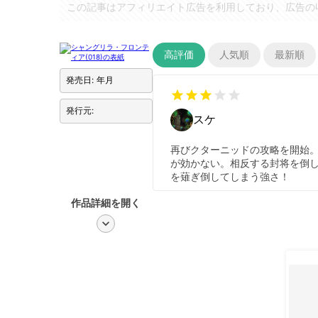
この記事はアフィリエイト広告を利用しており、広告の
高評価
人気順
最新順
発売日: 年月
star
star
star
star
star
発行元:
スケ
再びクターニッドの攻略を開始
が効かない。相反する封将を倒し
を薙ぎ倒してしまう強さ！
作品詳細を開く
chevron_right