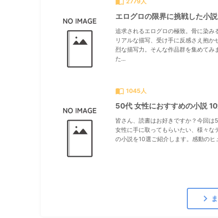
import_contacts
2779人
エログロの限界に挑戦した小説
追求されるエログロの極致。骨に染み
リアルな描写、受け手に反感さえ抱か
烈な描写力。そんな作品群を集めてみ
た...
import_contacts
1045人
50代 女性におすすめの小説 1
皆さん、読書はお好きですか？今回は5
女性に手に取ってもらいたい、様々な
の小説を10選ご紹介します。感動のヒュ.
chevron_right
ま