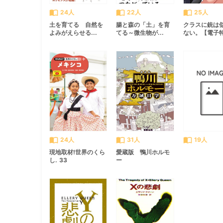
import_contacts
import_contacts
import_contacts
24人
22人
25人
土を育てる 自然を
腸と森の「土」を育
クラスに銃は
よみがえらせる...
てる～微生物が...
ない。【電子特.
import_contacts
import_contacts
import_contacts
24人
31人
19人
現地取材!世界のくら
愛蔵版 鴨川ホルモ
し. 33
ー