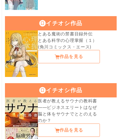
イチオシ作品
とある魔術の禁書目録外伝
とある科学の心理掌握（１）
(角川コミックス・エース)
作品を見る
イチオシ作品
医者が教えるサウナの教科書
――ビジネスエリートはなぜ
脳と体をサウナでととのえる
のか？
作品を見る