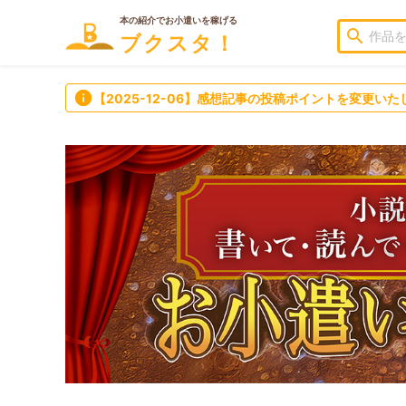
本の紹介でお小遣いを稼げる
search
ブクスタ！
info
【2025-12-06】感想記事の投稿ポイントを変更いた