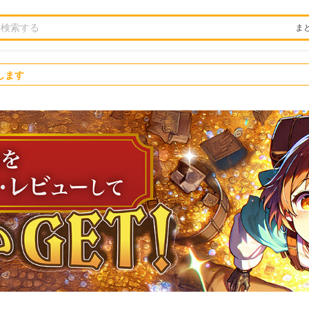
ま
します