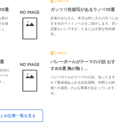
import_contacts
3857人
10選
ガッツリ性描写があるラノベ10選
る程の
読者のみなさん、本日は特に大人の方々にお
せる強
すすめのライトノベルをご紹介します。甘い
まし
恋愛もいいですが、たまには大胆な性的描
写...
import_contacts
394人
0選
バレーボールがテーマの小説 おす
すめ6選 胸が熱く...
0代の
テーマ
バレーボールがテーマの小説、知ってます
..
か？緊張感あふれる試合展開、仲間との絆、
個々の成長…そんな要素が詰まっています。
ボ...
とめ記事一覧を見る