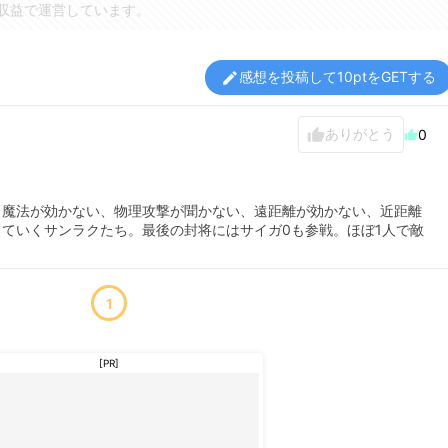
収益で運営しています。
感想を投稿して10ptをGETする
edit
ありがとう
thumb_up
0
thumb_up
。魔法が効かない、物理攻撃が聞かない、遠距離が効かない、近距離
ていくサンラクたち。最後の封将にはサイガ0も参戦。ほぼ1人で敵
1
[PR]