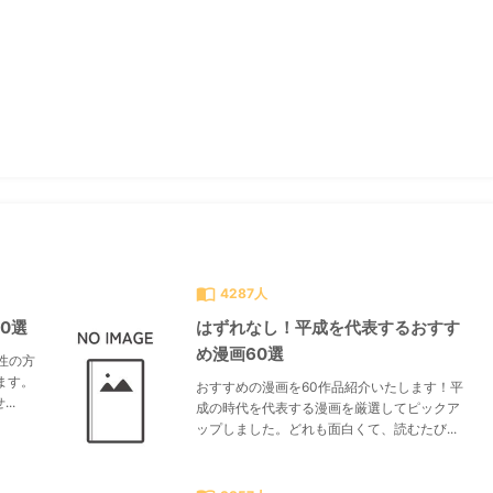
すべて見る
chevron_right
import_contacts
4287人
0選
はずれなし！平成を代表するおすす
め漫画60選
性の方
ます。
おすすめの漫画を60作品紹介いたします！平
..
成の時代を代表する漫画を厳選してピックア
ップしました。どれも面白くて、読むたび...