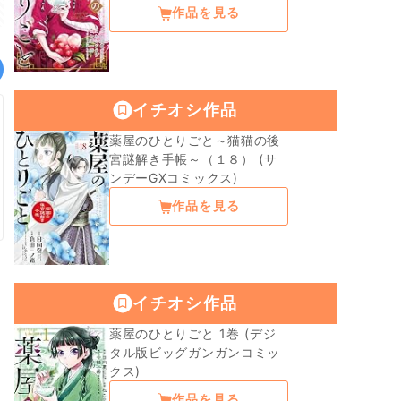
作品を見る
イチオシ作品
薬屋のひとりごと～猫猫の後
宮謎解き手帳～（１８） (サ
ンデーGXコミックス)
作品を見る
イチオシ作品
薬屋のひとりごと 1巻 (デジ
タル版ビッグガンガンコミッ
クス)
作品を見る