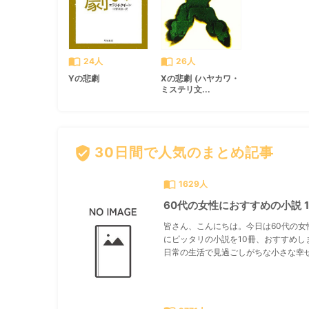
import_contacts
import_contacts
24人
26人
Yの悲劇
Xの悲劇 (ハヤカワ・
ミステリ文...
verified_user
30日間で人気のまとめ記事
import_contacts
1629人
60代の女性におすすめの小説 1
皆さん、こんにちは。今日は60代の女
にピッタリの小説を10冊、おすすめし
日常の生活で見過ごしがちな小さな幸せ.