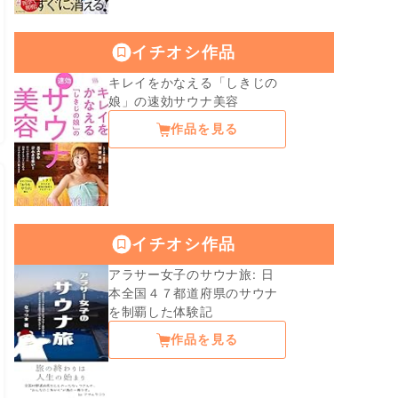
イチオシ作品
キレイをかなえる「しきじの
娘」の速効サウナ美容
作品を見る
イチオシ作品
アラサー女子のサウナ旅: 日
本全国４７都道府県のサウナ
を制覇した体験記
作品を見る