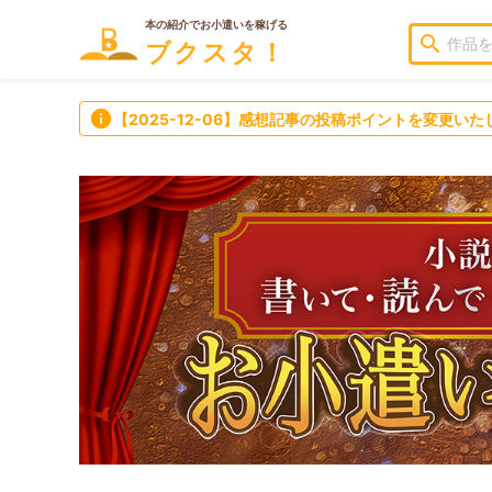
本の紹介でお小遣いを稼げる
search
ブクスタ！
info
【2025-12-06】感想記事の投稿ポイントを変更いた