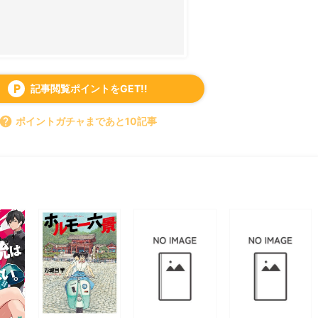
記事閲覧ポイントをGET!!
local_parking
help
ポイントガチャまであと10記事
すべて見る
chevron_right