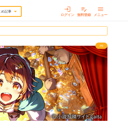
login
edit_note
menu
arrow_drop_down
とめ記事
ログイン
無料登録
メニュー
PR