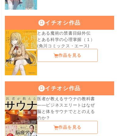
イチオシ作品
とある魔術の禁書目録外伝
とある科学の心理掌握（１）
(角川コミックス・エース)
作品を見る
イチオシ作品
医者が教えるサウナの教科書
――ビジネスエリートはなぜ
脳と体をサウナでととのえる
のか？
作品を見る