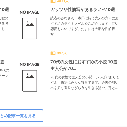
import_contacts
3851人
10選
ガッツリ性描写があるラノベ10選
る程の
読者のみなさん、本日は特に大人の方々にお
せる強
すすめのライトノベルをご紹介します。甘い
まし
恋愛もいいですが、たまには大胆な性的描
写...
import_contacts
995人
0選
70代の女性におすすめの小説 10選
主人公が70...
0代の
テーマ
70代の女性で主人公の小説、いっぱいありま
..
すよ。物語は色んな舞台で展開。過去の思い
出を振り返りながら今を生きる姿や、孫と...
とめ記事一覧を見る