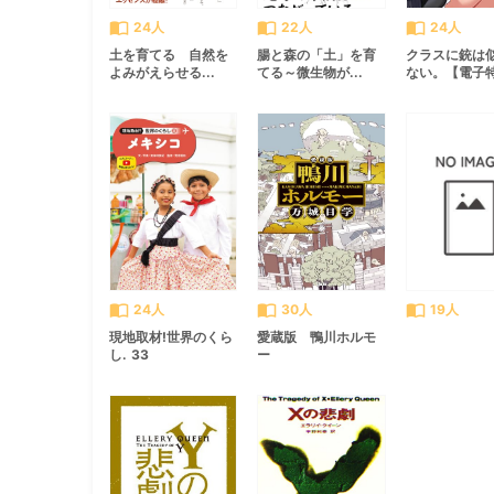
import_contacts
import_contacts
import_contacts
24人
22人
24人
土を育てる 自然を
腸と森の「土」を育
クラスに銃は
よみがえらせる...
てる～微生物が...
ない。【電子特.
import_contacts
import_contacts
import_contacts
24人
30人
19人
現地取材!世界のくら
愛蔵版 鴨川ホルモ
し. 33
ー