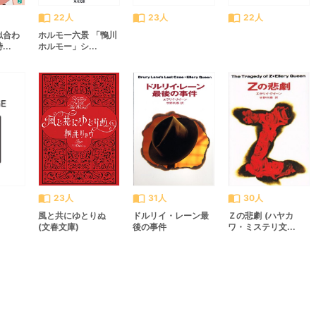
import_contacts
import_contacts
import_contacts
22人
23人
22人
似合わ
ホルモー六景 「鴨川
..
ホルモー」シ...
import_contacts
import_contacts
import_contacts
23人
31人
30人
風と共にゆとりぬ
ドルリイ・レーン最
Ｚの悲劇 (ハヤカ
(文春文庫)
後の事件
ワ・ミステリ文...