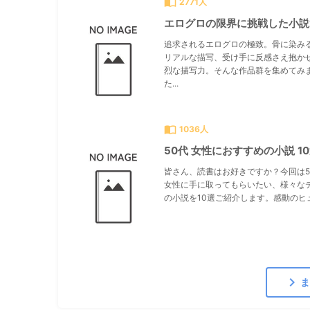
import_contacts
2771人
エログロの限界に挑戦した小説
追求されるエログロの極致。骨に染み
リアルな描写、受け手に反感さえ抱か
烈な描写力。そんな作品群を集めてみ
た...
import_contacts
1036人
50代 女性におすすめの小説 1
皆さん、読書はお好きですか？今回は5
女性に手に取ってもらいたい、様々な
の小説を10選ご紹介します。感動のヒュ.
chevron_right
ま