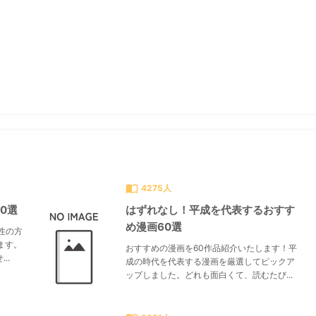
すべて見る
chevron_right
import_contacts
4275人
0選
はずれなし！平成を代表するおすす
め漫画60選
性の方
ます。
おすすめの漫画を60作品紹介いたします！平
..
成の時代を代表する漫画を厳選してピックア
ップしました。どれも面白くて、読むたび...