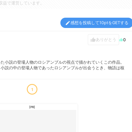
収益で運営しています。
感想を投稿して10ptをGETする
edit
ありがとう
thumb_up
0
thumb_up
いた小説の登場人物のロシアンブルの視点で描かれていくこの作品。
と小説の中の登場人物であったロシアンブルが出会うとき、物語は核
1
[PR]