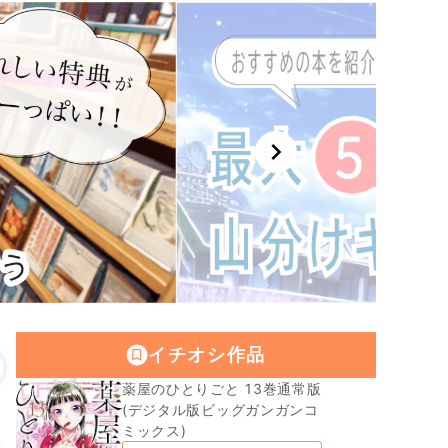
chevron_right
イチオシ作品
薬屋のひとりごと 13巻通常版
(デジタル版ビッグガンガンコ
ミックス)