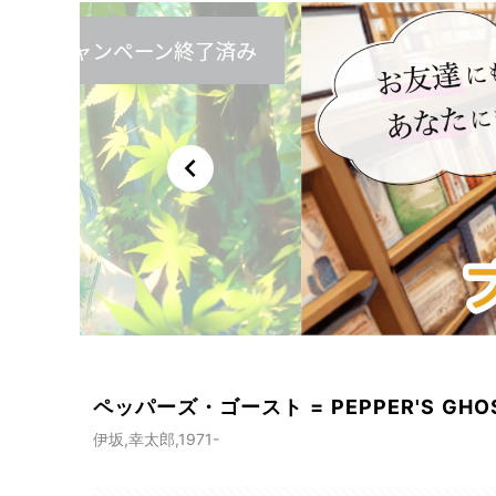
chevron_left
ペッパーズ・ゴースト = PEPPER'S GHO
伊坂,幸太郎,1971-