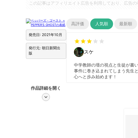
この記事はアフィリエイト広告を利用しており、広告の
高評価
人気順
最新順
発売日: 2021年10月
star
star
star
star
star
発行元: 朝日新聞出
スケ
版
中学教師の壇の視点と生徒が書
事件に巻き込まれてしまう先生
心へと歩み始めます！
作品詳細を開く
chevron_right