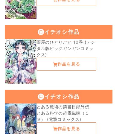
イチオシ作品
薬屋のひとりごと 10巻 (デジ
タル版ビッグガンガンコミッ
クス)
作品を見る
イチオシ作品
とある魔術の禁書目録外伝
とある科学の超電磁砲（１
９） (電撃コミックス)
作品を見る