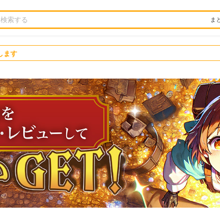
ま
します