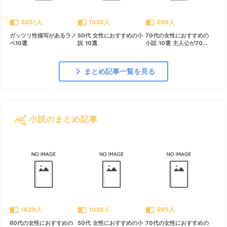
import_contacts
import_contacts
import_contacts
3851人
1036人
995人
ガッツリ性描写があるラノ
50代 女性におすすめの小
70代の女性におすすめの
ベ10選
説 10選
小説 10選 主人公が70...
chevron_right
まとめ記事一覧を見る
query_stats
小説のまとめ記事
すべて見る
chevron_right
import_contacts
import_contacts
import_contacts
1629人
1036人
995人
60代の女性におすすめの
50代 女性におすすめの小
70代の女性におすすめの