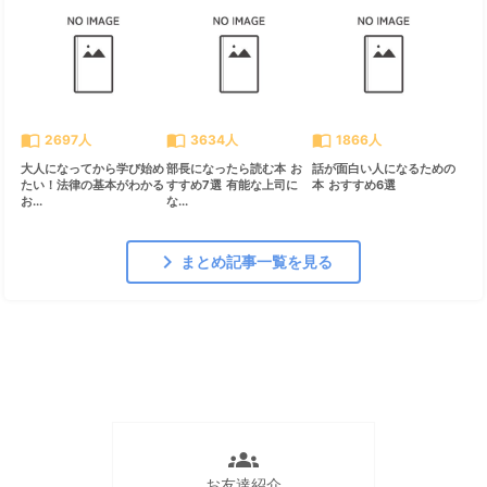
import_contacts
import_contacts
import_contacts
2697人
3634人
1866人
大人になってから学び始め
部長になったら読む本 お
話が面白い人になるための
たい！法律の基本がわかる
すすめ7選 有能な上司に
本 おすすめ6選
お...
な...
chevron_right
まとめ記事一覧を見る
groups
お友達紹介