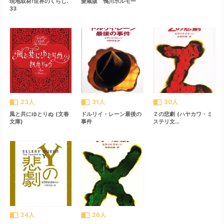
現地取材!世界のくらし.
愛蔵版 鴨川ホルモー
33
import_contacts
import_contacts
import_contacts
23人
31人
30人
風と共にゆとりぬ (文春
ドルリイ・レーン最後の
Ｚの悲劇 (ハヤカワ・ミ
文庫)
事件
ステリ文...
import_contacts
import_contacts
24人
26人