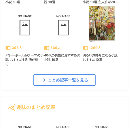
小説 10選
説 10選
小説 10選 主人公が70...
import_contacts
import_contacts
import_contacts
393人
869人
1260人
バレーボールがテーマの小
40代の男性におすすめの
明るい気持ちになる小説
説 おすすめ6選 胸が熱
小説 10選
おすすめ10選
く...
chevron_right
まとめ記事一覧を見る
query_stats
趣味のまとめ記事
すべて見る
chevron_right