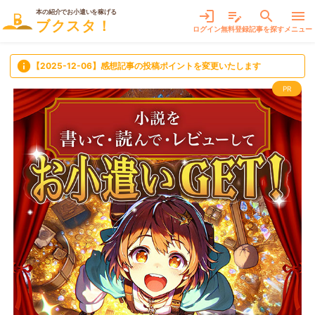
本の紹介でお小遣いを稼げる
login
edit_note
search
menu
ブクスタ！
ログイン
無料登録
記事を探す
メニュー
info
【2025-12-06】感想記事の投稿ポイントを変更いたします
PR