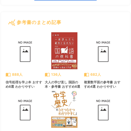
query_stats
参考書のまとめ記事
すべて見る
chevron_right
import_contacts
import_contacts
import_contacts
888人
136人
682人
信号処理を学ぶ本 おすす
大人の学び直し 国語の
複素数平面の参考書 おす
め6選 わかりやすい
本・参考書 おすすめ6選
すめ4選 わかりやすい