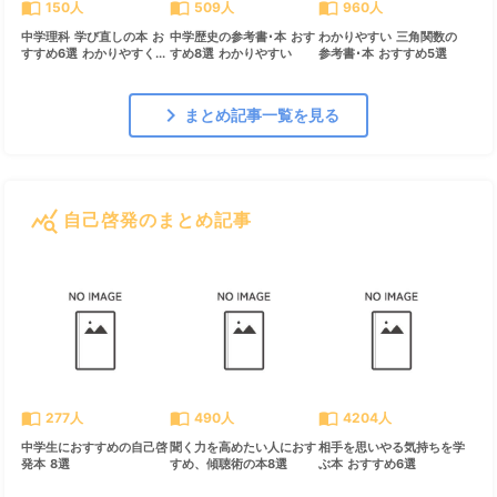
import_contacts
import_contacts
import_contacts
150人
509人
960人
中学理科 学び直しの本 お
中学歴史の参考書･本 おす
わかりやすい 三角関数の
すすめ6選 わかりやすく...
すめ8選 わかりやすい
参考書･本 おすすめ5選
chevron_right
まとめ記事一覧を見る
query_stats
自己啓発のまとめ記事
すべて見る
chevron_right
import_contacts
import_contacts
import_contacts
277人
490人
4204人
中学生におすすめの自己啓
聞く力を高めたい人におす
相手を思いやる気持ちを学
発本 8選
すめ、傾聴術の本8選
ぶ本 おすすめ6選