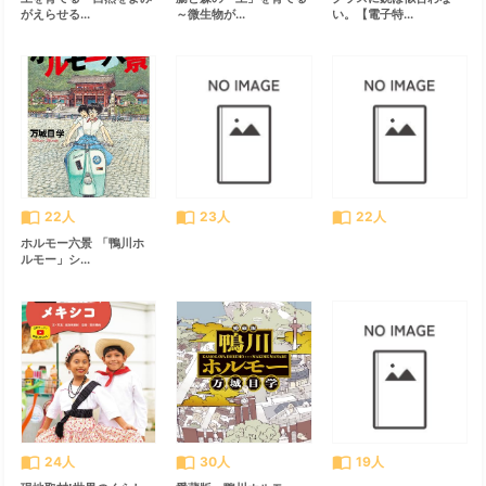
がえらせる...
～微生物が...
い。【電子特...
import_contacts
import_contacts
import_contacts
22人
23人
22人
ホルモー六景 「鴨川ホ
ルモー」シ...
import_contacts
import_contacts
import_contacts
24人
30人
19人