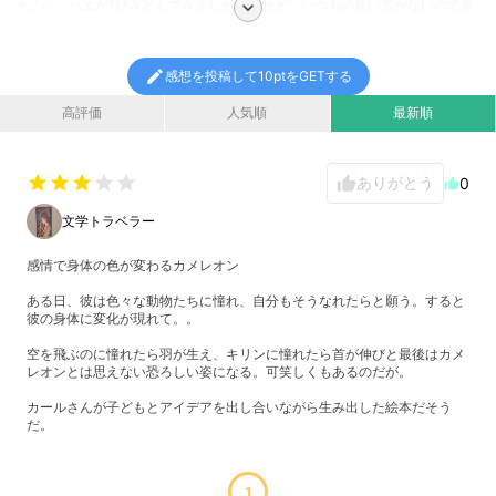
そこへ、ハエが1ぴきとんできました。けれど、いつもの長い舌がないので食
chevron_right
べられません……。
「もとのぼくになれたらなあ！」
edit
感想を投稿して10ptをGETする
ページをめくるごとに、いろんな動物の特徴を身につけて、色も形もあざやか
高評価
人気順
最新順
に変わっていくカメレオン。
絵とストーリーがみごとにとけあったゆかいな絵本です。
star
star
star
star
star
ありがとう
thumb_up
0
thumb_up
文学トラベラー
感情で身体の色が変わるカメレオン
ある日、彼は色々な動物たちに憧れ、自分もそうなれたらと願う。すると
彼の身体に変化が現れて。。
空を飛ぶのに憧れたら羽が生え、キリンに憧れたら首が伸びと最後はカメ
レオンとは思えない恐ろしい姿になる。可笑しくもあるのだが。
カールさんが子どもとアイデアを出し合いながら生み出した絵本だそう
だ。
1