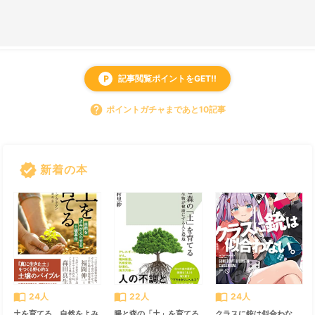
記事閲覧ポイントをGET!!
local_parking
help
ポイントガチャまであと10記事
verified
新着の本
すべて見る
chevron_right
import_contacts
import_contacts
import_contacts
24人
22人
24人
土を育てる 自然をよみ
腸と森の「土」を育てる
クラスに銃は似合わな