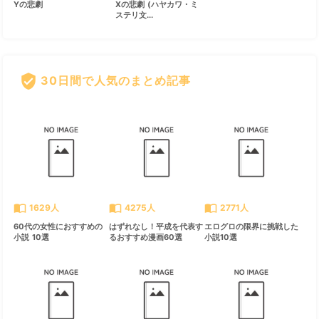
Yの悲劇
Xの悲劇 (ハヤカワ・ミ
ステリ文...
verified_user
30日間で人気のまとめ記事
すべて見る
chevron_right
import_contacts
import_contacts
import_contacts
1629人
4275人
2771人
60代の女性におすすめの
はずれなし！平成を代表す
エログロの限界に挑戦した
小説 10選
るおすすめ漫画60選
小説10選