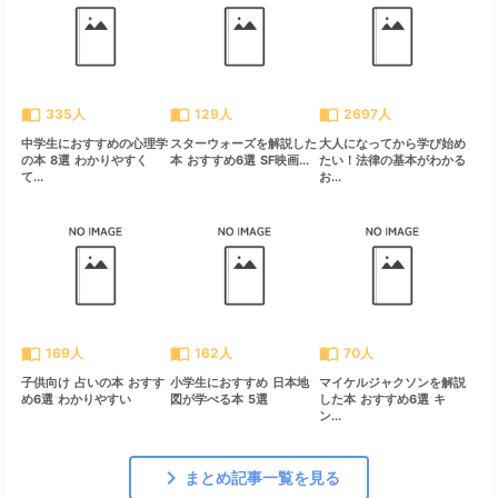
import_contacts
import_contacts
import_contacts
335人
129人
2697人
中学生におすすめの心理学
スターウォーズを解説した
大人になってから学び始め
の本 8選 わかりやすく
本 おすすめ6選 SF映画...
たい！法律の基本がわかる
て...
お...
import_contacts
import_contacts
import_contacts
169人
162人
70人
子供向け 占いの本 おすす
小学生におすすめ 日本地
マイケルジャクソンを解説
め6選 わかりやすい
図が学べる本 5選
した本 おすすめ6選 キ
ン...
chevron_right
まとめ記事一覧を見る