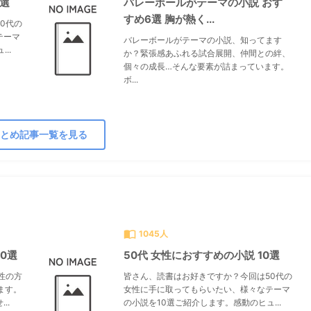
0選
バレーボールがテーマの小説 おす
すめ6選 胸が熱く...
0代の
テーマ
バレーボールがテーマの小説、知ってます
..
か？緊張感あふれる試合展開、仲間との絆、
個々の成長…そんな要素が詰まっています。
ボ...
とめ記事一覧を見る
すべて見る
chevron_right
import_contacts
1045人
0選
50代 女性におすすめの小説 10選
性の方
皆さん、読書はお好きですか？今回は50代の
ます。
女性に手に取ってもらいたい、様々なテーマ
..
の小説を10選ご紹介します。感動のヒュ...