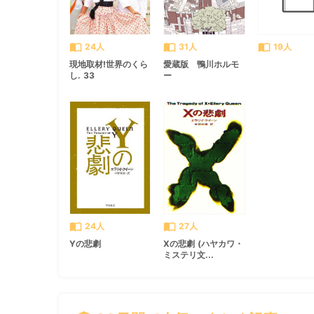
import_contacts
import_contacts
import_contacts
24人
31人
19人
現地取材!世界のくら
愛蔵版 鴨川ホルモ
し. 33
ー
import_contacts
import_contacts
24人
27人
Yの悲劇
Xの悲劇 (ハヤカワ・
ミステリ文...