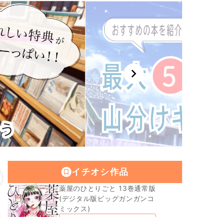
chevron_right
イチオシ作品
薬屋のひとりごと 13巻通常版
(デジタル版ビッグガンガンコ
ミックス)