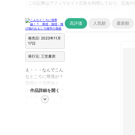
この記事はアフィリエイト広告を利用しており、広告の
高評価
人気順
最新順
発売日: 2023年11月
17日
発行元: 三笠書房
え・・・なんでこん
なところに県境が？
国境が？境界線と
は、歴史ミステリー
作品詳細を開く
の宝庫である！・毎
chevron_right
年、綱引きで県境を
決めている県・県境
をまたぎながら参拝
できる神社とは？・
厚木にないのに”厚