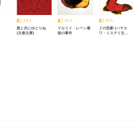
import_contacts
import_contacts
import_contacts
23人
32人
31人
風と共にゆとりぬ
ドルリイ・レーン最
Ｚの悲劇 (ハヤカ
(文春文庫)
後の事件
ワ・ミステリ文...