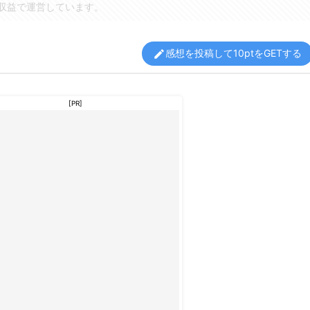
収益で運営しています。
感想を投稿して10ptをGETする
edit
[PR]