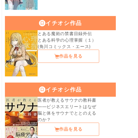
イチオシ作品
とある魔術の禁書目録外伝
とある科学の心理掌握（１）
(角川コミックス・エース)
作品を見る
イチオシ作品
医者が教えるサウナの教科書
――ビジネスエリートはなぜ
脳と体をサウナでととのえる
のか？
作品を見る