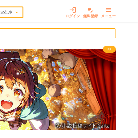
login
edit_note
menu
arrow_drop_down
とめ記事
ログイン
無料登録
メニュー
PR