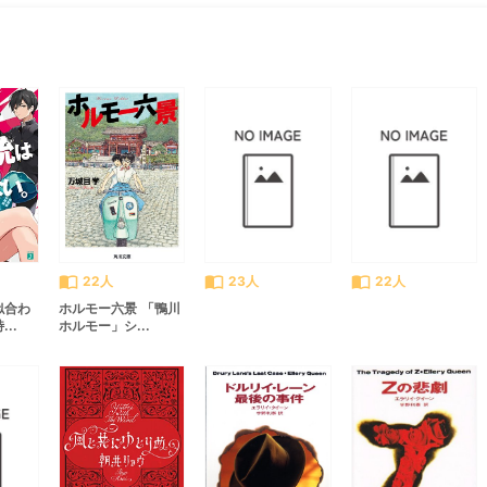
すべて見る
chevron_right
import_contacts
import_contacts
import_contacts
22人
23人
22人
似合わ
ホルモー六景 「鴨川
..
ホルモー」シ...