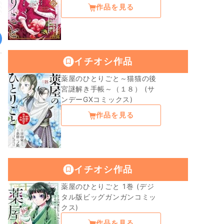
作品を見る
イチオシ作品
薬屋のひとりごと～猫猫の後
宮謎解き手帳～（１８） (サ
ンデーGXコミックス)
作品を見る
イチオシ作品
薬屋のひとりごと 1巻 (デジ
タル版ビッグガンガンコミッ
クス)
作品を見る