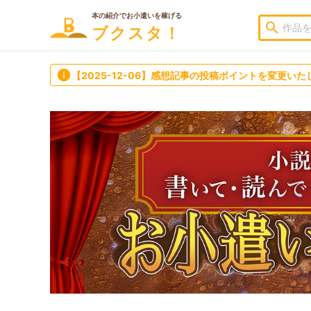
本の紹介でお小遣いを稼げる
search
ブクスタ！
info
【2025-12-06】感想記事の投稿ポイントを変更いた