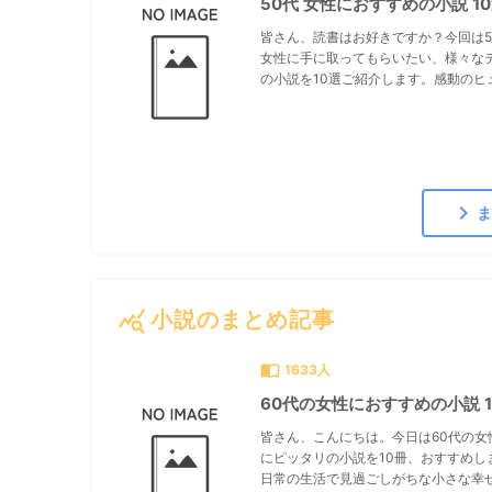
50代 女性におすすめの小説 1
皆さん、読書はお好きですか？今回は5
女性に手に取ってもらいたい、様々な
の小説を10選ご紹介します。感動のヒュ.
chevron_right
ま
query_stats
小説のまとめ記事
import_contacts
1633人
60代の女性におすすめの小説 1
皆さん、こんにちは。今日は60代の女
にピッタリの小説を10冊、おすすめし
日常の生活で見過ごしがちな小さな幸せ.