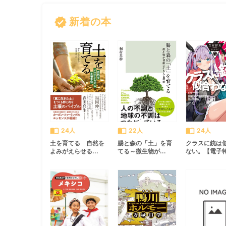
まらない至極の一
verified
冊。すぐに誰かに話
新着の本
したくなる、県境・
国境・飛び地に関す
るおもしろ雑学がこ
こに集結！！
import_contacts
import_contacts
import_contacts
24人
22人
24人
土を育てる 自然を
腸と森の「土」を育
クラスに銃は
よみがえらせる...
てる～微生物が...
ない。【電子特.