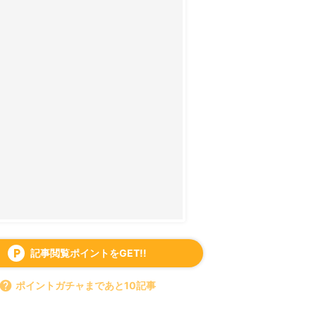
記事閲覧ポイントをGET!!
local_parking
help
ポイントガチャまであと10記事