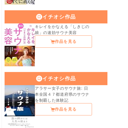
イチオシ作品
キレイをかなえる「しきじの
娘」の速効サウナ美容
作品を見る
イチオシ作品
アラサー女子のサウナ旅: 日
本全国４７都道府県のサウナ
を制覇した体験記
作品を見る