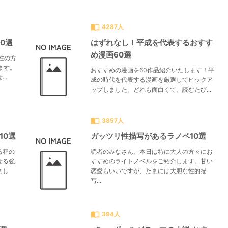
すべて見る
chevron_right
import_contacts
4287人
0選
はずれなし！平成を代表するおすす
め漫画60選
性の方
ます。
おすすめの漫画を60作品紹介いたします！平
..
成の時代を代表する漫画を厳選してピックア
ップしました。どれも面白くて、読むたび...
import_contacts
3857人
10選
ガッツリ性描写があるラノベ10選
る程の
読者のみなさん、本日は特に大人の方々にお
せる強
すすめのライトノベルをご紹介します。甘い
まし
恋愛もいいですが、たまには大胆な性的描
写...
import_contacts
394人