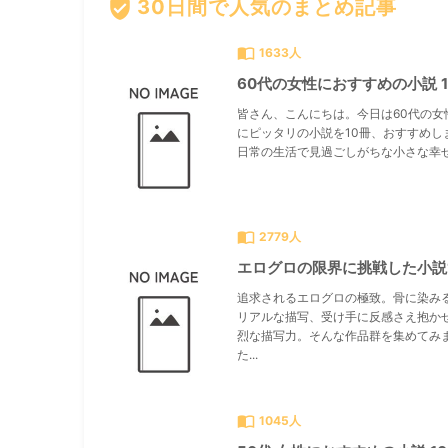
verified_user
30日間で人気のまとめ記事
import_contacts
1633人
60代の女性におすすめの小説 1
皆さん、こんにちは。今日は60代の女
にピッタリの小説を10冊、おすすめし
日常の生活で見過ごしがちな小さな幸せ.
import_contacts
2779人
エログロの限界に挑戦した小説
追求されるエログロの極致。骨に染み
リアルな描写、受け手に反感さえ抱か
烈な描写力。そんな作品群を集めてみ
た...
import_contacts
1045人