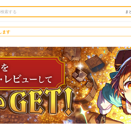
ま
します