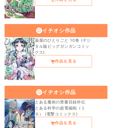
イチオシ作品
薬屋のひとりごと 10巻 (デジ
タル版ビッグガンガンコミッ
クス)
作品を見る
イチオシ作品
とある魔術の禁書目録外伝
とある科学の超電磁砲（１
９） (電撃コミックス)
作品を見る