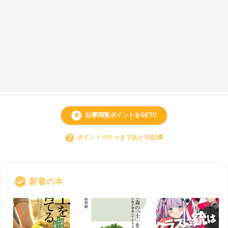
記事閲覧ポイントをGET!!
local_parking
help
ポイントガチャまであと10記事
verified
新着の本
すべて見る
chevron_right