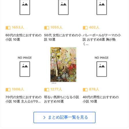
import_contacts
import_contacts
import_contacts
1653人
1055人
402人
60代の女性におすすめの
50代 女性におすすめの小
バレーボールがテーマの小
小説 10選
説 10選
説 おすすめ6選 胸が熱
く...
import_contacts
import_contacts
import_contacts
1006人
1277人
878人
70代の女性におすすめの
明るい気持ちになる小説
40代の男性におすすめの
小説 10選 主人公が70...
おすすめ10選
小説 10選
chevron_right
まとめ記事一覧を見る