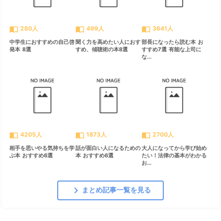
import_contacts
import_contacts
import_contacts
280人
499人
3641人
中学生におすすめの自己啓
聞く力を高めたい人におす
部長になったら読む本 お
発本 8選
すめ、傾聴術の本8選
すすめ7選 有能な上司に
な...
import_contacts
import_contacts
import_contacts
4205人
1873人
2700人
相手を思いやる気持ちを学
話が面白い人になるための
大人になってから学び始め
ぶ本 おすすめ6選
本 おすすめ6選
たい！法律の基本がわかる
お...
chevron_right
まとめ記事一覧を見る