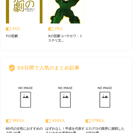
import_contacts
import_contacts
24人
28人
Yの悲劇
Xの悲劇 (ハヤカワ・ミ
ステリ文...
verified_user
30日間で人気のまとめ記事
すべて見る
chevron_right
import_contacts
import_contacts
import_contacts
1653人
4303人
2798人
60代の女性におすすめの
はずれなし！平成を代表す
エログロの限界に挑戦した
小説 10選
るおすすめ漫画60選
小説10選