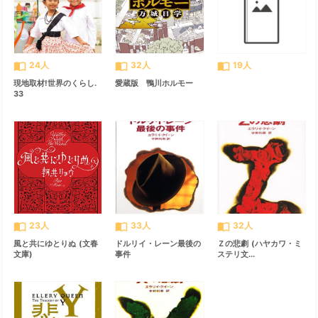
import_contacts
import_contacts
import_contacts
24人
32人
19人
現地取材!世界のくらし.
愛蔵版 鴨川ホルモー
33
import_contacts
import_contacts
import_contacts
23人
33人
32人
風と共にゆとりぬ (文春
ドルリイ・レーン最後の
Ｚの悲劇 (ハヤカワ・ミ
文庫)
事件
ステリ文...