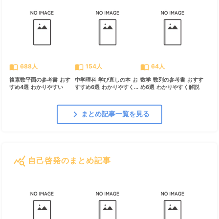
import_contacts
import_contacts
import_contacts
688人
154人
64人
複素数平面の参考書 おす
中学理科 学び直しの本 お
数学 数列の参考書 おすす
すめ4選 わかりやすい
すすめ6選 わかりやすく...
め6選 わかりやすく解説
chevron_right
まとめ記事一覧を見る
query_stats
自己啓発のまとめ記事
すべて見る
chevron_right