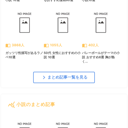
import_contacts
import_contacts
import_contacts
3868人
1055人
402人
ガッツリ性描写があるラノ
50代 女性におすすめの小
バレーボールがテーマの小
ベ10選
説 10選
説 おすすめ6選 胸が熱
く...
chevron_right
まとめ記事一覧を見る
query_stats
小説のまとめ記事
すべて見る
chevron_right