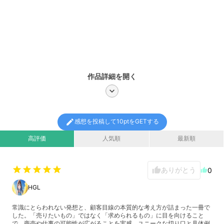
作品詳細を開く
chevron_right
edit
感想を投稿して10ptをGETする
高評価
人気順
最新順
star
star
star
star
star
ありがとう
thumb_up
0
thumb_up
HGL
常識にとらわれない発想と、顧客目線の本質的な考え方が詰まった一冊で
した。「売りたいもの」ではなく「求められるもの」に目を向けること
で、商売や仕事の可能性が広がることを実感。ユニークな切り口と具体例