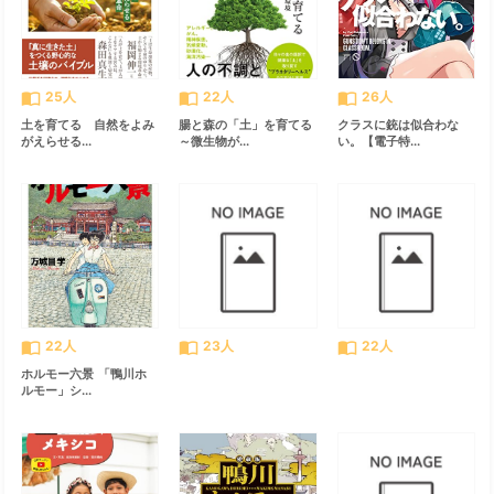
import_contacts
import_contacts
import_contacts
25人
22人
26人
土を育てる 自然をよみ
腸と森の「土」を育てる
クラスに銃は似合わな
がえらせる...
～微生物が...
い。【電子特...
import_contacts
import_contacts
import_contacts
22人
23人
22人
ホルモー六景 「鴨川ホ
ルモー」シ...