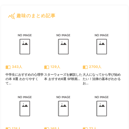
query_stats
趣味のまとめ記事
すべて見る
chevron_right
import_contacts
import_contacts
import_contacts
343人
129人
2700人
中学生におすすめの心理学
スターウォーズを解説した
大人になってから学び始め
の本 8選 わかりやすく
本 おすすめ6選 SF映画...
たい！法律の基本がわかる
て...
お...
import_contacts
import_contacts
import_contacts
174人
165人
72人