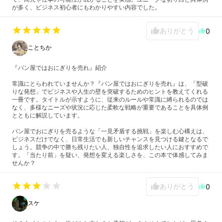
が多く、ビジネス初心者にもわかりやすい内容でした。
star
star
star
star
star
ありがとう
thumb_up
0
thumb_up
ことちか
『パン屋ではおにぎりを売れ』紹介
常識にとらわれていませんか？『パン屋ではおにぎりを売れ』は、「型破
りな発想」でビジネスや人生の壁を突破するためのヒントを教えてくれる
一冊です。タイトルが示すように、従来のルールや常識に縛られるのでは
なく、多様なニーズや状況に応じた柔軟な戦略が重要であることを具体例
とともに解説しています。
パン屋でおにぎりを売るような「一見矛盾する挑戦」を楽しむ心構えは、
ビジネスだけでなく、日常生活でも新しいチャンスを見つける鍵となるで
しょう。競争の中で勝ち残りたい人、独自性を追求したい人におすすめで
す。「当たり前」を疑い、発想を変える楽しさを、この本で体感してみま
せんか？
star
star
star
star
star
ありがとう
thumb_up
0
thumb_up
スケ