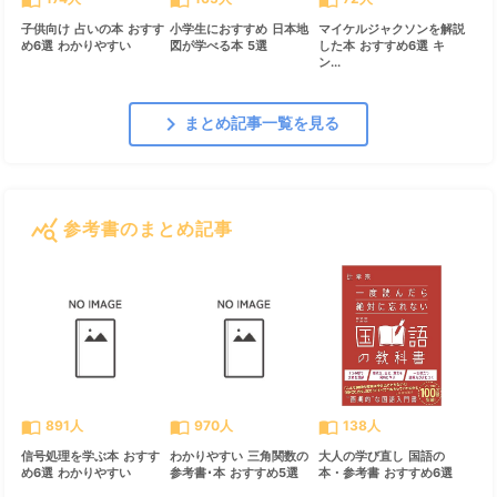
子供向け 占いの本 おすす
小学生におすすめ 日本地
マイケルジャクソンを解説
め6選 わかりやすい
図が学べる本 5選
した本 おすすめ6選 キ
ン...
chevron_right
まとめ記事一覧を見る
query_stats
参考書のまとめ記事
すべて見る
chevron_right
import_contacts
import_contacts
import_contacts
891人
970人
138人
信号処理を学ぶ本 おすす
わかりやすい 三角関数の
大人の学び直し 国語の
め6選 わかりやすい
参考書･本 おすすめ5選
本・参考書 おすすめ6選