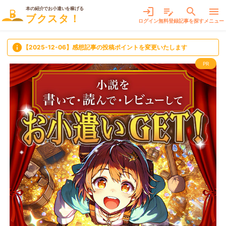
本の紹介でお小遣いを稼げる
login
edit_note
search
menu
ブクスタ！
ログイン
無料登録
記事を探す
メニュー
info
【2025-12-06】感想記事の投稿ポイントを変更いたします
PR