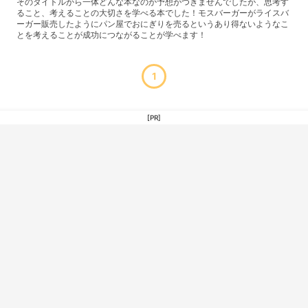
そのタイトルから一体どんな本なのか予想がつきませんでしたが、思考す
ること、考えることの大切さを学べる本でした！モスバーガーがライスバ
ーガー販売したようにパン屋でおにぎりを売るというあり得ないようなこ
とを考えることが成功につながることが学べます！
1
[PR]