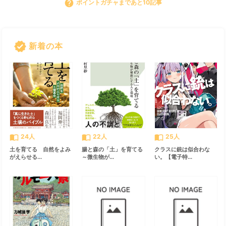
help
ポイントガチャまであと10記事
verified
新着の本
すべて見る
chevron_right
import_contacts
import_contacts
import_contacts
24人
22人
25人
土を育てる 自然をよみ
腸と森の「土」を育てる
クラスに銃は似合わな
がえらせる...
～微生物が...
い。【電子特...