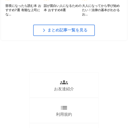
部長になったら読む本 お
話が面白い人になるための
大人になってから学び始め
すすめ7選 有能な上司に
本 おすすめ6選
たい！法律の基本がわかる
な...
お...
chevron_right
まとめ記事一覧を見る
groups
お友達紹介
list
利用規約