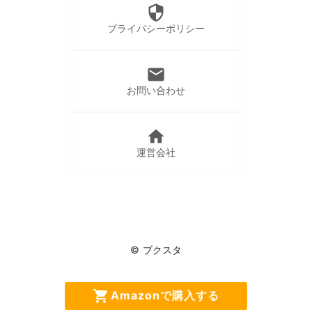
security
プライバシーポリシー
mail
お問い合わせ
home
運営会社
© ブクスタ
今なら新規登録で
shopping_cart
local_parking
Amazonで購入する
100ptプレゼント!!