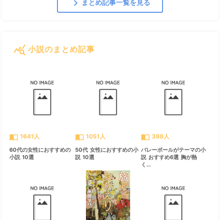
chevron_right
まとめ記事一覧を見る
query_stats
小説のまとめ記事
すべて見る
chevron_right
import_contacts
import_contacts
import_contacts
1641人
1051人
398人
60代の女性におすすめの
50代 女性におすすめの小
バレーボールがテーマの小
小説 10選
説 10選
説 おすすめ6選 胸が熱
く...