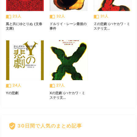
import_contacts
import_contacts
import_contacts
23人
32人
31人
風と共にゆとりぬ (文春
ドルリイ・レーン最後の
Ｚの悲劇 (ハヤカワ・ミ
文庫)
事件
ステリ文...
import_contacts
import_contacts
24人
27人
Yの悲劇
Xの悲劇 (ハヤカワ・ミ
ステリ文...
verified_user
30日間で人気のまとめ記事
すべて見る
chevron_right