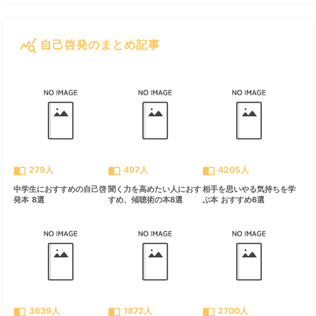
query_stats
自己啓発のまとめ記事
すべて見る
chevron_right
import_contacts
import_contacts
import_contacts
279人
497人
4205人
中学生におすすめの自己啓
聞く力を高めたい人におす
相手を思いやる気持ちを学
発本 8選
すめ、傾聴術の本8選
ぶ本 おすすめ6選
import_contacts
import_contacts
import_contacts
3639人
1872人
2700人