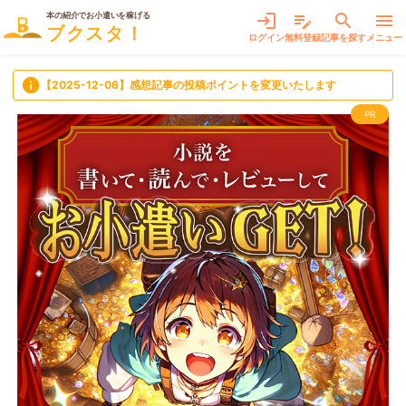
本の紹介でお小遣いを稼げる
login
edit_note
search
menu
ブクスタ！
ログイン
無料登録
記事を探す
メニュー
info
【2025-12-06】感想記事の投稿ポイントを変更いたします
PR