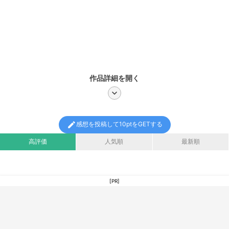
作品詳細を開く
chevron_right
edit
感想を投稿して10ptをGETする
高評価
人気順
最新順
[PR]