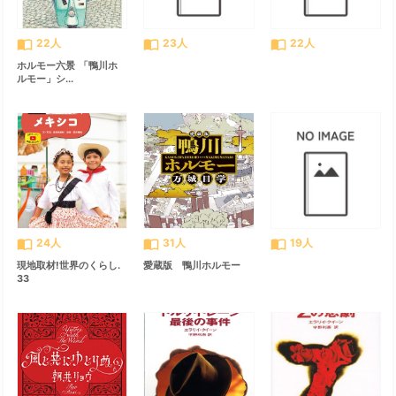
import_contacts
import_contacts
import_contacts
22人
23人
22人
ホルモー六景 「鴨川ホ
ルモー」シ...
import_contacts
import_contacts
import_contacts
24人
31人
19人
現地取材!世界のくらし.
愛蔵版 鴨川ホルモー
33