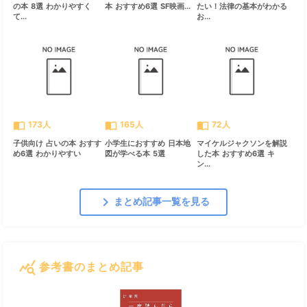
の本 8選 わかりやすく
本 おすすめ6選 SF映画...
たい！法律の基本がわかる
て...
お...
import_contacts
import_contacts
import_contacts
173人
165人
72人
子供向け 占いの本 おすす
小学生におすすめ 日本地
マイケルジャクソンを解説
め6選 わかりやすい
図が学べる本 5選
した本 おすすめ6選 キ
ン...
chevron_right
まとめ記事一覧を見る
query_stats
参考書のまとめ記事
すべて見る
chevron_right