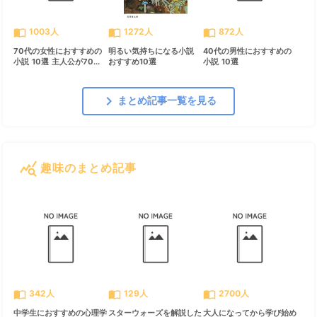
import_contacts
import_contacts
import_contacts
1003人
1272人
872人
70代の女性におすすめの
明るい気持ちになる小説
40代の男性におすすめの
小説 10選 主人公が70...
おすすめ10選
小説 10選
chevron_right
まとめ記事一覧を見る
query_stats
趣味のまとめ記事
すべて見る
chevron_right
import_contacts
import_contacts
import_contacts
342人
129人
2700人
中学生におすすめの心理学
スターウォーズを解説した
大人になってから学び始め