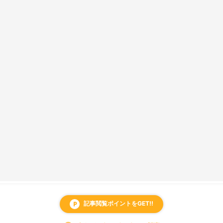
記事閲覧ポイントをGET!!
local_parking