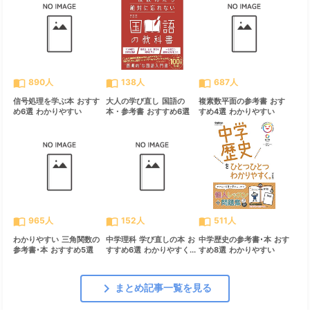
import_contacts
import_contacts
import_contacts
890人
138人
687人
信号処理を学ぶ本 おすす
大人の学び直し 国語の
複素数平面の参考書 おす
め6選 わかりやすい
本・参考書 おすすめ6選
すめ4選 わかりやすい
import_contacts
import_contacts
import_contacts
965人
152人
511人
わかりやすい 三角関数の
中学理科 学び直しの本 お
中学歴史の参考書･本 おす
参考書･本 おすすめ5選
すすめ6選 わかりやすく...
すめ8選 わかりやすい
chevron_right
まとめ記事一覧を見る