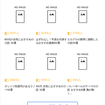
import_contacts
import_contacts
import_contacts
1641人
4294人
2786人
60代の女性におすすめの
はずれなし！平成を代表す
エログロの限界に挑戦した
小説 10選
るおすすめ漫画60選
小説10選
import_contacts
import_contacts
import_contacts
3864人
1051人
398人
ガッツリ性描写があるラノ
50代 女性におすすめの小
バレーボールがテーマの小
ベ10選
説 10選
説 おすすめ6選 胸が熱
く...